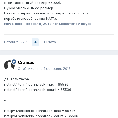
стоит дефолтный размер 65000).
Нужно увеличить ее размер.
Грозит потерей пакетов, и по мере роста полной
неработоспособностью NAT'a.
Изменено
1 февраля, 2013
пользователем kayot
Вставить ник
Цитата
Cramac
Опубликовано
1 февраля, 2013
да, есть такое:
net.netfilter.nf_conntrack_max = 65536
net.netfilter.nf_conntrack_count = 65536
и
net.ipv4.netfilter.ip_conntrack_max = 65536
net.ipv4.netfilter.ip_conntrack_count = 65536