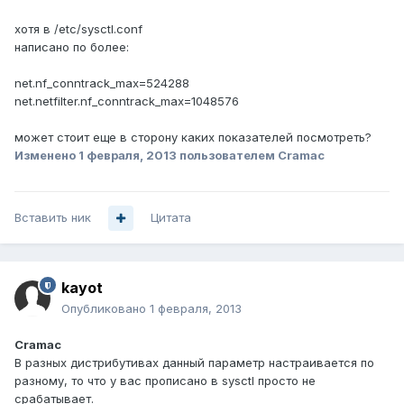
хотя в /etc/sysctl.conf
написано по более:
net.nf_conntrack_max=524288
net.netfilter.nf_conntrack_max=1048576
может стоит еще в сторону каких показателей посмотреть?
Изменено
1 февраля, 2013
пользователем Cramac
Вставить ник
Цитата
kayot
Опубликовано
1 февраля, 2013
Cramac
В разных дистрибутивах данный параметр настраивается по
разному, то что у вас прописано в sysctl просто не
срабатывает.