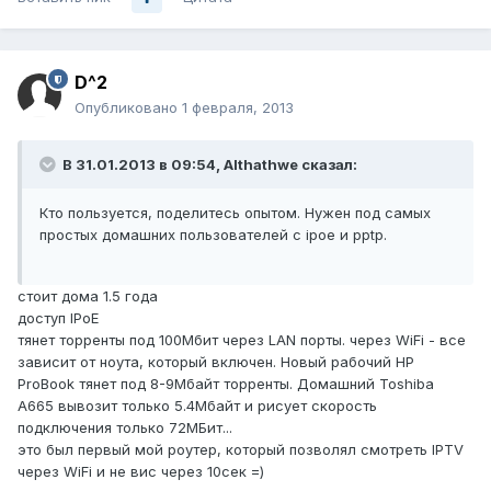
D^2
Опубликовано
1 февраля, 2013
В 31.01.2013 в 09:54, Althathwe сказал:
Кто пользуется, поделитесь опытом. Нужен под самых
простых домашних пользователей с ipoe и pptp.
стоит дома 1.5 года
доступ IPoE
тянет торренты под 100Мбит через LAN порты. через WiFi - все
зависит от ноута, который включен. Новый рабочий HP
ProBook тянет под 8-9Мбайт торренты. Домашний Toshiba
A665 вывозит только 5.4Мбайт и рисует скорость
подключения только 72МБит...
это был первый мой роутер, который позволял смотреть IPTV
через WiFi и не вис через 10сек =)