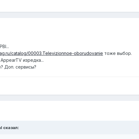
BI...
.nag.ru/catalog/00003.Televizionnoe-oborudovanie
тоже выбор.
AppearTV изредка...
? Доп. сервисы?
al сказал: