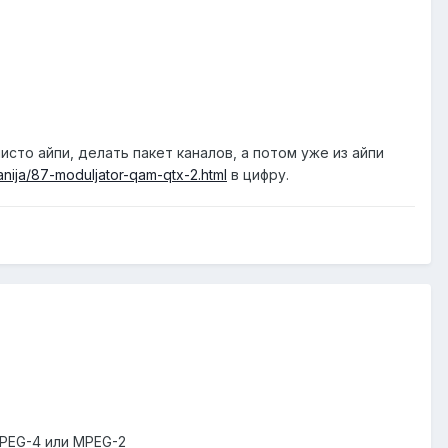
исто айпи, делать пакет каналов, а потом уже из айпи
anija/87-moduljator-qam-qtx-2.html
в цифру.
MPEG-4 или MPEG-2