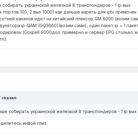
 собирать украинской железкой 8 транспондеров - 1 ip вых
х портов 100, 2 вых 1000) как дальше варить для iptv примочек 
 сотней каналов идет на китайский плексор GM 8000 (возим с
дулятора ip-QAM (GQ3660)(возим сами), один пакет ip = 1 пакет
одировок (Gospell 6000дол. примерно и сервер EPG столько ж
тп).
f сказал:
ше собирать украинской железкой 8 транспондеров - 1 ip вых
оделитесь инфой плиз.