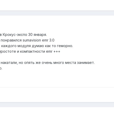
в Крокус-экспо 30 января.
понравился sumavision emr 3.0
а каждого модуля думаю как то геморно.
простоте и компактности emr +++
накатали, но опять же очень много места занимает.
о.