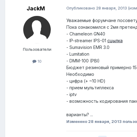
JackM
Опубликовано
28 января, 2013
(изм
Уважаемые форумчане посовету
Пока ознакомился с 2мя претен
- Chameleon GN40
- IP-streamer IPS-01
сцылка
- Sumavision EMR 3.0
Пользователи
- Lumitation
- DMM-100 (PBI)
10
Бюджет резиновый примерно 15
Необходимо
- цифра (+ ~10 HD)
- прием мультиплекса
- iptv
- возможность кодирования пак
варианты? ...
Изменено
28 января, 2013
пользо