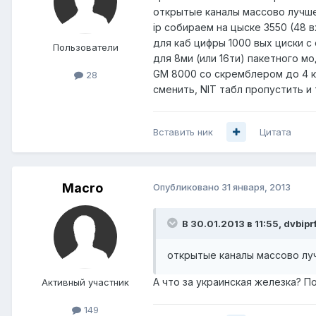
открытые каналы массово лучше
ip собираем на цыске 3550 (48 в
для каб цифры 1000 вых циски с
Пользователи
для 8ми (или 16ти) пакетного мо
GM 8000 со скремблером до 4 к
28
сменить, NIT табл пропустить и 
Вставить ник
Цитата
Macro
Опубликовано
31 января, 2013
В 30.01.2013 в 11:55, dvbipr
открытые каналы массово луч
А что за украинская железка? П
Активный участник
149