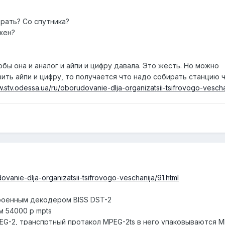
рать? Со спутника?
жен?
ы она и аналог и айпи и цифру давала. Это жесть. Но можно
вить айпи и цифру, то получается что надо собирать станцию ч
w.stv.odessa.ua/ru/oborudovanie-dlja-organizatsii-tsifrovogo-vesch
ovanie-dlja-organizatsii-tsifrovogo-veschanija/91.html
роенным декодером BISS DST-2
м 54000 р mpts
EG-2, транспртный протакол MPEG-2ts в него упаковываются 