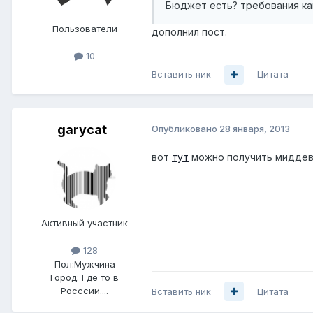
Бюджет есть? требования ка
Пользователи
дополнил пост.
10
Вставить ник
Цитата
garycat
Опубликовано
28 января, 2013
вот
тут
можно получить миддева
Активный участник
128
Пол:
Мужчина
Город:
Где то в
Росссии....
Вставить ник
Цитата