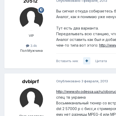
20512
Опубликовано
1 февраля, 2013
Вы сигнал откуда собираетесь б
Аналог, как я понимаю уже нену
Тут есть два варианта.
Переделывать всю станцию, чтоб
VIP
Аналог оставить как был и доба
чем-то типа вот этого:
http://ww
3.4k
Пол:
Мужчина
Вставить ник
Цитата
dvbiprf
Опубликовано
3 февраля, 2013
http://www.stv.odessa.ua/ru/oborud
спец тв украина
Восьмиканальный тюнер со вст
dst 2 57000 р с бисс,и стримеро
ему нет разницы MPEG-4 или MP
Пользователи