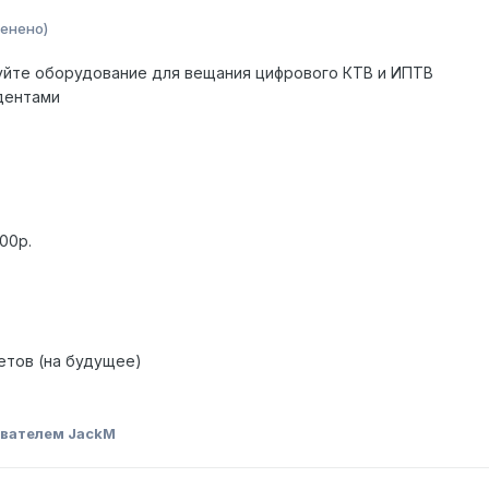
енено)
йте оборудование для вещания цифрового КТВ и ИПТВ
дентами
00р.
етов (на будущее)
вателем JackM