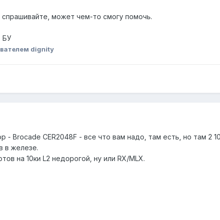
, спрашивайте, может чем-то смогу помочь.
$ БУ
вателем dignity
 Brocade CER2048F - все что вам надо, там есть, но там 2 10к
в в железе.
тов на 10ки L2 недорогой, ну или RX/MLX.