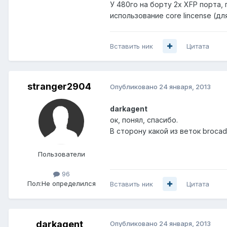
У 480го на борту 2x XFP порта,
использование core lincense (дл
Вставить ник
Цитата
stranger2904
Опубликовано
24 января, 2013
darkagent
ок, понял, спасибо.
В сторону какой из веток broca
Пользователи
96
Пол:
Не определился
Вставить ник
Цитата
darkagent
Опубликовано
24 января, 2013