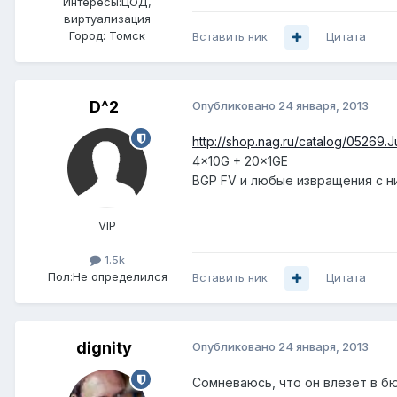
Интересы:
ЦОД,
виртуализация
Город:
Томск
Вставить ник
Цитата
D^2
Опубликовано
24 января, 2013
http://shop.nag.ru/catalog/0526
4x10G + 20x1GE
BGP FV и любые извращения с ним..
VIP
1.5k
Пол:
Не определился
Вставить ник
Цитата
dignity
Опубликовано
24 января, 2013
Сомневаюсь, что он влезет в б