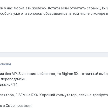
 он у нас любит эти железки. Кстати если отматать страниц 15
м собсна уже эти вопросы обсасывались, в том числе с конкр
менено)
 без MPLS и всяких шейпингов, то BigIron RX - отличный выбор
з переподписки.
пиской 1:4.
авлятора, 3 SFM на RX4. Хороший коммутатор, если не требует
к в Cisco привыкли.