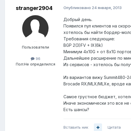
stranger2904
Опубликовано
24 января, 2013
Добрый день.
Появился пул клиентов на скоро
хотелось бы найти бордер-моло
Требования следующие:
BGP 2(3)FV + IX(6k)
Пользователи
Минимум 4х10G + от 8x1G порто
Дальнейшее расширение по мин
96
Пол:
Не определился
Из сервисов - хотелось бы получ
Из вариантов вижу Summit480-24
Brocade RX/MLX/MLXe, вроде ка
Самое грустное бюджет, хотело
Иначе экономически это все не 
Есть шансы?
Вставить ник
Цитата