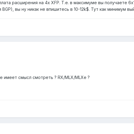
 плата расширения на 4x XFP. Т.е. в максимуме вы получаете 6x
я BGP), вы ну никак не впишитесь в 10-12k$. Тут как минимум вы
de имеет смысл смотреть ? RX/MLX/MLXe ?