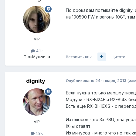
По брокадам потыкайте dignity,
на 100500 FW и вагоны 10G", та
VIP
4.1k
Пол:
Мужчина
Вставить ник
Цитата
dignity
Опубликовано
24 января, 2013
(из
Если нужна только маршрутизация
Модули - RX-BI24F и RX-BI4X бе
Есть еще RX-BI-16XG - с перепод
Из плюсов - до 3х PSU, два упр
VIP
IX-ы ставят.
Из минусов - много что не так ка
1.8k