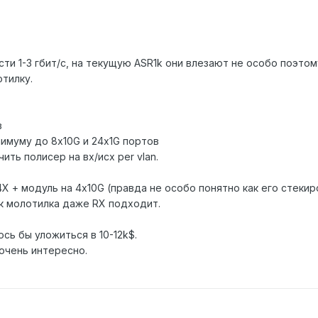
сти 1-3 гбит/с, на текущую ASR1k они влезают не особо поэтом
тилку.
в
имуму до 8х10G и 24x1G портов
ить полисер на вх/исх per vlan.
X + модуль на 4x10G (правда не особо понятно как его стекир
к молотилка даже RX подходит.
сь бы уложиться в 10-12k$.
очень интересно.