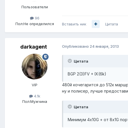
Пользователи
96
Пол:
Не определился
Вставить ник
Цитата
darkagent
Опубликовано
24 января, 2013
Цитата
BGP 2(3)FV + IX(6k)
480й кочегарится до 512к маршр
VIP
ну и полисер, лучше предостави
4.1k
Пол:
Мужчина
Цитата
Минимум 4х10G + от 8x1G пор