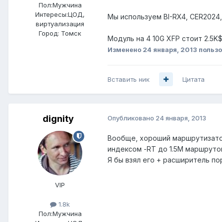
Пол:
Мужчина
Интересы:
ЦОД,
Мы используем BI-RX4, CER2024
виртуализация
Город:
Томск
Модуль на 4 10G XFP стоит 2.5K
Изменено
24 января, 2013
пользо
Вставить ник
Цитата
dignity
Опубликовано
24 января, 2013
Вообще, хороший маршрутизатор -
индексом -RT до 1.5M маршруто
Я бы взял его + расширитель пор
VIP
1.8k
Пол:
Мужчина