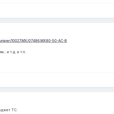
9.Juniper/10027.MX/07486.MX80-5G-AC-B
. и т.д. и т.п.
юджет ТС.