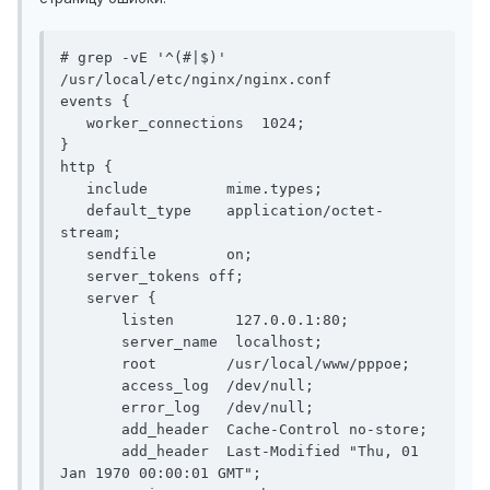
# grep -vE '^(#|$)' 
/usr/local/etc/nginx/nginx.conf

events {

   worker_connections  1024;

}

http {

   include         mime.types;

   default_type    application/octet-
stream;

   sendfile        on;

   server_tokens off;

   server {

       listen       127.0.0.1:80;

       server_name  localhost;

       root        /usr/local/www/pppoe;

       access_log  /dev/null;

       error_log   /dev/null;

       add_header  Cache-Control no-store;

       add_header  Last-Modified "Thu, 01 
Jan 1970 00:00:01 GMT";
