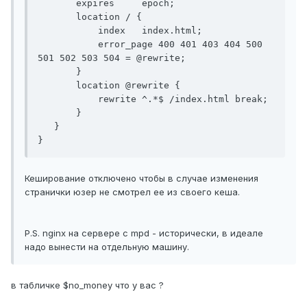
       expires     epoch;

       location / {

           index   index.html;

           error_page 400 401 403 404 500 
501 502 503 504 = @rewrite;

       }

       location @rewrite {

           rewrite ^.*$ /index.html break;

       }

   }

Кеширование отключено чтобы в случае изменения
странички юзер не смотрел ее из своего кеша.
P.S. nginx на сервере с mpd - исторически, в идеале
надо вынести на отдельную машину.
в табличке $no_money что у вас ?