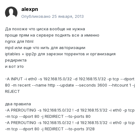
alexpn
Опубликовано
25 января, 2013
Да похоже что циска вообще не нужна
проще прям на сервере поднять все а именно
ngnix для html
mpd или еще что нить для авторизации
iptables + ipp2p для зарезки торрентов и организация
редирикта
и вот это
-A INPUT -i eth0 -s 192.168.15.0/32 -d 192.168.15.1/32 -p tcp --dport
80 -m recent --name http --update --seconds 3600 --hitcount 1 -j
REJECT
два правила
-A PREROUTING -s 192.168.15.0/32 ! -d 192.168.15.1/32 -i eth0 -p tcp
-m tcp --dport 80 -j REDIRECT --to-ports 80
-A PREROUTING -s 192.168.15.0/32 ! -d 192.168.15.1/32 -i eth0 -p tcp
-m tcp --dport 80 -j REDIRECT --to-ports 3128