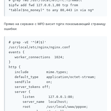
# grep fwd /usr/local/etc/rc.firewall

$ipfw add fwd 127.0.0.1,80 tcp from 
Прямо на серваке с MPD висит nginx показывающий страницу
ошибки:
# grep -vE '^(#|$)' 
/usr/local/etc/nginx/nginx.conf

events {

   worker_connections  1024;

}

http {

   include         mime.types;

   default_type    application/octet-stream;

   sendfile        on;

   server_tokens off;

   server {

       listen       127.0.0.1:80;

       server_name  localhost;

       root        /usr/local/www/pppoe;
