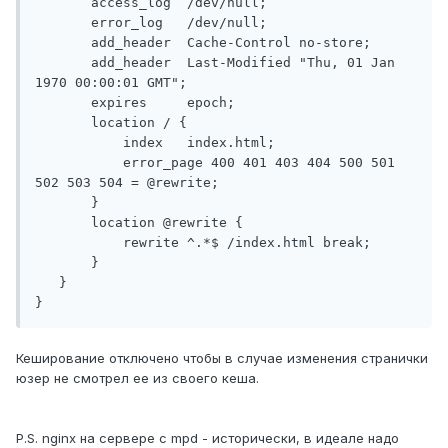
       access_log  /dev/null;

       error_log   /dev/null;

       add_header  Cache-Control no-store;

       add_header  Last-Modified "Thu, 01 Jan 
1970 00:00:01 GMT";

       expires     epoch;

       location / {

           index   index.html;

           error_page 400 401 403 404 500 501 
502 503 504 = @rewrite;

       }

       location @rewrite {

           rewrite ^.*$ /index.html break;

       }

   }

Кеширование отключено чтобы в случае изменения странички
юзер не смотрел ее из своего кеша.
P.S. nginx на сервере с mpd - исторически, в идеале надо