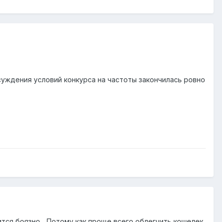
бсуждения условий конкурса на частоты закончилась ровно
тся боязно... Потому как проще всего облегчить кошелек