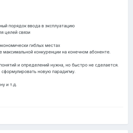
ьный порядок ввода в эксплуатацию
ля целей связи
 экономически гиблых местах
е максимальной конкуренции на конечном абоненте.
понятий и определений нужна, но быстро не сделается.
я сформулировать новую парадигму.
у и т.д.