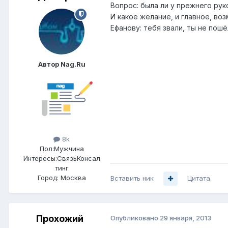
Вопрос: была ли у прежнего ру
И какое желание, и главное, в
Ефанову: тебя звали, ты не пош
Автор Nag.Ru
8k
Пол:
Мужчина
Интересы:
СвязьКонсал
тинг
Город:
Москва
Вставить ник
Цитата
Прохожий
Опубликовано
29 января, 2013