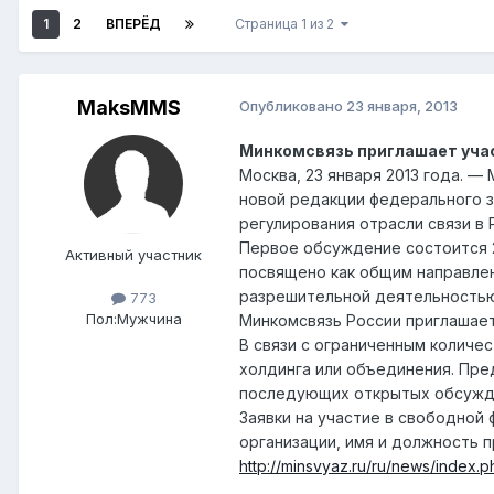
1
2
ВПЕРЁД
Страница 1 из 2
MaksMMS
Опубликовано
23 января, 2013
Минкомсвязь приглашает уча
Москва, 23 января 2013 года. 
новой редакции федерального з
регулирования отрасли связи в 
Первое обсуждение состоится 29
Активный участник
посвящено как общим направлен
разрешительной деятельностью 
773
Пол:
Мужчина
Минкомсвязь России приглашает
В связи с ограниченным количе
холдинга или объединения. Пред
последующих открытых обсужд
Заявки на участие в свободной 
организации, имя и должность 
http://minsvyaz.ru/ru/news/index