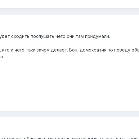
удет сходить послушать чего они там придумали.
о, кто и чего таки зачем делает. Вон, демократия по поводу о
о.
 о том как облегчить мне жизнь мне почему-то всегда станови