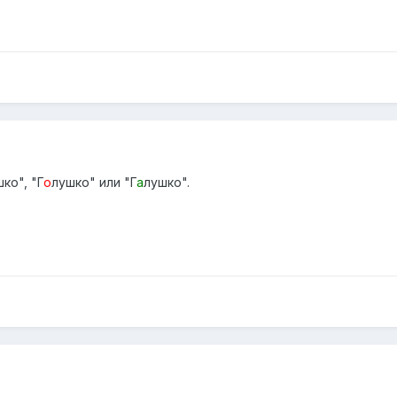
ко", "Г
о
лушко" или "Г
а
лушко".