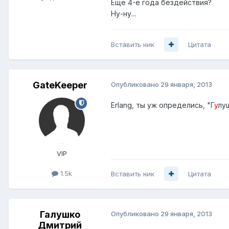
Еще 4-е года бездействия?
Ну-ну...
Вставить ник
Цитата
GateKeeper
Опубликовано
29 января, 2013
Erlang, ты уж определись, "Г
у
луш
VIP
1.5k
Вставить ник
Цитата
Галушко
Опубликовано
29 января, 2013
Дмитрий