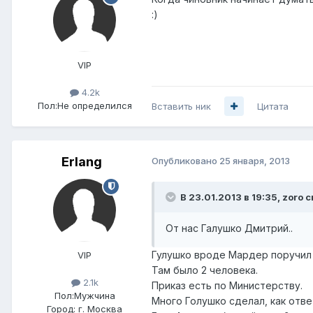
:)
VIP
4.2k
Пол:
Не определился
Вставить ник
Цитата
Erlang
Опубликовано
25 января, 2013
В 23.01.2013 в 19:35, zoro с
От нас Галушко Дмитрий..
Гулушко вроде Мардер поручил 
VIP
Там было 2 человека.
2.1k
Приказ есть по Министерству.
Пол:
Мужчина
Много Голушко сделал, как отв
Город:
г. Москва