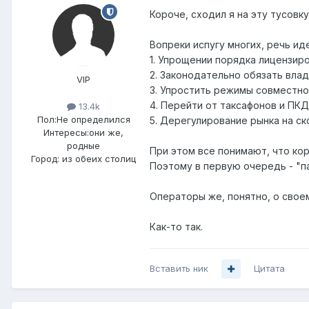
Короче, сходил я на эту тусовку
Вопреки испугу многих, речь ид
1. Упрощении порядка лицензиро
2. Законодательно обязать вла
VIP
3. Упростить режимы совместно
4. Перейти от таксафонов и ПК
13.4k
Пол:
Не определился
5. Дерегулирование рынка на с
Интересы:
они же,
родные
При этом все понимают, что ко
Город:
из обеих столиц
Поэтому в первую очередь - "п
Операторы же, понятно, о своем
Как-то так.
Вставить ник
Цитата