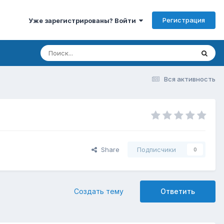
Регистрация
Уже зарегистрированы? Войти
Вся активность
Share
Подписчики
0
Создать тему
Ответить