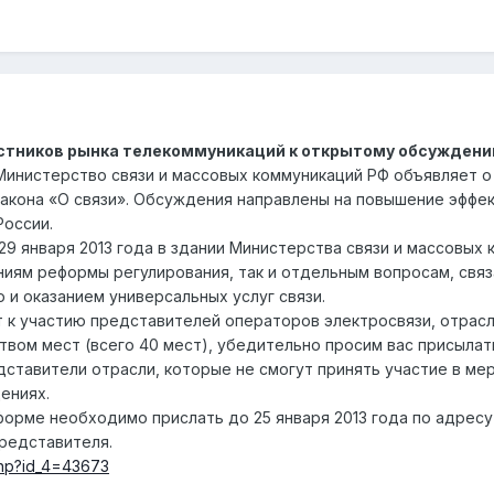
стников рынка телекоммуникаций к открытому обсуждению
— Министерство связи и массовых коммуникаций РФ объявляет 
акона «О связи». Обсуждения направлены на повышение эффе
России.
 января 2013 года в здании Министерства связи и массовых ко
иям реформы регулирования, так и отдельным вопросам, свя
и оказанием универсальных услуг связи.
 к участию представителей операторов электросвязи, отрас
ством мест (всего 40 мест), убедительно просим вас присыла
ставители отрасли, которые не смогут принять участие в мер
ениях.
форме необходимо прислать до 25 января 2013 года по адресу 
представителя.
.php?id_4=43673