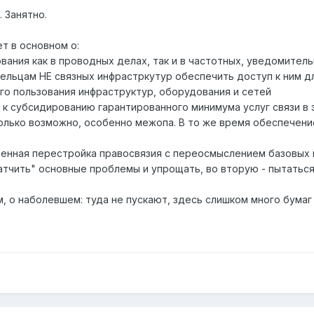
. Занятно.
ет в основном о:
вания как в проводных делах, так и в частотных, уведомител
дельцам НЕ связных инфрастркутур обеспечить доступ к ним д
го пользования инфраструктур, оборудования и сетей
Д к субсидированию гарантированного минимума услуг связи в
колько возможно, особенно межопа. В то же время обеспечени
ренная перестройка правосвязия с переосмыслением базовых 
атчить" основные проблемы и упрощать, во вторую - пытатьс
, о наболевшем: туда не пускают, здесь слишком много бумаг н