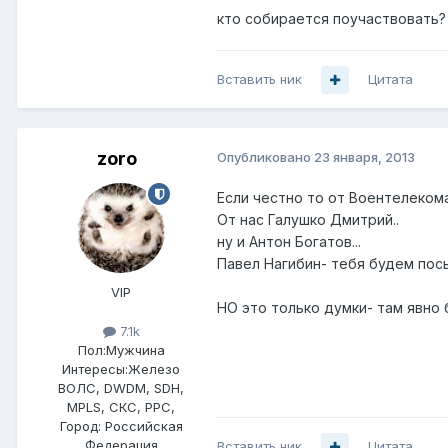
кто собирается поучаствовать?
Вставить ник
Цитата
zoro
Опубликовано
23 января, 2013
Если честно то от Воентелеком
От нас Галушко Дмитрий..
ну и Антон Богатов...
Павел Нагибин- тебя будем посыл
VIP
НО это только думки- там явно 
7.1k
Пол:
Мужчина
Интересы:
Железо
ВОЛС, DWDM, SDH,
MPLS, СКС, РРС,
Город:
Российская
Федерация
Вставить ник
Цитата