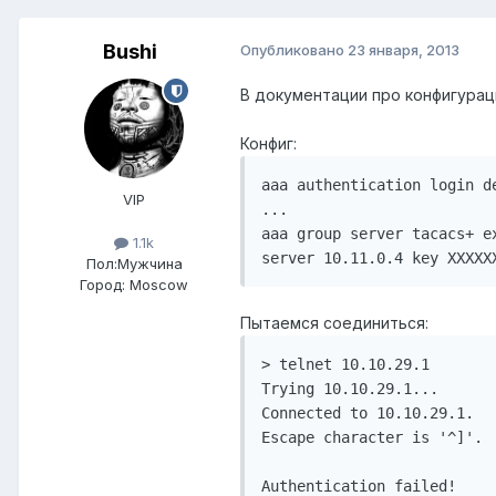
Bushi
Опубликовано
23 января, 2013
В документации про конфигурац
Конфиг:
aaa authentication login de
VIP
...

aaa group server tacacs+ ex
1.1k
Пол:
Мужчина
Город:
Moscow
Пытаемся соединиться:
> telnet 10.10.29.1

Trying 10.10.29.1...

Connected to 10.10.29.1.

Escape character is '^]'.

Authentication failed!
