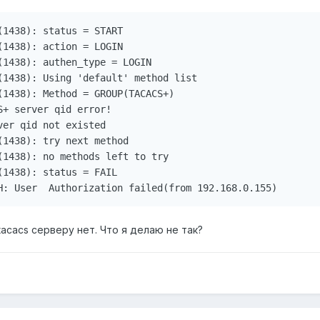
1438): status = START

1438): action = LOGIN

1438): authen_type = LOGIN

(1438): Using 'default' method list

(1438): Method = GROUP(TACACS+)

+ server qid error!

er qid not existed

1438): try next method

(1438): no methods left to try

1438): status = FAIL

acacs серверу нет. Что я делаю не так?