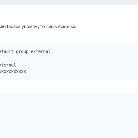
ию tacacs упомянуто лишь вскольз.
fault group external

ternal
