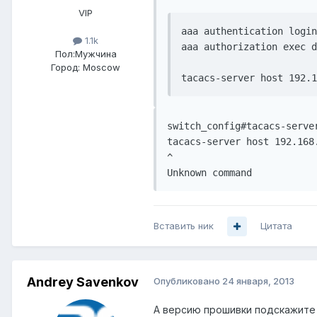
VIP
aaa authentication login
1.1k
aaa authorization exec d
Пол:
Мужчина
Город:
Moscow
switch_config#tacacs-serve
tacacs-server host 192.168.
^

Вставить ник
Цитата
Andrey Savenkov
Опубликовано
24 января, 2013
А версию прошивки подскажите