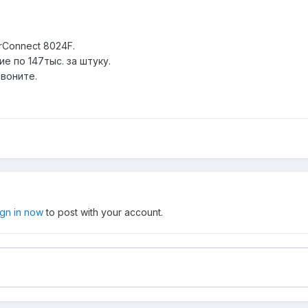
rConnect 8024F.
е по 147тыс. за штуку.
воните.
ign in now
to post with your account.