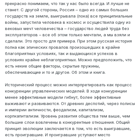
прекрасно понимаем, что так у нас было всегда. И лучше не
станет. С другой стороны, Россия – одно из самых больших
государств на земле, выигрывала (пока) все принципиальные
войны, запустила человека в космос и осуществила одну из
вековых мечт человечества – государство людей труда без
эксплуататоров – все об этом только мечтали, а мы взяли и
сделали. Это просто для примера. При этом русская история
полна как эпических провалов произошедших в крайне
благоприятных условиях, так и выдающихся успехов в
условиях крайне неблагоприятных. Можно предположить, что
есть некие общие факторы, скрытые пружины,
обеспечивающие и то и другое. Об этом и книга.
Исторический процесс можно интерпретировать как процесс
конкуренции управленческих моделей. В ходе конкуренции
менее эффективные модели гибнут, более эффективные
выживают и развиваются. От древних деспотий, через полисы
и империи античности, феодализм, капитализм,
корпкапитализм. Уровень развития общества тем выше, чем
большие слои вовлечены в конкурентные отношения. Общий
принцип эволюции заключается в том, что есть выигравшие,
есть проигравшие. И проигравшие уступают место