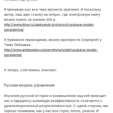
Я призываю вас все-таки прочесть оригинал. И поскольку
автор, наш даю ссылку на литрес, где электронную книгу
можно купить за жалкие 200 р.
http://www.litres.ru/aleksandr-prohorov/russkaya-model-
upravleniya/
А бумажное переиздание, можно приобрести (сюрприз!) у
Темы Лебедева
http://www.artlebedev.ru/everything/izdal/russkaya-model-
upravlenia/
А теперь, собственно, конспект.
Русская модель управления
Изучение русской истории и размышление над ней приводит
нас к парадоксу: вопиющая неэффективность сочетается с
удовлетворительной результативностью. С одной стороны, мы
хорошо понимаем, как у нас все глупо, плохо, ужасно. И