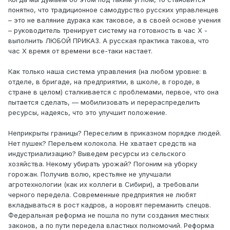
понятно, что традиционное самодурство русских управленцев
– это не валяние дурака как таковое, а в своей основе учения
– руководитель тренирует систему на готовность в час Х -
выполнить ЛЮБОЙ ПРИКАЗ. А русская практика такова, что
час Х время от времени все-таки настает.
Как только наша система управления (на любом уровне: в
отделе, в бригаде, на предприятии, в школе, в городе, в
стране в целом) сталкивается с проблемами, первое, что она
пытается сделать, — мобилизовать и перераспределить
ресурсы, надеясь, что это улучшит положение.
Неприкрыты границы? Переселим в приказном порядке людей.
Нет пушек? Перельем колокола. Не хватает средств на
индустриализацию? Выведем ресурсы из сельского
хозяйства. Некому убирать урожай? Погоним на уборку
горожан. Получив волю, крестьяне не улучшали
агротехнологии (как их коллеги в Сибири), а требовали
черного передела. Современные предприятия не любят
вкладываться в рост кадров, а норовят переманить спецов.
Федеральная реформа не пошла по пути создания местных
законов, а по пути передела властных полномочий. Реформа