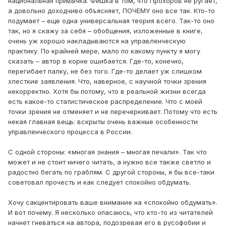
национальная привычка. Фишка в том, что Прохоров не ругает,
а довольно доходчиво объясняет, ПОЧЕМУ оно все так. Кто-то
подумает – еще одна универсальная теория всего. Так-то оно
так, но я скажу за себя – обобщения, изложенные в книге,
очень уж хорошо накладываются на управленческую
практику. По крайней мере, мало по какому пункту я могу
сказать – автор в корне ошибается. Где-то, конечно,
перегибает палку, не без того. Где-то делает уж слишком
хлесткие заявления. Что, наверное, с научной точки зрения
некорректно. Хотя бы потому, что в реальной жизни всегда
есть какое-то статистическое распределение. Что с моей
точки зрения не отменяет и не перечеркивает. Потому что есть
некая главная вещь: вскрыты очень важные особенности
управленческого процесса в России.
С одной стороны: «многая знания – многая печали». Так что
может и не стоит ничего читать, а нужно все также светло и
радостно бегать по граблям. С другой стороны, я бы все-таки
советовал прочесть и как следует спокойно обдумать.
Хочу сакцентировать ваше внимание на «спокойно обдумать».
И вот почему. Я несколько опасаюсь, что кто-то из читателей
начнет гневаться на автора, подозревая его в русофобии и