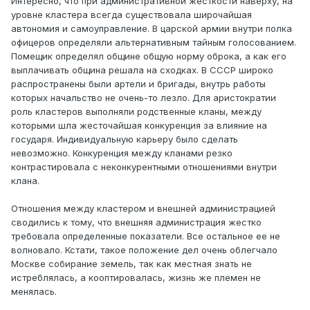
Интересно, что при административной жесткости наверху, на
уровне кластера всегда существовала широчайшая
автономия и самоуправление. В царской армии внутри полка
офицеров определяли альтернативным тайным голосованием.
Помещик определял общине общую норму оброка, а как его
выплачивать община решала на сходках. В СССР широко
распространены были артели и бригады, внутрь работы
которых начальство не очень-то лезло. Для аристократии
роль кластеров выполняли родственные кланы, между
которыми шла жесточайшая конкуренция за влияние на
государя. Индивидуальную карьеру было сделать
невозможно. Конкуренция между кланами резко
контрастировала с неконкурентными отношениями внутри
клана.
Отношения между кластером и внешней администрацией
сводились к тому, что внешняя администрация жестко
требовала определенные показатели. Все остальное ее не
волновало. Кстати, такое положение дел очень облегчало
Москве собирание земель, так как местная знать не
истреблялась, а кооптировалась, жизнь же племен не
менялась.