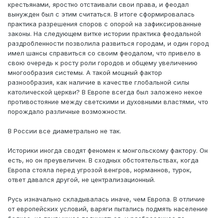
крестьянами, яростно отстаивали свои права, и феодал
вынужден был с этим считаться. В итоге сформировалась
практика разрешения споров с опорой на зафиксированные
законы. На следующем витке истории практика феодальной
раздробленности позволила развиться городам, и один город
имел шансы справиться со своим феодалом, что привело в
свою очередь к росту роли городов и общему увеличению
многообразия системы. А такой мощный фактор
разнообразия, как наличие в качестве глобальной силы
католической церкви? В Европе всегда был заложено некое
противостояние между светскими и духовными властями, что
порождало различные возможности.
В России все диаметрально не так.
Историки иногда сводят феномен к монгольскому фактору. Он
есть, но он преувеличен. В сходных обстоятельствах, когда
Европа стояла перед угрозой венгров, норманнов, турок,
ответ давался другой, не централизационный.
Русь изначально складывалась иначе, чем Европа. В отличие
от европейских условий, варяги пытались подмять население