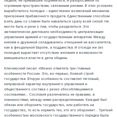
бедное, не привыкшее подчиняться, и разбросанное по
огромным пространствам, связанным реками. В этих условиях
выработалось полюдье – единственно возможный механизм
присвоения прибавочного продукта. Единственным способом
взять дань со славян было навалиться сразу всей силой. Не
могло быть и речи о том, чтобы разделиться. Это
автоматически диктовало необходимость централизации
управления армией и государственным аппаратом. Между
князем и дружиной складывались отношения не вассалитета,
как в феодальной Европе, а подданства. И отсюда же (из
полюдья) вырастает отсутствие желания и возможности
вмешиваться власти в дела общины.
Ключевский писал: «Можно отметить три главные
особенности России. Это, во-первых, боевой строй
государства. Вторую особенность составлял тягловый,
неправовой характер внутреннего управления и
общественного состава с резко обособлявшимися
сословиями… Сословия различались не правами, а
повинностями, между ними распределенными. Каждый был
обязан или оборонять государство, или работать на
государство, то есть кормить тех, кто его обороняет… Третьей
особенностью московского государственного порядка была