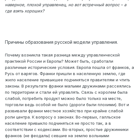
наверное, плохой управленец, но вот встречный вопрос – а
где взять хороших?
Причины образования русской модели управления.
Почему возникла такая разница между управленческой
практикой России и Европы? Может быть, сработали
различные исторические условия. Европа пошла от франков, а
Русь от варягов. Франки пришли в населенную землю, где
жило население привыкшее подчиняться правителям и чтить
законы. В результате франки малыми дружинами рассеялись
по территории и стали ей управлять. Связь с королем была
слабой, потребить продукт можно было только на месте,
торговли ведь особой не было (дороги были плохими). Вот и
развивали франки местное хозяйство при крайне слабой
роли центра. К вопросу о законах. Во-первых, галльское
население привыкло подчиняться не просто так, а в
соответствии с кодексами. Во-вторых, простые дружинники
франков (не феодалы) севшие на землю вольными