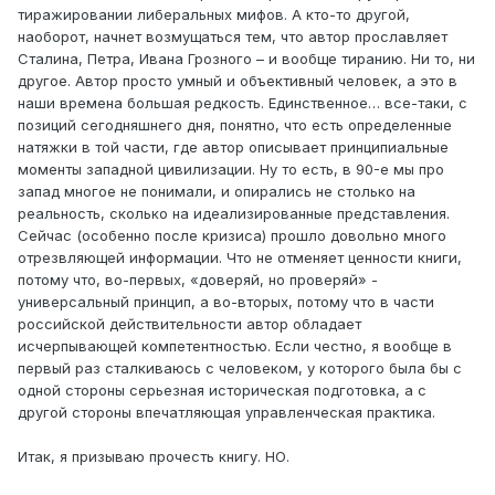
тиражировании либеральных мифов. А кто-то другой,
наоборот, начнет возмущаться тем, что автор прославляет
Сталина, Петра, Ивана Грозного – и вообще тиранию. Ни то, ни
другое. Автор просто умный и объективный человек, а это в
наши времена большая редкость. Единственное… все-таки, с
позиций сегодняшнего дня, понятно, что есть определенные
натяжки в той части, где автор описывает принципиальные
моменты западной цивилизации. Ну то есть, в 90-е мы про
запад многое не понимали, и опирались не столько на
реальность, сколько на идеализированные представления.
Сейчас (особенно после кризиса) прошло довольно много
отрезвляющей информации. Что не отменяет ценности книги,
потому что, во-первых, «доверяй, но проверяй» -
универсальный принцип, а во-вторых, потому что в части
российской действительности автор обладает
исчерпывающей компетентностью. Если честно, я вообще в
первый раз сталкиваюсь с человеком, у которого была бы с
одной стороны серьезная историческая подготовка, а с
другой стороны впечатляющая управленческая практика.
Итак, я призываю прочесть книгу. НО.