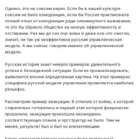
Однако, это не совсем верно. Если бы в нашей культуре
совсем не было конкуренции, если бы Россия практиковала
полный отказ от конкуренции ради сиюминутного выживания,
то это бы обрекло общество на низкую эффективность и
отставание. Раз мы до сих пор живы и даже кое-что смогли,
значит, не так уж неэффективна русская управленческая
модель. А мы сейчас говорим именно об управленческой
модели.
Русская история знает немало примеров удивительного
успеха в безнадежной ситуации. Если их проанализировать,
выявляется вполне определенная картина. На этих примерах
специфика русской модели управления проявляется наиболее
рельефно.
Рассмотрим пример эвакуации. В отличии от войны, к которой
старательно готовились и первый этап которой феерически
провалили, эвакуация произошла неожиданно,
соответствующих планов и оргструктур не было. Тем не
менее, результат был и был он впечатляющим.
Какие административные решения были применены?