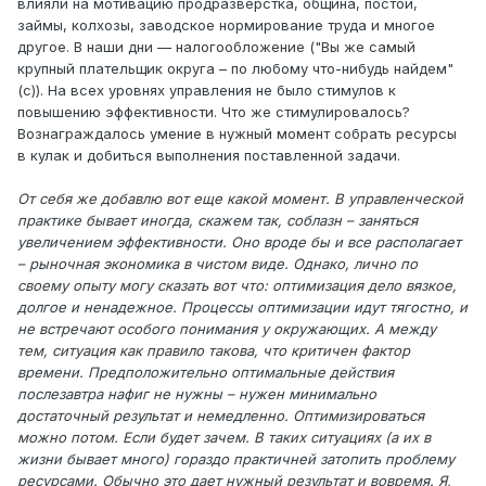
влияли на мотивацию продразверстка, община, постои,
займы, колхозы, заводское нормирование труда и многое
другое. В наши дни — налогообложение ("Вы же самый
крупный плательщик округа – по любому что-нибудь найдем"
(с)). На всех уровнях управления не было стимулов к
повышению эффективности. Что же стимулировалось?
Вознаграждалось умение в нужный момент собрать ресурсы
в кулак и добиться выполнения поставленной задачи.
От себя же добавлю вот еще какой момент. В управленческой
практике бывает иногда, скажем так, соблазн – заняться
увеличением эффективности. Оно вроде бы и все располагает
– рыночная экономика в чистом виде. Однако, лично по
своему опыту могу сказать вот что: оптимизация дело вязкое,
долгое и ненадежное. Процессы оптимизации идут тягостно, и
не встречают особого понимания у окружающих. А между
тем, ситуация как правило такова, что критичен фактор
времени. Предположительно оптимальные действия
послезавтра нафиг не нужны – нужен минимально
достаточный результат и немедленно. Оптимизироваться
можно потом. Если будет зачем. В таких ситуациях (а их в
жизни бывает много) гораздо практичней затопить проблему
ресурсами. Обычно это дает нужный результат и вовремя. Я,