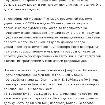
банкиры дадут кредиты тем, кто лучше, а не тем, кто хуже. Это
длительная процедура.
В нестабильной же аварийно-мобилизационной системе
управления в СССР середины ХХ века данные затраты
времени не требуются. Если какое-то предприятие на
начальном этапе показывает лучший результат, его продукция
лучше по техническим параметрам, выше динамика снижения
себестоимости, то «рыночная доля» данного завода
увеличивается автоматически. Директора этого предприятия
назначают заместителем министра, на завод проливается
золотой дождь государственных инвестиций, а руководителей
отстающих предприятий выгоняют или репрессируют.
Примером может служить развитие нефтедобычи. До войны
нефти добывалось 33 млн тонн в год. К концу войны
нефтедобыча упала до 19 млн тонн. Н. К. Байбаков к 1946 году
стал наркомом нефтяной промышленности южных и западных
районов СССР. Он вспоминает:
«В феврале 1946 г. большая речь Сталина: анализ состояния
экономики, расчет перспектив. Но когда я услышал: довести
добычу нефти до 60 млн тонн, поверьте, волосы на голове