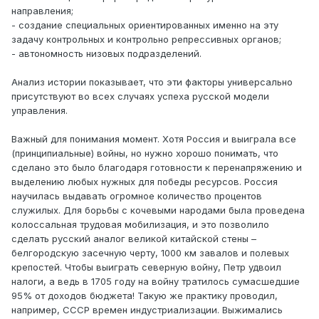
направления;
- создание специальных ориентированных именно на эту
задачу контрольных и контрольно репрессивных органов;
- автономность низовых подразделений.
Анализ истории показывает, что эти факторы универсально
присутствуют во всех случаях успеха русской модели
управления.
Важный для понимания момент. Хотя Россия и выиграла все
(принципиальные) войны, но нужно хорошо понимать, что
сделано это было благодаря готовности к перенапряжению и
выделению любых нужных для победы ресурсов. Россия
научилась выдавать огромное количество процентов
служилых. Для борьбы с кочевыми народами была проведена
колоссальная трудовая мобилизация, и это позволило
сделать русский аналог великой китайской стены –
белгородскую засечную черту, 1000 км завалов и полевых
крепостей. Чтобы выиграть северную войну, Петр удвоил
налоги, а ведь в 1705 году на войну тратилось сумасшедшие
95% от доходов бюджета! Такую же практику проводил,
например, СССР времен индустриализации. Выжимались