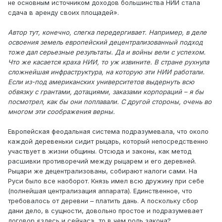
не основным источником доходов большинства НИИ стала
сдача в аренду своих площадей».
Автор тут, конечно, слегка передергивает. Например, в деле
освоения земель европейский децентрализованный подход
тоже дал серьезные результаты. Да и войны вели с успехом.
Что же касается краха НИИ, то уж извините. В стране рухнула
сложнейшая инфраструктура, на которую эти НИИ работали.
Если из-под американских университетов выдернуть всю
обвязку с грантами, дотациями, заказами корпораций – я бы
посмотрел, как бы они поплавали. С другой стороны, очень во
многом эти соображения верны.
Европейская феодальная система подразумевала, что около
каждой деревеньки сидит рыцарь, который непосредственно
участвует в жизни общины. Отсюда и законы, как метод
расшивки противоречий между рыцарем и его деревней.
Рыцари же децентрализованы, собирают налоги сами. На
Руси было все наоборот. Князь имел всю дружину при себе
(полнейшая централизация аппарата). Единственное, что
требовалось от деревни – платить дань. А поскольку сбор
дани дело, в сущности, довольно простое и подразумевает
договор «здесь и сейчас», то в чем роль закона?