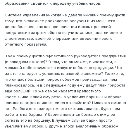
образования сводится к переделу учебных часов.
Система управления никогда не давала никаких преимуществ
тому, кто экономнее расходовал ресурсы и из меньшего
делал большее, так как при принятии важных решений
предстоящие затраты обычно не учитывались, шла ли речь о
строительстве, военной операции или введении нового
отчетного показателя.
В чем преимущество эффективного руководителя предприятия
(в западном смысле)? В том, что он может, в частности, с
меньшей себестоимостью выпустить больше продукции. Что
из этого следует в условиях плановой экономики? Только то,
что он даст больший прирост объемов производства, чем
планировалось, и в следующем году ему дадут план прироста
еще больший. То же самое касается крепостного
крестьянина. Какой ему резон в условиях барщины и оброка
повышать эффективность своего хозяйства? Никакого смысла
нет. Разбогатеет, заведет много скотины, значит, будет чем
работать на барина. У барина появится больше стимулов
согнать его на барщину. В лучшем случае барин просто
увеличит ему оброк. В другие эпохи аналогичным образом