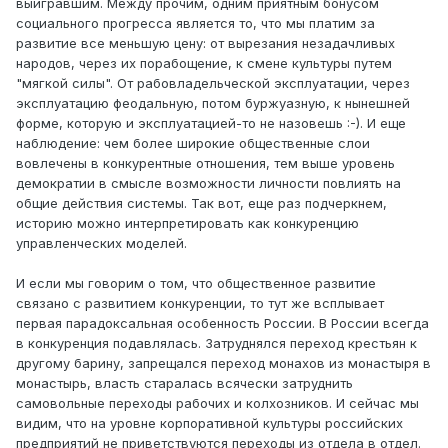
выигравшим. Между прочим, одним приятным бонусом
социального прогресса является то, что мы платим за
развитие все меньшую цену: от вырезания незадачливых
народов, через их порабощение, к смене культуры путем
"мягкой силы". От рабовладельческой эксплуатации, через
эксплуатацию феодальную, потом буржуазную, к нынешней
форме, которую и эксплуатацией-то не назовешь :-). И еще
наблюдение: чем более широкие общественные слои
вовлечены в конкурентные отношения, тем выше уровень
демократии в смысле возможности личности повлиять на
общие действия системы. Так вот, еще раз подчеркнем,
историю можно интерпретировать как конкуренцию
управленческих моделей.
И если мы говорим о том, что общественное развитие
связано с развитием конкуренции, то тут же всплывает
первая парадоксальная особенность России. В России всегда
в конкуренция подавлялась. Затруднялся переход крестьян к
другому барину, запрещался переход монахов из монастыря в
монастырь, власть старалась всячески затруднить
самовольные переходы рабочих и колхозников. И сейчас мы
видим, что на уровне корпоративной культуры российских
предприятий не приветствуются переходы из отдела в отдел.