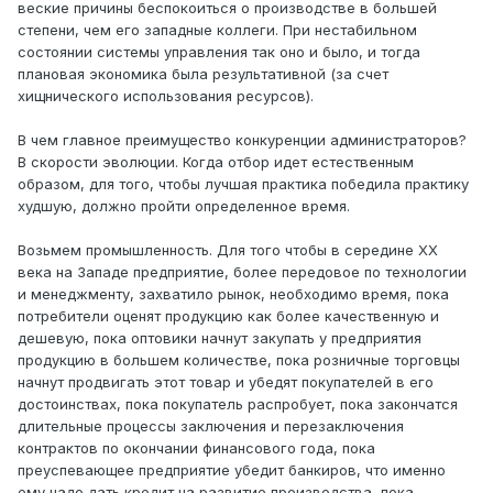
веские причины беспокоиться о производстве в большей
степени, чем его западные коллеги. При нестабильном
состоянии системы управления так оно и было, и тогда
плановая экономика была результативной (за счет
хищнического использования ресурсов).
В чем главное преимущество конкуренции администраторов?
В скорости эволюции. Когда отбор идет естественным
образом, для того, чтобы лучшая практика победила практику
худшую, должно пройти определенное время.
Возьмем промышленность. Для того чтобы в середине XX
века на Западе предприятие, более передовое по технологии
и менеджменту, захватило рынок, необходимо время, пока
потребители оценят продукцию как более качественную и
дешевую, пока оптовики начнут закупать у предприятия
продукцию в большем количестве, пока розничные торговцы
начнут продвигать этот товар и убедят покупателей в его
достоинствах, пока покупатель распробует, пока закончатся
длительные процессы заключения и перезаключения
контрактов по окончании финансового года, пока
преуспевающее предприятие убедит банкиров, что именно
ему надо дать кредит на развитие производства, пока