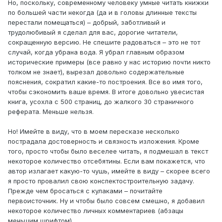
Но, поскольку, современному человеку умные читать книжки
по большей части некогда (да и в головы длинные тексты
перестали помещаться) – добрый, заботливый и
трудолюбивый я сделал для вас, дорогие читатели,
сокращенную версию. Не спешите радоваться – это не тот
случай, когда убрана вода. Я убрал главным образом
исторические примеры (все равно у нас историю почти никто
толком не знает), вырезал довольно содержательные
пояснения, сократил какие-то построения. Все во имя того,
чтобы сэкономить ваше время. В итоге довольно увесистая
книга, усохла с 500 страниц, до жалкого 30 страничного
реферата. Меньше нельзя.
Но! Имейте в виду, что в моем пересказе несколько
пострадала достоверность и связность изложения. Кроме
того, просто чтобы было веселее читать, я подмешал в текст
некоторое количество отсебятины. Если вам покажется, что
автор излагает какую-то чушь, имейте в виду – скорее всего
я просто провалил свою конспектостроительную задачу.
Прежде чем бросаться с кулаками – почитайте
первоисточник. Ну и чтобы было совсем смешно, я добавил
некоторое количество личных комментариев (абзацы
меньшим шрифтом).