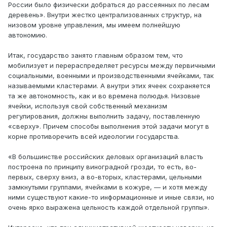
России было физически добраться до рассеянных по лесам
деревень». Внутри жестко централизованных структур, на
низовом уровне управления, мы имеем полнейшую
автономию.
Итак, государство занято главным образом тем, что
мобилизует и перераспределяет ресурсы между первичными
социальными, военными и производственными ячейками, так
называемыми кластерами. А внутри этих ячеек сохраняется
та же автономность, как и во времена полюдья. Низовые
ячейки, используя свой собственный механизм
регулирования, должны выполнить задачу, поставленную
«сверху». Причем способы выполнения этой задачи могут в
корне противоречить всей идеологии государства.
«В большинстве российских деловых организаций власть
построена по принципу виноградной грозди, то есть, во-
первых, сверху вниз, а во-вторых, кластерами, цельными
замкнутыми группами, ячейками в кожуре, — и хотя между
ними существуют какие-то информационные и иные связи, но
очень ярко выражена цельность каждой отдельной группы».