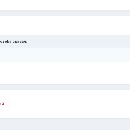
ozeka сказал:
ий.