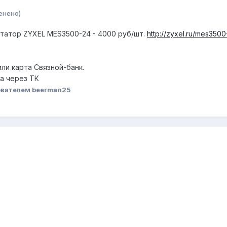
енено)
татор ZYXEL MES3500-24 - 4000 руб/шт.
http://zyxel.ru/mes350
ли карта Связной-банк.
а через ТК
ователем beerman25