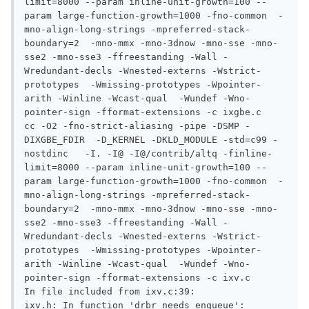
limit=8000 --param inline-unit-growth=100 --
param large-function-growth=1000 -fno-common  -
mno-align-long-strings -mpreferred-stack-
boundary=2  -mno-mmx -mno-3dnow -mno-sse -mno-
sse2 -mno-sse3 -ffreestanding -Wall -
Wredundant-decls -Wnested-externs -Wstrict-
prototypes  -Wmissing-prototypes -Wpointer-
arith -Winline -Wcast-qual  -Wundef -Wno-
pointer-sign -fformat-extensions -c ixgbe.c

cc -O2 -fno-strict-aliasing -pipe -DSMP -
DIXGBE_FDIR  -D_KERNEL -DKLD_MODULE -std=c99 -
nostdinc   -I. -I@ -I@/contrib/altq -finline-
limit=8000 --param inline-unit-growth=100 --
param large-function-growth=1000 -fno-common  -
mno-align-long-strings -mpreferred-stack-
boundary=2  -mno-mmx -mno-3dnow -mno-sse -mno-
sse2 -mno-sse3 -ffreestanding -Wall -
Wredundant-decls -Wnested-externs -Wstrict-
prototypes  -Wmissing-prototypes -Wpointer-
arith -Winline -Wcast-qual  -Wundef -Wno-
pointer-sign -fformat-extensions -c ixv.c

In file included from ixv.c:39:

ixv.h: In function 'drbr_needs_enqueue':
