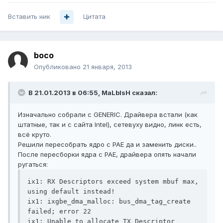
Вставить ник
Цитата
boco
Опубликовано
21 января, 2013
В 21.01.2013 в 06:55, MaLblsH сказал:
Изначально собрали с GENERIC. Драйвера встали (как
штатные, так и с сайта Intel), сетевуху видно, линк есть,
всё круто.
Решили пересобрать ядро с PAE да и заменить диски..
После пересборки ядра с PAE, драйвера опять начали
ругаться:
ix1: RX Descriptors exceed system mbuf max, 
using default instead!

ix1: ixgbe_dma_malloc: bus_dma_tag_create 
failed; error 22

ix1: Unable to allocate TX Descriptor 