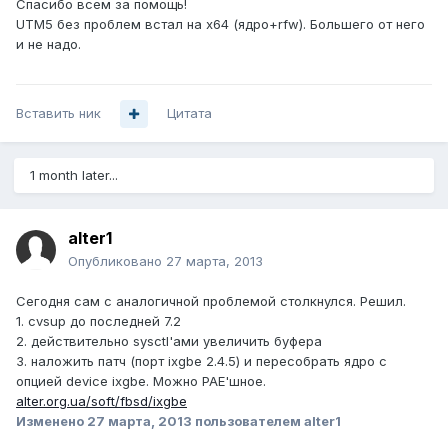
Спасибо всем за помощь!
UTM5 без проблем встал на x64 (ядро+rfw). Большего от него
и не надо.
Вставить ник
Цитата
1 month later...
alter1
Опубликовано
27 марта, 2013
Сегодня сам с аналогичной проблемой столкнулся. Решил.
1. cvsup до последней 7.2
2. действительно sysctl'ами увеличить буфера
3. наложить патч (порт ixgbe 2.4.5) и пересобрать ядро с
опцией device ixgbe. Можно PAE'шное.
alter.org.ua/soft/fbsd/ixgbe
Изменено
27 марта, 2013
пользователем alter1