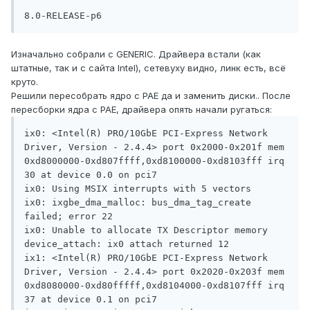
Изначально собрали с GENERIC. Драйвера встали (как
штатные, так и с сайта Intel), сетевуху видно, линк есть, всё
круто.
Решили пересобрать ядро с PAE да и заменить диски.. После
пересборки ядра с PAE, драйвера опять начали ругаться:
ix0: <Intel(R) PRO/10GbE PCI-Express Network 
Driver, Version - 2.4.4> port 0x2000-0x201f mem 
0xd8000000-0xd807ffff,0xd8100000-0xd8103fff irq 
30 at device 0.0 on pci7

ix0: Using MSIX interrupts with 5 vectors

ix0: ixgbe_dma_malloc: bus_dma_tag_create 
failed; error 22

ix0: Unable to allocate TX Descriptor memory

device_attach: ix0 attach returned 12

ix1: <Intel(R) PRO/10GbE PCI-Express Network 
Driver, Version - 2.4.4> port 0x2020-0x203f mem 
0xd8080000-0xd80fffff,0xd8104000-0xd8107fff irq 
37 at device 0.1 on pci7
