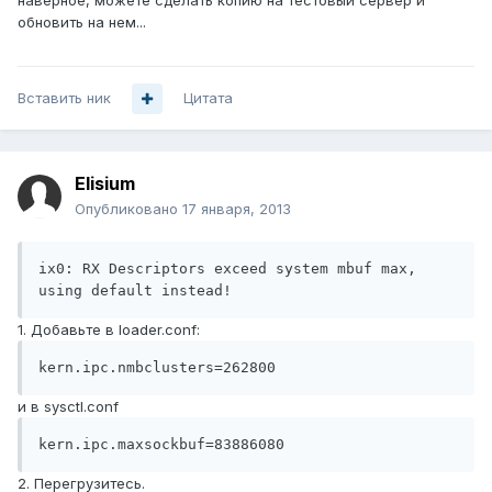
наверное, можете сделать копию на тестовый сервер и
обновить на нем...
Вставить ник
Цитата
Elisium
Опубликовано
17 января, 2013
ix0: RX Descriptors exceed system mbuf max, 
using default instead!
1. Добавьте в loader.conf:
kern.ipc.nmbclusters=262800
и в sysctl.conf
kern.ipc.maxsockbuf=83886080
2. Перегрузитесь.