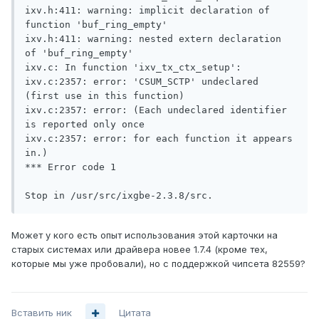
ixv.h:411: warning: implicit declaration of 
function 'buf_ring_empty'

ixv.h:411: warning: nested extern declaration 
of 'buf_ring_empty'

ixv.c: In function 'ixv_tx_ctx_setup':

ixv.c:2357: error: 'CSUM_SCTP' undeclared 
(first use in this function)

ixv.c:2357: error: (Each undeclared identifier 
is reported only once

ixv.c:2357: error: for each function it appears 
in.)

*** Error code 1

Может у кого есть опыт использования этой карточки на
старых системах или драйвера новее 1.7.4 (кроме тех,
которые мы уже пробовали), но с поддержкой чипсета 82559?
Вставить ник
Цитата