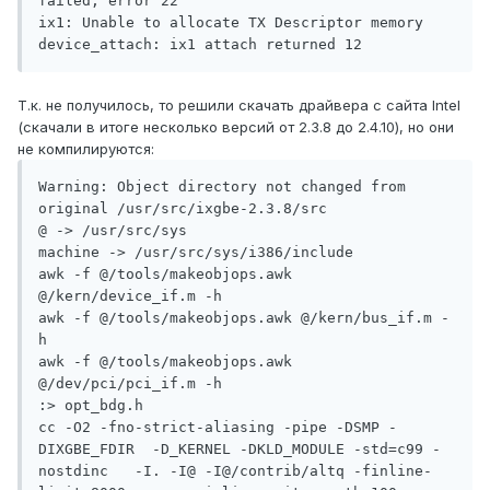
failed; error 22

ix1: Unable to allocate TX Descriptor memory

Т.к. не получилось, то решили скачать драйвера с сайта Intel
(скачали в итоге несколько версий от 2.3.8 до 2.4.10), но они
не компилируются:
Warning: Object directory not changed from 
original /usr/src/ixgbe-2.3.8/src

@ -> /usr/src/sys

machine -> /usr/src/sys/i386/include

awk -f @/tools/makeobjops.awk 
@/kern/device_if.m -h

awk -f @/tools/makeobjops.awk @/kern/bus_if.m -
h

awk -f @/tools/makeobjops.awk 
@/dev/pci/pci_if.m -h

:> opt_bdg.h

cc -O2 -fno-strict-aliasing -pipe -DSMP -
DIXGBE_FDIR  -D_KERNEL -DKLD_MODULE -std=c99 -
nostdinc   -I. -I@ -I@/contrib/altq -finline-