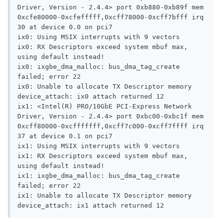
Driver, Version - 2.4.4> port 0xb880-0xb89f mem 
0xcfe80000-0xcfefffff,0xcff78000-0xcff7bfff irq 
30 at device 0.0 on pci7

ix0: Using MSIX interrupts with 9 vectors

ix0: RX Descriptors exceed system mbuf max, 
using default instead!

ix0: ixgbe_dma_malloc: bus_dma_tag_create 
failed; error 22

ix0: Unable to allocate TX Descriptor memory

device_attach: ix0 attach returned 12

ix1: <Intel(R) PRO/10GbE PCI-Express Network 
Driver, Version - 2.4.4> port 0xbc00-0xbc1f mem 
0xcff80000-0xcfffffff,0xcff7c000-0xcff7ffff irq 
37 at device 0.1 on pci7

ix1: Using MSIX interrupts with 9 vectors

ix1: RX Descriptors exceed system mbuf max, 
using default instead!

ix1: ixgbe_dma_malloc: bus_dma_tag_create 
failed; error 22

ix1: Unable to allocate TX Descriptor memory

device_attach: ix1 attach returned 12