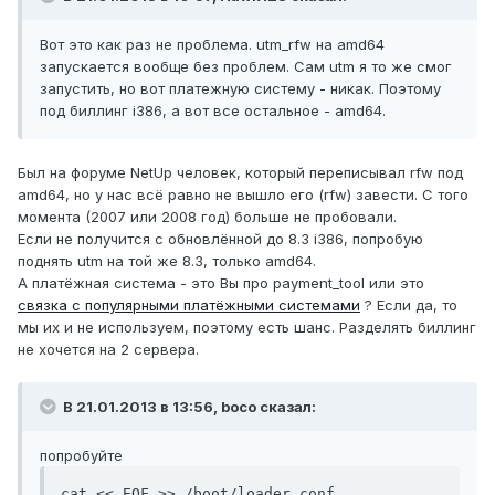
Вот это как раз не проблема. utm_rfw на amd64
запускается вообще без проблем. Сам utm я то же смог
запустить, но вот платежную систему - никак. Поэтому
под биллинг i386, а вот все остальное - amd64.
Был на форуме NetUp человек, который переписывал rfw под
amd64, но у нас всё равно не вышло его (rfw) завести. С того
момента (2007 или 2008 год) больше не пробовали.
Если не получится с обновлённой до 8.3 i386, попробую
поднять utm на той же 8.3, только amd64.
А платёжная система - это Вы про payment_tool или это
связка с популярными платёжными системами
? Если да, то
мы их и не используем, поэтому есть шанс. Разделять биллинг
не хочется на 2 сервера.
В 21.01.2013 в 13:56, boco сказал:
попробуйте
cat << EOF >> /boot/loader.conf
