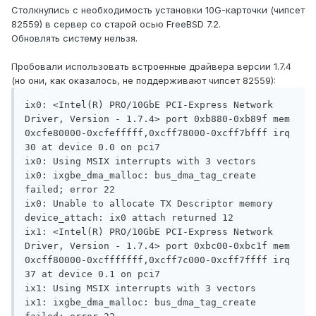
Столкнулись с необходимость установки 10G-карточки (чипсет
82559) в сервер со старой осью FreeBSD 7.2.
Обновлять систему нельзя.
Пробовали использовать встроенные драйвера версии 1.7.4
(но они, как оказалось, не поддерживают чипсет 82559):
ix0: <Intel(R) PRO/10GbE PCI-Express Network 
Driver, Version - 1.7.4> port 0xb880-0xb89f mem 
0xcfe80000-0xcfefffff,0xcff78000-0xcff7bfff irq 
30 at device 0.0 on pci7

ix0: Using MSIX interrupts with 3 vectors

ix0: ixgbe_dma_malloc: bus_dma_tag_create 
failed; error 22

ix0: Unable to allocate TX Descriptor memory

device_attach: ix0 attach returned 12

ix1: <Intel(R) PRO/10GbE PCI-Express Network 
Driver, Version - 1.7.4> port 0xbc00-0xbc1f mem 
0xcff80000-0xcfffffff,0xcff7c000-0xcff7ffff irq 
37 at device 0.1 on pci7

ix1: Using MSIX interrupts with 3 vectors

ix1: ixgbe_dma_malloc: bus_dma_tag_create 