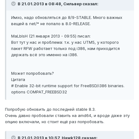
В 21.01.2013 в 08:48, Сильвер сказал:
Имхо, надо обновляться до 8/9-STABLE. Много важных
вещей в net/* не попало в 8.0-RELEASE.
MaLblsH (21 января 2013 - 09:55) писал:
Вот тут у нас и проблема: т.к. у нас UTM5, у которого
пакет RFW работает только под i386, нам приходится
держать всё это именно на i386.
Может попробовать?
Цитата
# Enable 32-bit runtime support for FreeBSD/i386 binaries.
options COMPAT_FREEBSD32
Попробую обновить до последней stable 8.3.
Очень давно пробовали ставить на amd64, и вроде даже эту
опцию включали, но стоит ещё раз попробовать.
В 21.01.2013 в 10:57, Hawk128 сказал: