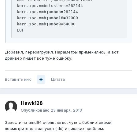
kern.ipc.nmbclusters=262144

kern.ipc.nmbjumbop=262144

kern.ipc.nmbjumbo16=32000

kern.ipc.nmbjumbo9=64000

Добавил, перезагрузил. Параметры применились, а вот
драйвер пишет всё туже ошибку.
Вставить ник
Цитата
Hawk128
Опубликовано
23 января, 2013
Завести на amd64 очень легко, чуть с библиотеками
посмотрите для запуска (ldd) и никаких проблем.