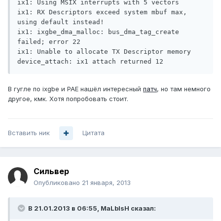
ix1: Using MSIX interrupts with 5 vectors

ix1: RX Descriptors exceed system mbuf max, 
using default instead!

ix1: ixgbe_dma_malloc: bus_dma_tag_create 
failed; error 22

ix1: Unable to allocate TX Descriptor memory

В гугле по ixgbe и PAE нашёл интересный
патч
, но там немного
другое, кмк. Хотя попробовать стоит.
Вставить ник
Цитата
Сильвер
Опубликовано
21 января, 2013
В 21.01.2013 в 06:55, MaLblsH сказал: