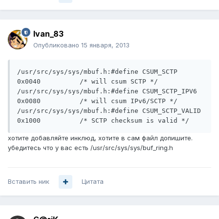
Ivan_83
Опубликовано
15 января, 2013
/usr/src/sys/sys/mbuf.h:#define CSUM_SCTP           	
0x0040      	/* will csum SCTP */

/usr/src/sys/sys/mbuf.h:#define CSUM_SCTP_IPV6      	
0x0080      	/* will csum IPv6/SCTP */

/usr/src/sys/sys/mbuf.h:#define CSUM_SCTP_VALID     	
0x1000      	/* SCTP checksum is valid */
хотите добавляйте инклюд, хотите в сам файл допишите.
убедитесь что у вас есть /usr/src/sys/sys/buf_ring.h
Вставить ник
Цитата