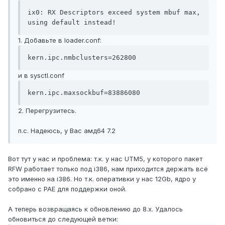
ix0: RX Descriptors exceed system mbuf max, 
using default instead!
1. Добавьте в loader.conf:
kern.ipc.nmbclusters=262800
и в sysctl.conf
kern.ipc.maxsockbuf=83886080
2. Перегрузитесь.
п.с. Надеюсь, у Вас амд64 7.2
Вот тут у нас и проблема: т.к. у нас UTM5, у которого пакет
RFW работает только под i386, нам приходится держать всё
это именно на i386. Но т.к. оперативки у нас 12Gb, ядро у
собрано с PAE для поддержки оной.
А теперь возвращаясь к обновлению до 8.x. Удалось
обновиться до следующей ветки: