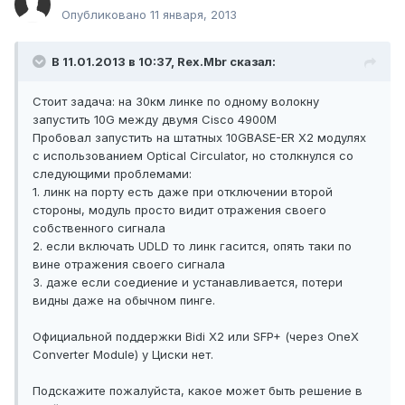
Опубликовано
11 января, 2013
В 11.01.2013 в 10:37, Rex.Mbr сказал:
Стоит задача: на 30км линке по одному волокну
запустить 10G между двумя Cisco 4900M
Пробовал запустить на штатных 10GBASE-ER X2 модулях
с использованием Optical Circulator, но столкнулся со
следующими проблемами:
1. линк на порту есть даже при отключении второй
стороны, модуль просто видит отражения своего
собственного сигнала
2. если включать UDLD то линк гасится, опять таки по
вине отражения своего сигнала
3. даже если соедиение и устанавливается, потери
видны даже на обычном пинге.
Официальной поддержки Bidi X2 или SFP+ (через OneX
Converter Module) у Циски нет.
Подскажите пожалуйста, какое может быть решение в