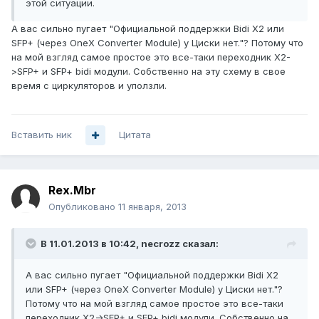
этой ситуации.
А вас сильно пугает "Официальной поддержки Bidi X2 или
SFP+ (через OneX Converter Module) у Циски нет."? Потому что
на мой взгляд самое простое это все-таки переходник X2-
>SFP+ и SFP+ bidi модули. Собственно на эту схему в свое
время с циркуляторов и уползли.
Вставить ник
Цитата
Rex.Mbr
Опубликовано
11 января, 2013
В 11.01.2013 в 10:42, necrozz сказал:
А вас сильно пугает "Официальной поддержки Bidi X2
или SFP+ (через OneX Converter Module) у Циски нет."?
Потому что на мой взгляд самое простое это все-таки
переходник X2->SFP+ и SFP+ bidi модули. Собственно на