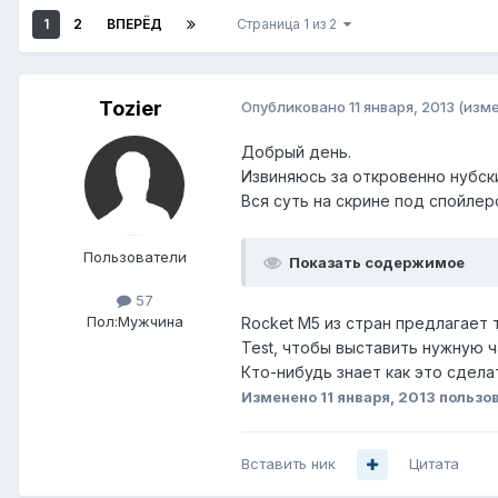
1
2
ВПЕРЁД
Страница 1 из 2
Tozier
Опубликовано
11 января, 2013
(изм
Добрый день.
Извиняюсь за откровенно нубски
Вся суть на скрине под спойлер
Пользователи
Показать содержимое
57
Пол:
Мужчина
Rocket M5 из стран предлагает 
Test, чтобы выставить нужную ч
Кто-нибудь знает как это сдела
Изменено
11 января, 2013
пользов
Вставить ник
Цитата