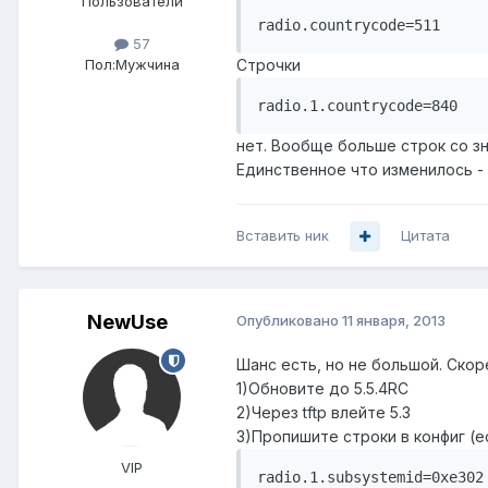
Пользователи
radio.countrycode=511
57
Пол:
Мужчина
Строчки
radio.1.countrycode=840
нет. Вообще больше строк со з
Единственное что изменилось -
Вставить ник
Цитата
NewUse
Опубликовано
11 января, 2013
Шанс есть, но не большой. Скор
1)Обновите до 5.5.4RC
2)Через tftp влейте 5.3
3)Пропишите строки в конфиг (ес
VIP
radio.1.subsystemid=0xe302
