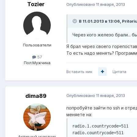
Tozier
Опубликовано
11 января, 2013
В 11.01.2013 в 13:06, Pritori
Через кого железо брали... бы
Пользователи
Я брал через своего горепоставщ
То есть надо менять? Программ
57
Пол:
Мужчина
Вставить ник
Цитата
dima89
Опубликовано
11 января, 2013
попробуйте зайти по ssh и отред
меняете на:
radio.1.countrycode=511

Активный участник