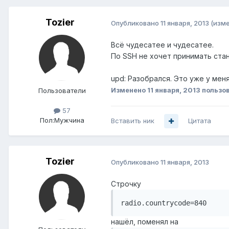
Tozier
Опубликовано
11 января, 2013
(изм
Всё чудесатее и чудесатее.
По SSH не хочет принимать стан
upd: Разобрался. Это уже у мен
Изменено
11 января, 2013
пользов
Пользователи
57
Пол:
Мужчина
Вставить ник
Цитата
Tozier
Опубликовано
11 января, 2013
Строчку
radio.countrycode=840
нашёл, поменял на