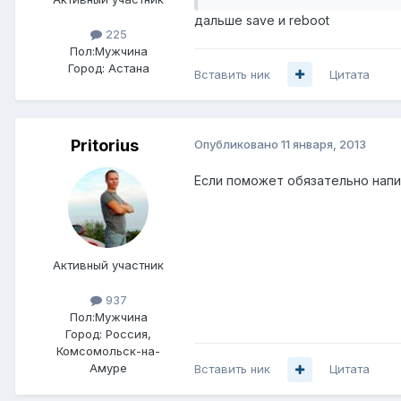
дальше save и reboot
225
Пол:
Мужчина
Город:
Астана
Вставить ник
Цитата
Pritorius
Опубликовано
11 января, 2013
Если поможет обязательно напи
Активный участник
937
Пол:
Мужчина
Город:
Россия,
Комсомольск-на-
Амуре
Вставить ник
Цитата