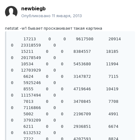
newbiegb
Опубликовано
11 января, 2013
netstat -w1 бывает проскакивает такая картина
     17213     0     0    9617500      20914     
0   23318559     0

    15211     0     0    8384557      18185     
0   20178549     0

    10534     0     0    5453680      11994     
0   12703929     0

     6624     0     0    3147872       7115     
0    5925246     0

     8555     0     0    4719646      10419     
0   11157494     0

     7013     0     0    3470845       7708     
0    7116866     0

     5002     0     0    2196709       4991     
0    3793209     0

     6211     0     0    2936851       6674     
0    6132532     0

     7722     0     0    4207593       8824     