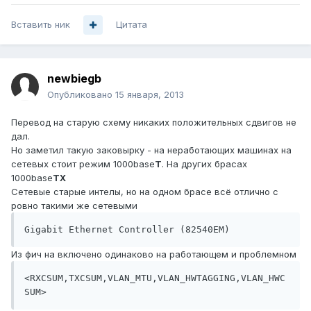
Вставить ник
Цитата
newbiegb
Опубликовано
15 января, 2013
Перевод на старую схему никаких положительных сдвигов не
дал.
Но заметил такую заковырку - на неработающих машинах на
сетевых стоит режим 1000base
T
. На других брасах
1000base
TX
Сетевые старые интелы, но на одном брасе всё отлично с
ровно такими же сетевыми
Gigabit Ethernet Controller (82540EM)
Из фич на включено одинаково на работающем и проблемном
<RXCSUM,TXCSUM,VLAN_MTU,VLAN_HWTAGGING,VLAN_HWC
SUM>