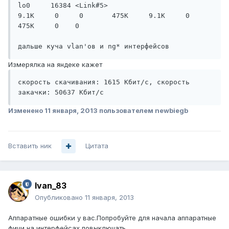
lo0     16384 <Link#5>                            
9.1K     0     0       475K     9.1K     0       
475K     0    0

Измерялка на яндеке кажет
скорость скачивания: 1615 Кбит/с, скорость 
закачки: 50637 Кбит/с 
Изменено
11 января, 2013
пользователем newbiegb
Вставить ник
Цитата
Ivan_83
Опубликовано
11 января, 2013
Аппаратные ошибки у вас.Попробуйте для начала аппаратные
фичи на интерфейсах повыключать.