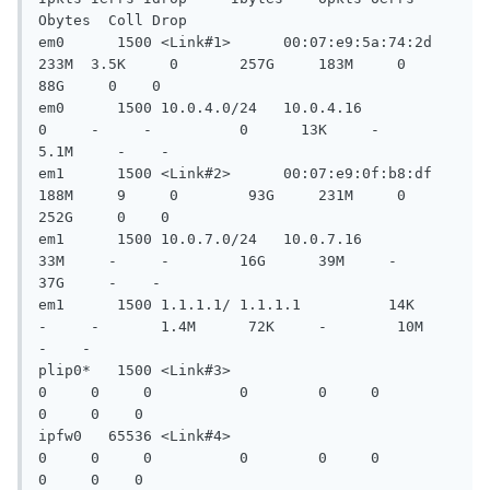
Obytes  Coll Drop

em0      1500 <Link#1>      00:07:e9:5a:74:2d     
233M  3.5K     0       257G     183M     0        
88G     0    0

em0      1500 10.0.4.0/24   10.0.4.16                
0     -     -          0      13K     -       
5.1M     -    -

em1      1500 <Link#2>      00:07:e9:0f:b8:df     
188M     9     0        93G     231M     0       
252G     0    0

em1      1500 10.0.7.0/24   10.0.7.16              
33M     -     -        16G      39M     -        
37G     -    -

em1      1500 1.1.1.1/ 1.1.1.1          14K     
-     -       1.4M      72K     -        10M     
-    -

plip0*   1500 <Link#3>                               
0     0     0          0        0     0          
0     0    0

ipfw0   65536 <Link#4>                               
0     0     0          0        0     0          
0     0    0
