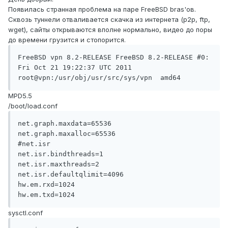
Появилась странная проблема на паре FreeBSD bras'ов.
Сквозь туннели отваливается скачка из интернета (p2p, ftp,
wget), сайты открываются вполне нормально, видео до поры
до времени грузится и стопорится.
FreeBSD vpn 8.2-RELEASE FreeBSD 8.2-RELEASE #0: 
Fri Oct 21 19:22:37 UTC 2011     
root@vpn:/usr/obj/usr/src/sys/vpn  amd64
MPD5.5
/boot/load.conf
net.graph.maxdata=65536

net.graph.maxalloc=65536

#net.isr

net.isr.bindthreads=1

net.isr.maxthreads=2

net.isr.defaultqlimit=4096

hw.em.rxd=1024

sysctl.conf