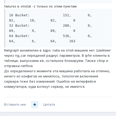
failures в vmstat -z только по этим пунктам
16 Bucket:                152,        0,       
82,       18,       82,        0

32 Bucket:                280,        0,       
89,        9,       89,        0

64 Bucket:                536,        0,       
Netgraph вкомпилен в ядро. nata на этой машине нет. Шейпинг
через ng_car передачей радиус параметров. В ipfw клиенты в
таблице, выпускаем её, остальное блокируем. Также сбор и
отправка netflow.
До определенного момента эта машина работала на отлично,
ничего из конфигов не менялось, топология включения
сервера тоже без изменений. Ошибок на интерфейсе
коммутатора, куда воткнут сервер, не имеется.
Вставить ник
Цитата