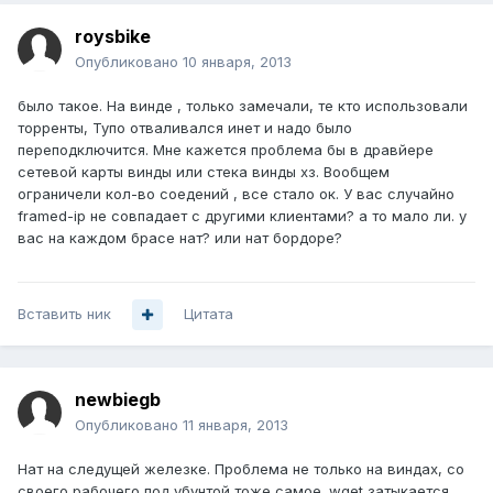
roysbike
Опубликовано
10 января, 2013
было такое. На винде , только замечали, те кто использовали
торренты, Тупо отваливался инет и надо было
переподключится. Мне кажется проблема бы в дравйере
сетевой карты винды или стека винды хз. Вообщем
ограничели кол-во соедений , все стало ок. У вас случайно
framed-ip не совпадает с другими клиентами? а то мало ли. у
вас на каждом брасе нат? или нат бордоре?
Вставить ник
Цитата
newbiegb
Опубликовано
11 января, 2013
Нат на следущей железке. Проблема не только на виндах, со
своего рабочего под убунтой тоже самое. wget затыкается,