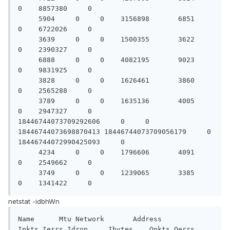
0    8857380     0

     5904     0     0    3156898       6851     
0    6722026     0

     3639     0     0    1500355       3622     
0    2390327     0

     6888     0     0    4082195       9023     
0    9831925     0

     3828     0     0    1626461       3860     
0    2565288     0

     3789     0     0    1635136       4005     
0    2947327     0

18446744073709292606     0     0 
18446744073698870413 18446744073709056179     0 
18446744072990425093     0

     4234     0     0    1796606       4091     
0    2549662     0

     3749     0     0    1239065       3385     
netstat -idbhWn
Name      Mtu Network       Address              
Ipkts Ierrs Idrop     Ibytes    Opkts Oerrs     