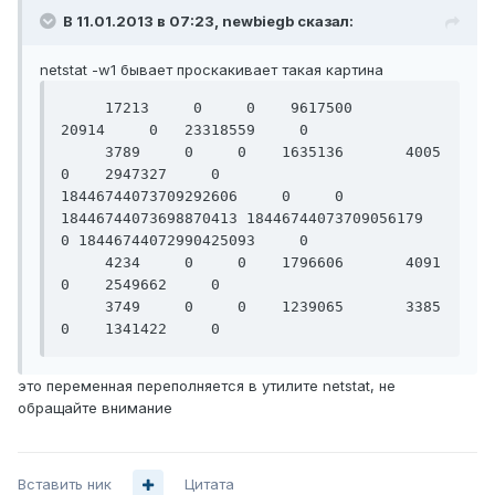
В 11.01.2013 в 07:23, newbiegb сказал:
netstat -w1 бывает проскакивает такая картина
     17213     0     0    9617500      
20914     0   23318559     0

     3789     0     0    1635136       4005     
0    2947327     0

18446744073709292606     0     0 
18446744073698870413 18446744073709056179     
0 18446744072990425093     0

     4234     0     0    1796606       4091     
0    2549662     0

     3749     0     0    1239065       3385     
это переменная переполняется в утилите netstat, не
обращайте внимание
Вставить ник
Цитата