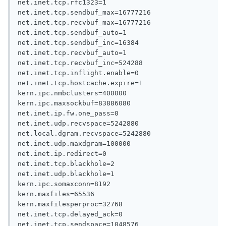
net.inet.tcp.rfc1323=1

net.inet.tcp.sendbuf_max=16777216

net.inet.tcp.recvbuf_max=16777216

net.inet.tcp.sendbuf_auto=1

net.inet.tcp.sendbuf_inc=16384

net.inet.tcp.recvbuf_auto=1

net.inet.tcp.recvbuf_inc=524288

net.inet.tcp.inflight.enable=0

net.inet.tcp.hostcache.expire=1

kern.ipc.nmbclusters=400000

kern.ipc.maxsockbuf=83886080

net.inet.ip.fw.one_pass=0

net.inet.udp.recvspace=5242880

net.local.dgram.recvspace=5242880

net.inet.udp.maxdgram=100000

net.inet.ip.redirect=0

net.inet.tcp.blackhole=2

net.inet.udp.blackhole=1

kern.ipc.somaxconn=8192

kern.maxfiles=65536

kern.maxfilesperproc=32768

net.inet.tcp.delayed_ack=0

net.inet.tcp.sendspace=1048576
