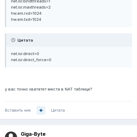
net.isr.bindthreads=1
net.isr.maxthreads=2
hw.em.rxd=1024
hw.em.txd=1024
Цитата
net.isr.direct=0
net.isr.direct_force=0
у вас точно хвататет места в NAT таблице?
Вставить ник
Цитата
Giga-Byte