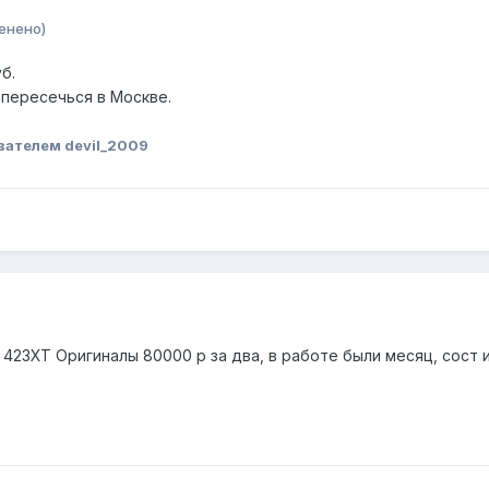
енено)
б.
пересечься в Москве.
вателем devil_2009
- 423XT Оригиналы 80000 р за два, в работе были месяц, сост 