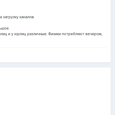
 загрузку каналов.
ьшое.
излиц и у юрлиц различные. Физики потребляют вечером,