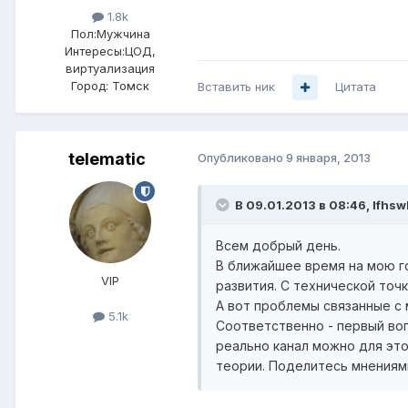
1.8k
Пол:
Мужчина
Интересы:
ЦОД,
виртуализация
Город:
Томск
Вставить ник
Цитата
telematic
Опубликовано
9 января, 2013
В 09.01.2013 в 08:46, lfhsw
Всем добрый день.
В ближайшее время на мою го
VIP
развития. С технической точк
А вот проблемы связанные с 
5.1k
Соответственно - первый воп
реально канал можно для это
теории. Поделитесь мнениям