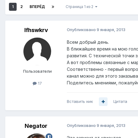
1
2
ВПЕРЁД
Страница 1 из 2
lfhswkrv
Опубликовано
9 января, 2013
Всем добрый день.
В ближайшее время на мою голо
развития. С технической точки 
А вот проблемы связанные с мар
Соответственно - первый вопро
Пользователи
канал можно для этого заказыва
Поделитесь мнениями, пожалуй
17
Вставить ник
Цитата
Negator
Опубликовано
9 января, 2013
Это зависит от клиентов.