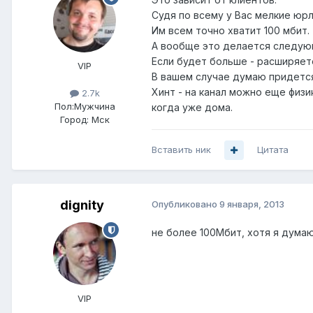
Судя по всему у Вас мелкие юрл
Им всем точно хватит 100 мбит.
А вообще это делается следующ
Если будет больше - расширяете
VIP
В вашем случае думаю придется
Хинт - на канал можно еще физи
2.7k
Пол:
Мужчина
когда уже дома.
Город:
Мск
Вставить ник
Цитата
dignity
Опубликовано
9 января, 2013
не более 100Мбит, хотя я думаю,
VIP