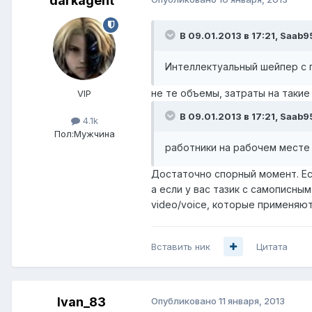
darkagent
В 09.01.2013 в 17:21, Saab9
Интеллектуальный шейпер с 
не те объемы, затраты на таки
VIP
В 09.01.2013 в 17:21, Saab9
4.1k
Пол:
Мужчина
работники на рабочем месте 
Достаточно спорный момент. Есл
а если у вас тазик с самописны
video/voice, которые применяют
Вставить ник
Цитата
Ivan_83
Опубликовано
11 января, 2013