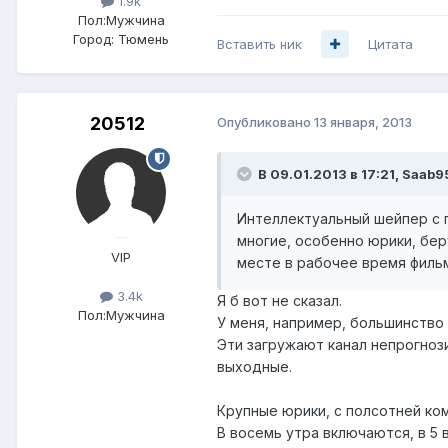
1.9k
Пол:
Мужчина
Город:
Тюмень
Вставить ник
Цитата
20512
Опубликовано
13 января, 2013
В 09.01.2013 в 17:21, Saab9
Интеллектуальный шейпер с п
многие, особенно юрики, беру
VIP
месте в рабочее время фильм
3.4k
Я б вот не сказал.
Пол:
Мужчина
У меня, например, большинство 
Эти загружают канал непрогнози
выходные.
Крупные юрики, с полсотней ком
В восемь утра включаются, в 5 