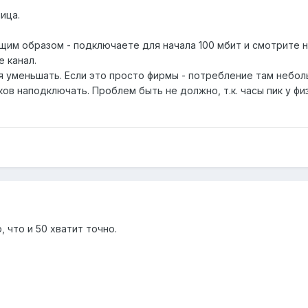
ица.
им образом - подключаете для начала 100 мбит и смотрите на
 канал.
 уменьшать. Если это просто фирмы - потребление там небол
ков наподключать. Проблем быть не должно, т.к. часы пик у ф
 что и 50 хватит точно.