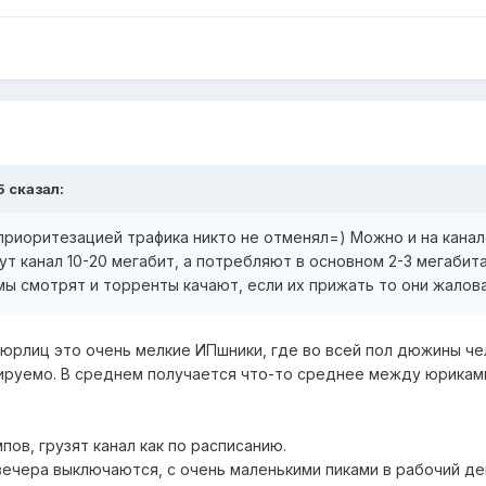
5 сказал:
риоритезацией трафика никто не отменял=) Можно и на канале 
т канал 10-20 мегабит, а потребляют в основном 2-3 мегабита
ы смотрят и торренты качают, если их прижать то они жалова
юрлиц это очень мелкие ИПшники, где во всей пол дюжины чел
руемо. В среднем получается что-то среднее между юриками и
пов, грузят канал как по расписанию.
вечера выключаются, с очень маленькими пиками в рабочий де