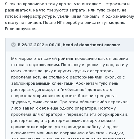
Я как-то прокачивал тему про то, что выгоднее - строиться и
развиваться, на что требуются затраты, или тупо сидеть на
готовой инфраструктуре, увеличивая прибыль. К однозначному
ответу не пришел. После НГ попробую описать тут модель.
Если получится.
В 26.12.2012 в 09:19, head of department сказал:
Мы мерим этот самый рейтинг помесячно как отношение
оттока к подключениям. По оттоку в целом - у нас, да и у
моих коллег по цеху в других крупных операторах
проблема есть не столько с расторжениями, сколько с
заблокированными клиентами. Абонентам тупо лень
расторгать договор, на "выбивание" долгов есть
операторам приходится тратить большие ресурсы -
трудовые, финансовые. При этом абонент либо переехал,
либо завел к себе еще одного оператора. Поэтому
проблема для оператора - перевести эти блоркировки в
расторжения, а с расторжениями, которые можно
произвести в офисе, уже проводить работу. И здесь
включается машина по сохранению абонента - скидки,