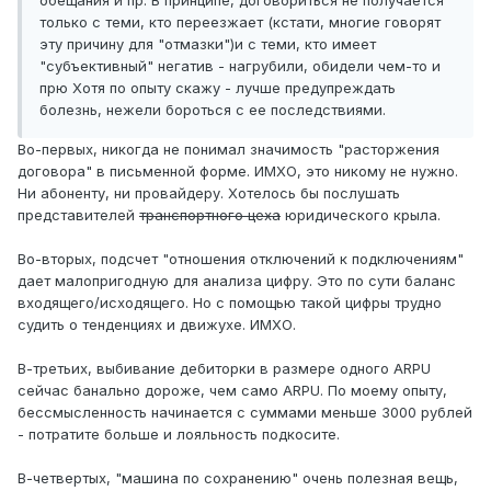
обещания и пр. В принципе, договориться не получается
только с теми, кто переезжает (кстати, многие говорят
эту причину для "отмазки")и с теми, кто имеет
"субъективный" негатив - нагрубили, обидели чем-то и
прю Хотя по опыту скажу - лучше предупреждать
болезнь, нежели бороться с ее последствиями.
Во-первых, никогда не понимал значимость "расторжения
договора" в письменной форме. ИМХО, это никому не нужно.
Ни абоненту, ни провайдеру. Хотелось бы послушать
представителей
транспортного цеха
юридического крыла.
Во-вторых, подсчет "отношения отключений к подключениям"
дает малопригодную для анализа цифру. Это по сути баланс
входящего/исходящего. Но с помощью такой цифры трудно
судить о тенденциях и движухе. ИМХО.
В-третьих, выбивание дебиторки в размере одного ARPU
сейчас банально дороже, чем само ARPU. По моему опыту,
бессмысленность начинается с суммами меньше 3000 рублей
- потратите больше и лояльность подкосите.
В-четвертых, "машина по сохранению" очень полезная вещь,