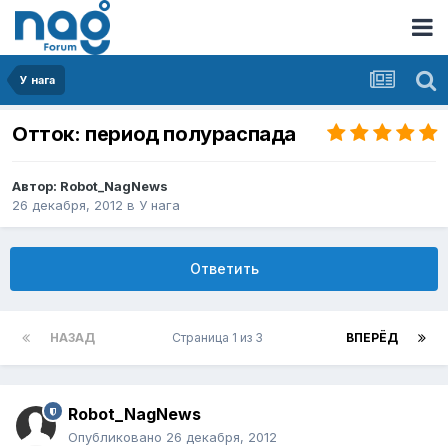
У нага
Отток: период полураспада
Автор:
Robot_NagNews
26 декабря, 2012
в
У нага
Ответить
НАЗАД
Страница 1 из 3
ВПЕРЁД
Robot_NagNews
Опубликовано
26 декабря, 2012