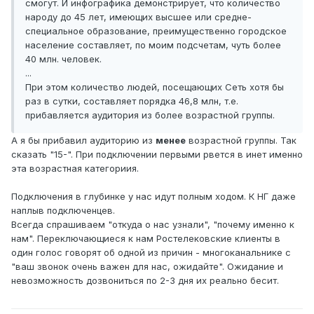
смогут. И инфографика демонстрирует, что количество
народу до 45 лет, имеющих высшее или средне-
специальное образование, преимущественно городское
население составляет, по моим подсчетам, чуть более
40 млн. человек.
...
При этом количество людей, посещающих Сеть хотя бы
раз в сутки, составляет порядка 46,8 млн, т.е.
прибавляется аудитория из более возрастной группы.
А я бы прибавил аудиторию из
менее
возрастной группы. Так
сказать "15-". При подключении первыми рвется в инет именно
эта возрастная категориия.
Подключения в глубинке у нас идут полным ходом. К НГ даже
наплыв подключенцев.
Всегда спрашиваем "откуда о нас узнали", "почему именно к
нам". Переключающиеся к нам Ростелековские клиенты в
один голос говорят об одной из причин - многоканальнике с
"ваш звонок очень важен для нас, ожидайте". Ожидание и
невозможность дозвониться по 2-3 дня их реально бесит.