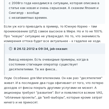
с 2008го года находимся в ситуации, которая описана в
статье как новая и очень серьезная. А скажем Япония и
Сингапур - вообще
с незапамятных времен.
Если уж кого приводить в пример, то Южную Корею - там
проникновение ШПД самое высокое в Мире. Но и то не 100%.
Про "новую" ситуацию не утверждал. Но то, что значимость
измерения оттока будет все актуальнее - к гадалке не ходи.
В 26.12.2012 в 09:34, jab сказал:
Вывод неверен. Есть очевидные примеры, когда в
состоянии стагнации оператор существует
десятилетиями. Та же фикса...
Ухум. Особенно для Мегателекома. Он как раз "десятилетия"
живет. И в последние два года офигивает от того, что потерю
доходов от фиксы покрыть другими услугами не может. А
акционеры требуют "развития". Вот и появляются всякие VAS,
"облачные проекты", да "веб-выборы", которые кроме затрат
ничего и не приносят.