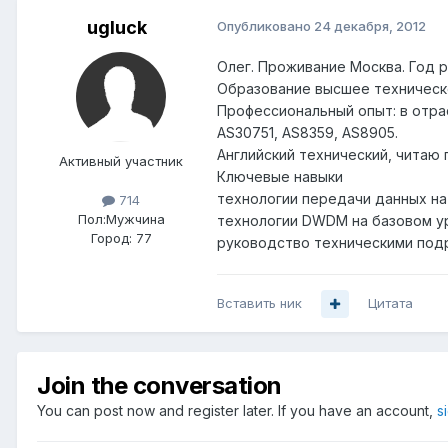
ugluck
Опубликовано
24 декабря, 2012
Олег. Проживание Москва. Год 
Образование высшее техническ
Профессиональный опыт: в отрас
AS30751, AS8359, AS8905.
Английский технический, читаю
Активный участник
Ключевые навыки
технологии передачи данных на у
714
Пол:
Мужчина
технологии DWDM на базовом у
Город:
77
руководство техническими под
Вставить ник
Цитата
Join the conversation
You can post now and register later. If you have an account,
s