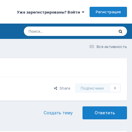
Регистрация
Уже зарегистрированы? Войти
Вся активность
Share
Подписчики
0
Создать тему
Ответить