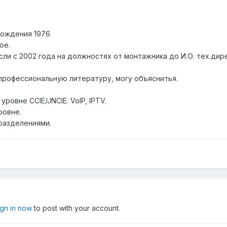
рождения 1976.
ое.
ли с 2002 года на должностях от монтажника до И.О. тех.дирек
 профессиональную литературу, могу объяснитья.
ровне CCIE/JNCIE. VoIP, IPTV.
ровне.
разделениями.
ign in now
to post with your account.