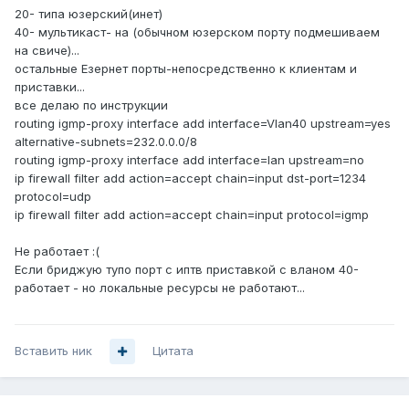
20- типа юзерский(инет)
40- мультикаст- на (обычном юзерском порту подмешиваем
на свиче)...
остальные Езернет порты-непосредственно к клиентам и
приставки...
все делаю по инструкции
routing igmp-proxy interface add interface=Vlan40 upstream=yes
alternative-subnets=232.0.0.0/8
routing igmp-proxy interface add interface=lan upstream=no
ip firewall filter add action=accept chain=input dst-port=1234
protocol=udp
ip firewall filter add action=accept chain=input protocol=igmp
Не работает :(
Если бриджую тупо порт с иптв приставкой с вланом 40-
работает - но локальные ресурсы не работают...
Вставить ник
Цитата