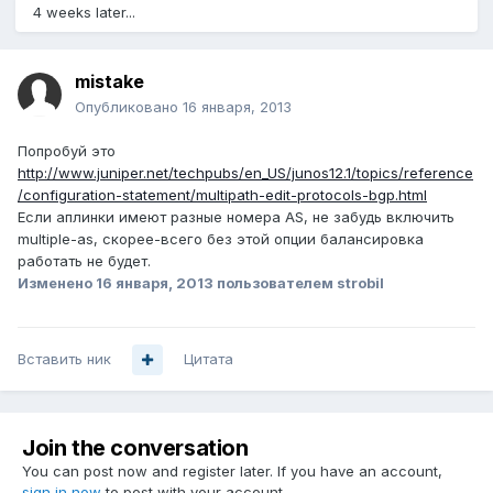
4 weeks later...
mistake
Опубликовано
16 января, 2013
Попробуй это
http://www.juniper.net/techpubs/en_US/junos12.1/topics/reference
/configuration-statement/multipath-edit-protocols-bgp.html
Если аплинки имеют разные номера AS, не забудь включить
multiple-as, скорее-всего без этой опции балансировка
работать не будет.
Изменено
16 января, 2013
пользователем strobil
Вставить ник
Цитата
Join the conversation
You can post now and register later. If you have an account,
sign in now
to post with your account.