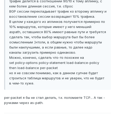
трафик делится в соотношении 90/10 к тому аплинку, с
кем более длинная сессия, т.е. сброс
BGP сессии перекладывает трафик ко второму аплинку и
восстановление сессии возвращает 10% трафика.
В целом у каждого из аплинков получается примерно по
10% маршрутов, которые имеют у него меньший
aspath, оставшиеся 80% имеют равные пути и требуется
сделать так, чтобы выбор маршрута был бы более
осмысленным :)чтоли, в общем нужно чтобы маршруты
были наилучшими, а если равные, то далее надо
каналы загрузить примерно одинаково.
Можно, конечно, сделать что-то похожее на
set policy-options policy-statement load-balance-policy
then load-balance per-packet
но я не совсем понимаю, как в данном сулчае будет
строиться таблица маршрутов и не уверен, что не будет
в чем-то хуже.
per-packet я бы не стал делать, т.к. поломаете TCP... А так -
ручками через as-path.