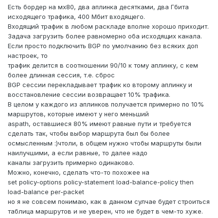
Есть бордер на мх80, два аплинка десятками, два Гбита
исходящего трафика, 400 Мбит входящего.
Входящий трафик в любом раскладе вполне хорошо приходит.
Задача загрузить более равномерно оба исходящих канала.
Если просто подключить BGP по умолчанию без всяких доп
настроек, то
трафик делится в соотношении 90/10 к тому аплинку, с кем
более длинная сессия, т.е. сброс
BGP сессии перекладывает трафик ко второму аплинку и
восстановление сессии возвращает 10% трафика.
В целом у каждого из аплинков получается примерно по 10%
маршрутов, которые имеют у него меньший
aspath, оставшиеся 80% имеют равные пути и требуется
сделать так, чтобы выбор маршрута был бы более
осмысленным :)чтоли, в общем нужно чтобы маршруты были
наилучшими, а если равные, то далее надо
каналы загрузить примерно одинаково.
Можно, конечно, сделать что-то похожее на
set policy-options policy-statement load-balance-policy then
load-balance per-packet
но я не совсем понимаю, как в данном сулчае будет строиться
таблица маршрутов и не уверен, что не будет в чем-то хуже.