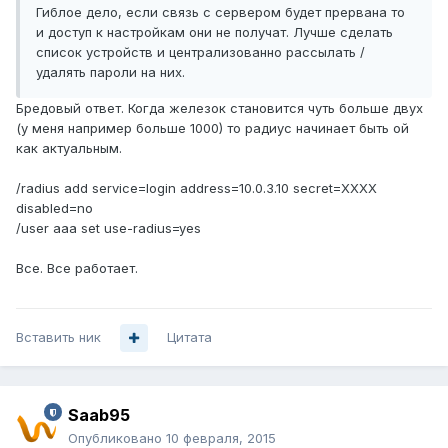
Гиблое дело, если связь с сервером будет прервана то
и доступ к настройкам они не получат. Лучше сделать
список устройств и централизованно рассылать /
удалять пароли на них.
Бредовый ответ. Когда железок становится чуть больше двух
(у меня например больше 1000) то радиус начинает быть ой
как актуальным.
/radius add service=login address=10.0.3.10 secret=ХХХХ
disabled=no
/user aaa set use-radius=yes
Все. Все работает.
Вставить ник
Цитата
Saab95
Опубликовано
10 февраля, 2015