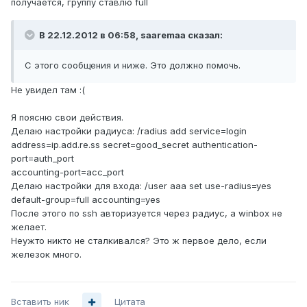
получается, группу ставлю full
В 22.12.2012 в 06:58, saaremaa сказал:
С этого сообщения и ниже. Это должно помочь.
Не увидел там :(
Я поясню свои действия.
Делаю настройки радиуса: /radius add service=login
address=ip.add.re.ss secret=good_secret authentication-
port=auth_port
accounting-port=acc_port
Делаю настройки для входа: /user aaa set use-radius=yes
default-group=full accounting=yes
После этого по ssh авторизуется через радиус, а winbox не
желает.
Неужто никто не сталкивался? Это ж первое дело, если
железок много.
Вставить ник
Цитата