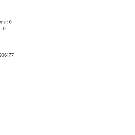
ons : 0
 : 0
2936177