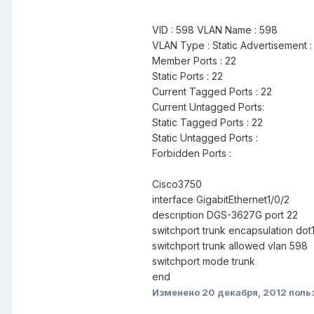
VID : 598 VLAN Name : 598
VLAN Type : Static Advertisement :
Member Ports : 22
Static Ports : 22
Current Tagged Ports : 22
Current Untagged Ports:
Static Tagged Ports : 22
Static Untagged Ports :
Forbidden Ports :
Cisco3750
interface GigabitEthernet1/0/2
description DGS-3627G port 22
switchport trunk encapsulation dot
switchport trunk allowed vlan 598
switchport mode trunk
end
Изменено
20 декабря, 2012
польз