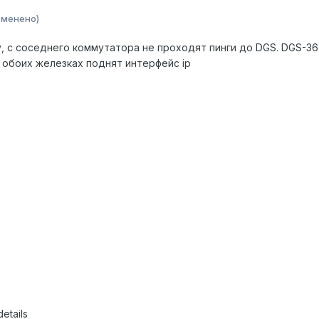
зменено)
, с соседнего коммутатора не проходят пинги до DGS. DGS-3627G
а обоих железках поднят интерфейс ip
etails