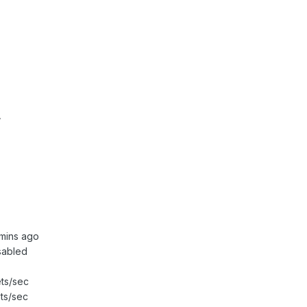
A
 mins ago
sabled
ets/sec
ets/sec