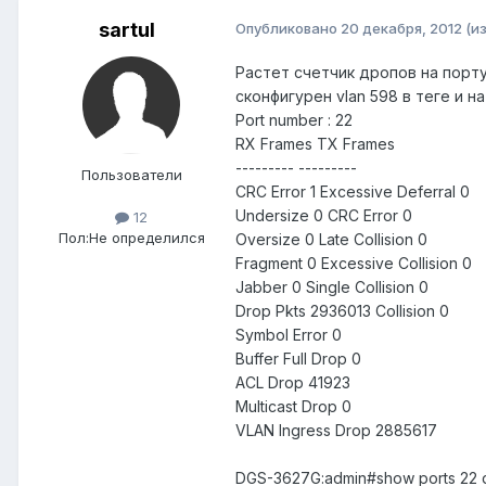
sartul
Опубликовано
20 декабря, 2012
(и
Растет счетчик дропов на порту
сконфигурен vlan 598 в теге и н
Port number : 22
RX Frames TX Frames
--------- ---------
Пользователи
CRC Error 1 Excessive Deferral 0
Undersize 0 CRC Error 0
12
Пол:
Не определился
Oversize 0 Late Collision 0
Fragment 0 Excessive Collision 0
Jabber 0 Single Collision 0
Drop Pkts 2936013 Collision 0
Symbol Error 0
Buffer Full Drop 0
ACL Drop 41923
Multicast Drop 0
VLAN Ingress Drop 2885617
DGS-3627G:admin#show ports 22 d