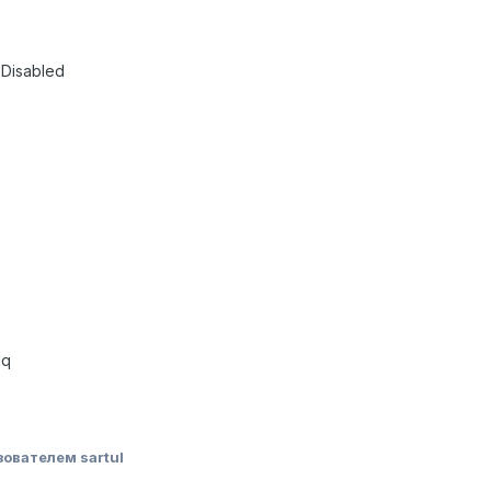
 Disabled
1q
ователем sartul