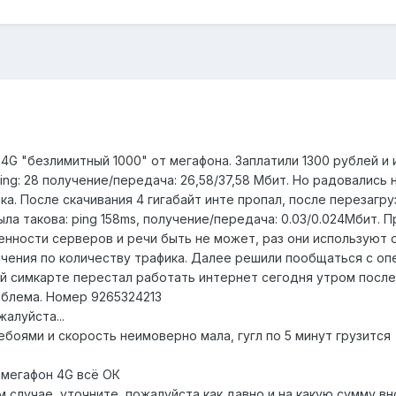
 4G "безлимитный 1000" от мегафона. Заплатили 1300 рублей и
ping: 28 получение/передача: 26,58/37,58 Мбит. Но радовались
а. После скачивания 4 гигабайт инте пропал, после перезагр
ла такова: ping 158ms, получение/передача: 0.03/0.024Мбит. 
женности серверов и речи быть не может, раз они используют
ичения по количеству трафика. Далее решили пообщаться с оп
ей симкарте перестал работать интернет сегодня утром после
облема. Номер 9265324213
алуйста...
ребоями и скорость неимоверно мала, гугл по 5 минут грузится
 мегафон 4G всё ОК
м случае, уточните, пожалуйста как давно и на какую сумму в