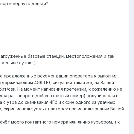
овор и вернуть деньги?
 загруженные базовые станции, местоположения и так
 меньше суток :(
ыше предложенные рекомендации оператора я выполнил,
оддерживающим 4G(LTE), ситуация такая же, на Вашей
бит/сек. На момент написания претензии, к сожалению не
е для разговоров (мой контактный номер) получилось и в
 с утра до скачивания 4Гб и скрин одного из удачных
ла, скрин используемых настроек при использовании Вашей
чёт моего контактного номера или лично курьером, т.к.