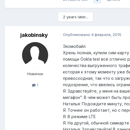
2 years later...
jakobinsky
Опубликовано
4 февраля, 2015
Экомобайл
Хрень полная, купили сим-карту
помощи Ookla test всё отлично 
количества выгруженного трафик
которая к этому моменту уже бы
Новичок
превосходная, так что о загру
подозрение, что ввелись огран
1
Я: Здравствуйте, у меня на ваш
мегафон". В чём может быть пр
Наталья: Подождите минуту, пож
Я: Точнее он работает, но с пе
Я: В режиме LTE
Я: На другой, обычной симкарте
Наталья: Здравствуйте! В данно