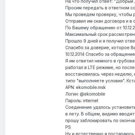
На что получил ответ: "Добрый 
Просим передать в ответном со
Мы проведем проверку, чтобы р
Отправил им скан договора и в о
По Вашему обращению от 10.12.2
Максимальный срок рассмотрени
Прошло 9 дней и я получил отве
Спасибо за доверие, которое В
10.12.2014 Спасибо за обращен
Я им ответил немного в грубова
работал в LTE режиме, но после 
восстановилась через неделю, к
типо "выполняете условия". Кст
APN: ekomobile.msk
Логин: @ekomobile
Пароль: internet
Соединение удалось установить,
в лету. В общем, видимо вводят
прошу заблокировать по окончан
PS
Ну и естественно я постараюсь