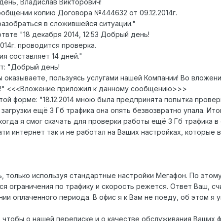
день, Владислав Викторович!
общении копию Договора №444632 от 09.12.2014г.
азобраться в сложившейся ситуации."
твте "18 декабря 2014, 12:53 Добрый день!
014г. проводится проверка.
я составляет 14 дней."
т: "Добрый день!
ы оказываете, пользуясь услугами нашей Компании! Во вложени
ие!" <<<Вложение приложил к данному сообщению>>>
той форме: "18.12.2014 мною была предпринята попытка прове
загрузки ещё 3 Гб трафика она опять безвозвратно упала. Итог
огда я смог скачать для проверки работы ещё 3 Гб трафика в 
ати интернет так и не работал на Ваших настройках, которые
 только используя стандартные настройки Мегафон. По этому 
ся ограничения по трафику и скорость режется. Ответ Ваш, сч
ии оплаченного периода. В офис я к Вам не поеду, об этом я
, чтобы о нашей переписке и о качестве обслуживания Ваших 