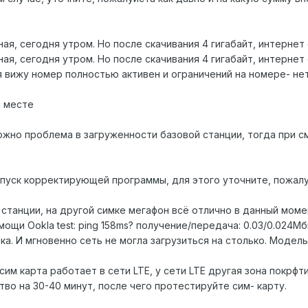
ная, сегодня утром. Но после скачивания 4 гигабайт, интерне
ная, сегодня утром. Но после скачивания 4 гигабайт, интерне
 я вижу номер полностью активен и ограничений на номере- н
м месте
можно проблема в загруженности базовой станции, тогда при
апуск корректирующей программы, для этого уточните, пожал
 станции, на другой симке мегафон всё отлично в данный момен
ощи Ookla test: ping 158ms? получение/передача: 0.03/0.024Мб
. И мгновенно сеть не могла загрузиться на столько. Модель у
 сим карта работает в сети LTE, у сети LTE другая зона покрф
во на 30-40 минут, после чего протестируйте сим- карту.