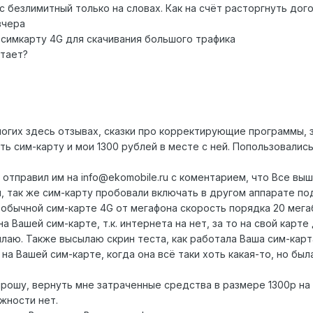
ас безлимитный только на словах. Как на счёт расторгнуть дог
вчера
л симкарту 4G для скачивания большого трафика
итает?
многих здесь отзывах, сказки про корректирующие программы,
ь сим-карту и мои 1300 рублей в месте с ней. Попользовались
 отправил им на info@ekomobile.ru с коментарием, что Все в
й, так же сим-карту пробовали включать в другом аппарате п
 обычной сим-карте 4G от мегафона скорость порядка 20 мега
а Вашей сим-карте, т.к. интернета на нет, за то на свой карт
аю. Также высылаю скрин теста, как работала Ваша сим-карта
на Вашей сим-карте, когда она всё таки хоть какая-то, но бы
рошу, вернуть мне затраченные средства в размере 1300р на с
жности нет.