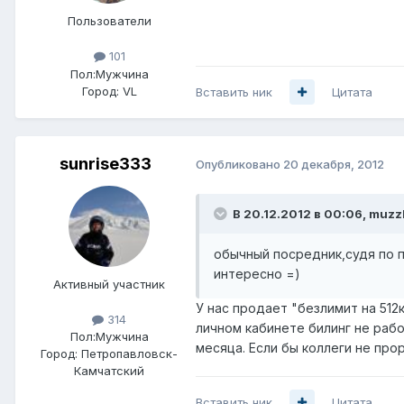
Пользователи
101
Пол:
Мужчина
Город:
VL
Вставить ник
Цитата
sunrise333
Опубликовано
20 декабря, 2012
В 20.12.2012 в 00:06, muzz
обычный посредник,судя по п
интересно =)
Активный участник
У нас продает "безлимит на 512
314
личном кабинете билинг не раб
Пол:
Мужчина
месяца. Если бы коллеги не про
Город:
Петропавловск-
Камчатский
Вставить ник
Цитата