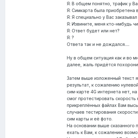
Я: В общем понятно, трафик у В
Я: Симкарта была приобретена 
Я: Я специально у Вас заказыва
Я: Извините, меня кто-нмбудь ч
Я: Ответ будет или нет?
Я: ?
Ответа так и не дождался.....
Ну в общем ситуация как и во 
далее, жаль придётся похоронит
Затем выше изложенный текст я
результат, к сожалению нулево
сим-карте 4G интернета нет, на
смог протестировать скорость н
прикреплённых файлах Вам высыл
случаев тестирования скорости 
сим карты и её фото.
На основании выше сказанного п
ехать к Вам, к сожалению возмо