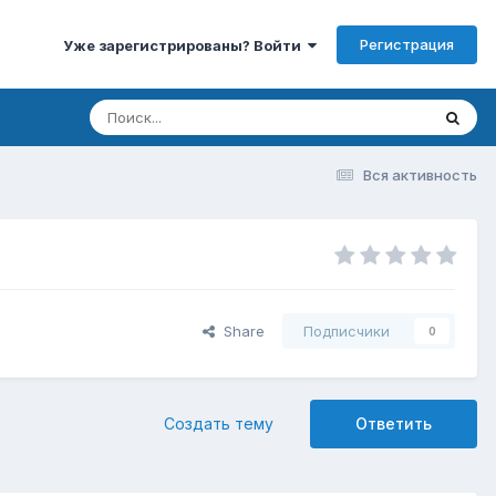
Регистрация
Уже зарегистрированы? Войти
Вся активность
Share
Подписчики
0
Создать тему
Ответить