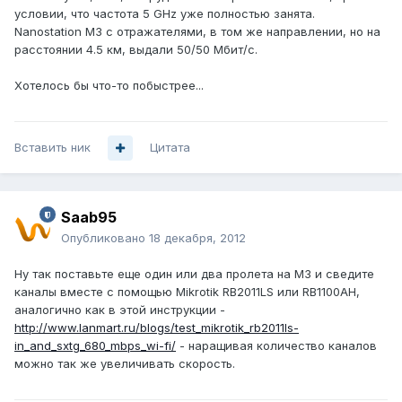
условии, что частота 5 GHz уже полностью занята.
Nanostation M3 с отражателями, в том же направлении, но на
расстоянии 4.5 км, выдали 50/50 Мбит/с.
Хотелось бы что-то побыстрее...
Вставить ник
Цитата
Saab95
Опубликовано
18 декабря, 2012
Ну так поставьте еще один или два пролета на M3 и сведите
каналы вместе с помощью Mikrotik RB2011LS или RB1100AH,
аналогично как в этой инструкции -
http://www.lanmart.ru/blogs/test_mikrotik_rb2011ls-
in_and_sxtg_680_mbps_wi-fi/
- наращивая количество каналов
можно так же увеличивать скорость.