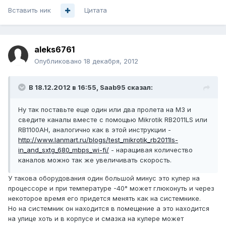
Вставить ник
Цитата
aleks6761
Опубликовано
18 декабря, 2012
В 18.12.2012 в 16:55, Saab95 сказал:
Ну так поставьте еще один или два пролета на M3 и
сведите каналы вместе с помощью Mikrotik RB2011LS или
RB1100AH, аналогично как в этой инструкции -
http://www.lanmart.ru/blogs/test_mikrotik_rb2011ls-
in_and_sxtg_680_mbps_wi-fi/
- наращивая количество
каналов можно так же увеличивать скорость.
У такова оборудования один большой минус это кулер на
процессоре и при температуре -40° может глюконуть и через
некоторое время его придется менять как на системнике.
Но на системник он находится в помещение а это находится
на улице хоть и в корпусе и смазка на кулере может