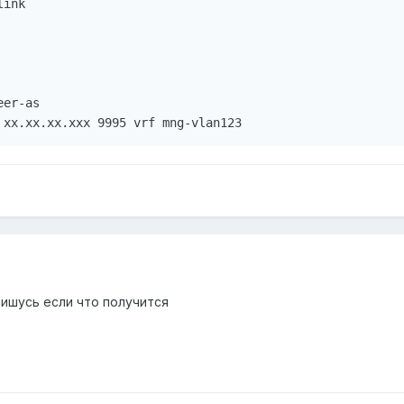
ink

er-as

пишусь если что получится