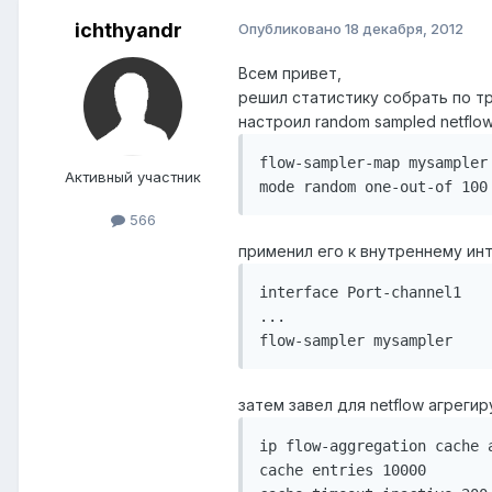
ichthyandr
Опубликовано
18 декабря, 2012
Всем привет,
решил статистику собрать по тр
настроил random sampled netflow
flow-sampler-map mysampler

Активный участник
566
применил его к внутреннему ин
interface Port-channel1

...

затем завел для netflow агреги
ip flow-aggregation cache a
cache entries 10000
