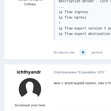
description Border - Core l
Сибирь
...

ip flow ingress

ip flow egress

!

ip flow-export version 5 pe
Вставить ник
Цитата
ichthyandr
Опубликовано
19 декабря, 2012
мне с агрегацией нужно, лан от
Активный участник