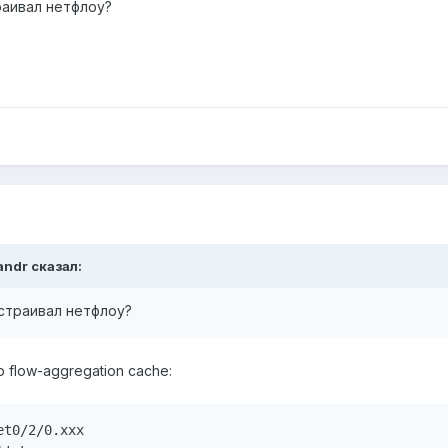
раивал нетфлоу?
yandr сказал:
астраивал нетфлоу?
 flow-aggregation cache:
t0/2/0.xxx
