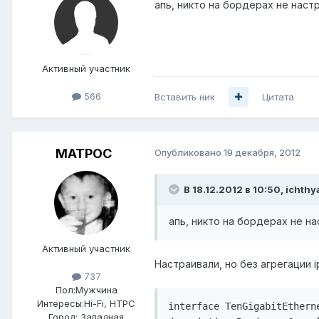
апь, никто на бордерах не наст
Активный участник
566
Вставить ник
Цитата
MATPOC
Опубликовано
19 декабря, 2012
В 18.12.2012 в 10:50, ichth
апь, никто на бордерах не н
Активный участник
Настраивали, но без агрегации ip
737
Пол:
Мужчина
Интересы:
Hi-Fi, HTPC
interface TenGigabitEtherne
Город:
Западная