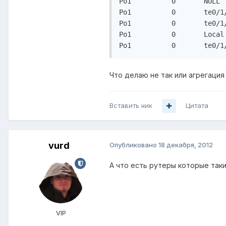
Po1          0       NULL 
Po1          0       te0/1
Po1          0       te0/1
Po1          0       Local
Что делаю не так или агрегация
Вставить ник
Цитата
vurd
Опубликовано
18 декабря, 2012
А что есть рутеры которые таки
VIP