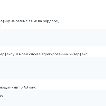
афику на разные as-ки на бордере,
:
терфейсу, в моем случае агрегированный интерфейс:
рующий кэш по AS-кам:
s
