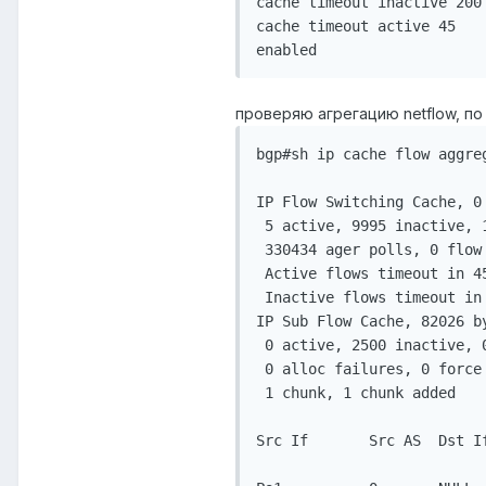
cache timeout inactive 200

cache timeout active 45

проверяю агрегацию netflow, по 
bgp#sh ip cache flow aggreg
IP Flow Switching Cache, 0 
 5 active, 9995 inactive, 1
 330434 ager polls, 0 flow 
 Active flows timeout in 45
 Inactive flows timeout in 
IP Sub Flow Cache, 82026 by
 0 active, 2500 inactive, 0
 0 alloc failures, 0 force 
 1 chunk, 1 chunk added

Src If       Src AS  Dst I