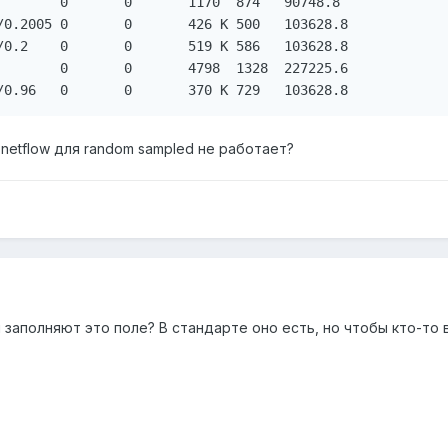
        0       0       1170  874   90748.8

/0.2005 0       0       426 K 500   103628.8

/0.2    0       0       519 K 586   103628.8

        0       0       4798  1328  227225.6

 netflow для random sampled не работает?
 заполняют это поле? В стандарте оно есть, но чтобы кто-то в