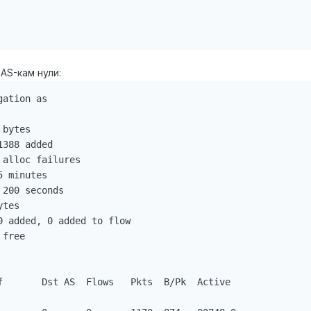
AS-кам нули:
ation as

bytes

388 added

alloc failures

 minutes

200 seconds

tes

 added, 0 added to flow

free

f       Dst AS  Flows   Pkts  B/Pk  Active
