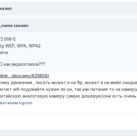
сказал:
0_name сказал:
2.0IW-E
b/g WEP, WPA, WPA2
мяти
 как видеоглазок???
tilink....deocams/629856/
атчику движения , писать может и на ftp, может и на мейл скиды
чет wifi подумайте нужен ли он, так как питание то на камеру 
 китайскую аналоговую камеру самую дешевую(они есть очень 
вателем vgrish