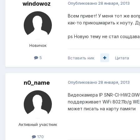
windowoz
Опубликовано
28 января, 2013
Всем привет! У меня тот же вопр
как-то прикошмарить к ноуту. 
ps Новую тему не стал сощдават
Новичок
5
Вставить ник
Цитата
n0_name
Опубликовано
28 января, 2013
Видеокамера IP SNR-CI-HW2.0IW
поддерживает WiFi 802.11b/g W
может писать на карту памяти
Активный участник
170