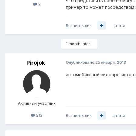
Что представить себе не могу 
2
пример то может посредством 
Вставить ник
Цитата
1 month later...
Pirojok
Опубликовано
25 января, 2013
автомобильный видеорегистратор
Активный участник
212
Вставить ник
Цитата