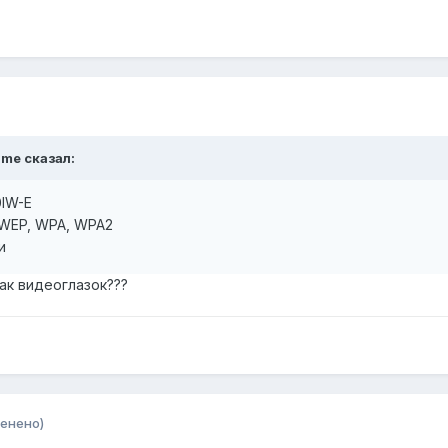
ame сказал:
0IW-E
 WEP, WPA, WPA2
и
ак видеоглазок???
енено)