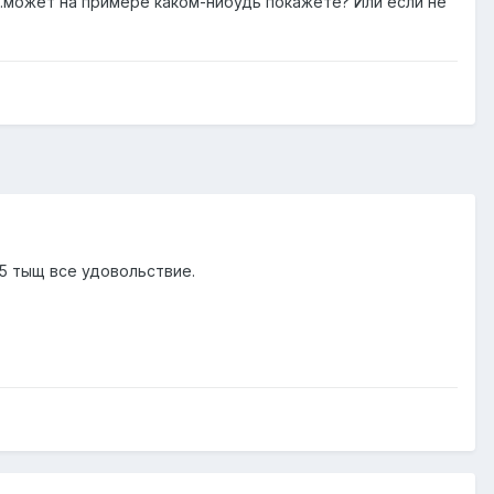
..может на примере каком-нибудь покажете? Или если не
 5 тыщ все удовольствие.