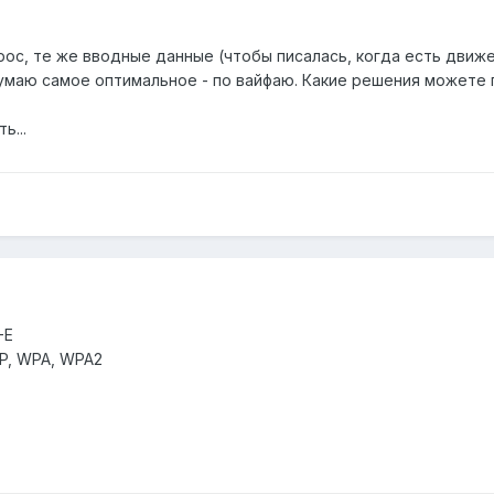
ос, те же вводные данные (чтобы писалась, когда есть движени
Думаю самое оптимальное - по вайфаю. Какие решения можете
ь...
-E
EP, WPA, WPA2