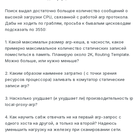
Поиск выдал достаточно больщое количество сообщений о
высокой загрузки CPU, связанной с работой arp протокола.
Дабы не ходить по граблям, просьба к бывалым цисководам
подсказать по 3550:
1. Какой максимальн размер arp-кеша, в часности, какое
примерно максимальное количество статических записей
поместиться в память. Планирую около 2K, Routing Template.
Можно больше, или нужно меньше?
2. Каким образом наименее затратно ( с точки зрения
ресурсов процессора) заливать в комутатор статические
записи arp?
3. Насколько ухудшает (и ухудшает ли) производительность ip
local-proxy-arp?
4. Как научить сабж отвечать не на первый arp-запрос с
одного хоста на другой, а только на второй? Надеюсь
уменьшить нагрузку на железку при сканировании сети.