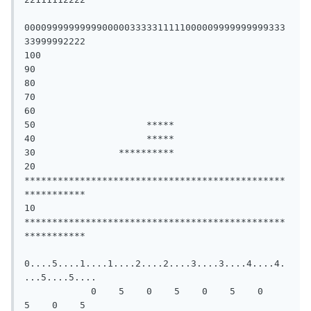
00009999999999000003333311111000009999999999333
33999992222

100

90

80

70

60

50                    *****

40                    *****

30               **********

20 
***********************************************
***********

10 
***********************************************
***********

0....5....1....1....2....2....3....3....4....4.
...5....5....

            0    5    0    5    0    5    0    
5    0    5
