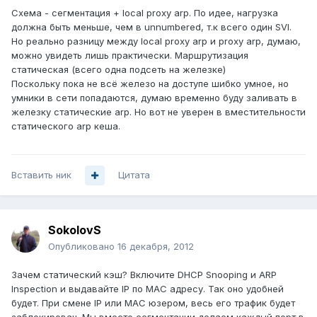
Схема - сегментация + local proxy arp. По идее, нагрузка
должна быть меньше, чем в unnumbered, т.к всего один SVI.
Но реально разницу между local proxy arp и proxy arp, думаю,
можно увидеть лишь практически. Маршрутизация
статическая (всего одна подсеть на железке)
Поскольку пока не всё железо на доступе шибко умное, но
умники в сети попадаются, думаю временно буду заливать в
железку статические arp. Но вот не уверен в вместительности
статического arp кеша.
Вставить ник
Цитата
SokolovS
Опубликовано
16 декабря, 2012
Зачем статический кэш? Включите DHCP Snooping и ARP
Inspection и выдавайте IP по MAC адресу. Так оно удобней
будет. При смене IP или MAC юзером, весь его трафик будет