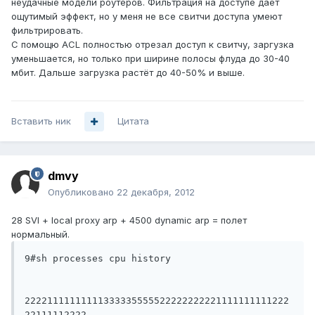
неудачные модели роутеров. Фильтрация на доступе даёт
ощутимый эффект, но у меня не все свитчи доступа умеют
фильтрировать.
С помощю ACL полностью отрезал доступ к свитчу, заргузка
уменьшается, но только при ширине полосы флуда до 30-40
мбит. Дальше загрузка растёт до 40-50% и выше.
Вставить ник
Цитата
dmvy
Опубликовано
22 декабря, 2012
28 SVI + local proxy arp + 4500 dynamic arp = полет
нормальный.
9#sh processes cpu history

22221111111111333335555522222222221111111111222
22111112222
