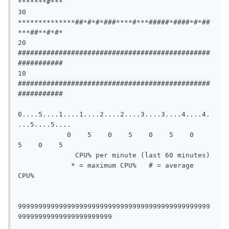
*******#***

30 
**************##*#*#*###****#***#####*####*#*##
***##**#*#*

20 
###############################################
###########

10 
###############################################
###########

0....5....1....1....2....2....3....3....4....4.
...5....5....

            0    5    0    5    0    5    0    
5    0    5

              CPU% per minute (last 60 minutes)

             * = maximum CPU%   # = average 
CPU%

99999999999999999999999999999999999999999999999
99999999999999999999999
