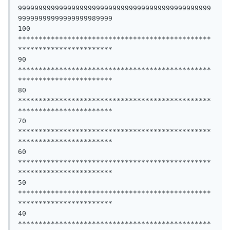
99999999999999999999999999999999999999999999999
99999999999999999989999

100 
***********************************************
***********************

90 
***********************************************
***********************

80 
***********************************************
***********************

70 
***********************************************
***********************

60 
***********************************************
***********************

50 
***********************************************
***********************

40 
***********************************************