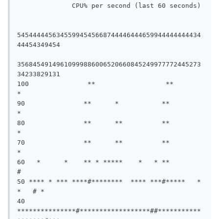
              CPU% per second (last 60 seconds)

54544444563455994545668744446444659944444444434
44454349454

35684549149610999886006520660845249977772445273
34233829131

100               **                  **                  
*

90               **      *           **                  
*

80               **      **          **                  
*

70               **      **          **                  
*

60   *      *    ** * *****    *   * **                  
#

50 **** * *** ****#********  **** ***#*****   *      
*   # *

40 
***************#******************##***********