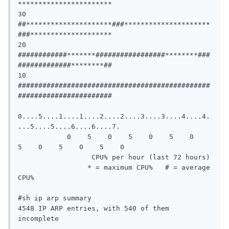
***********************

30 
##*********************###*********************
###********************

20 
############*******#################********###
#############********##

10 
###############################################
#######################

0....5....1....1....2....2....3....3....4....4.
...5....5....6....6....7.

            0    5    0    5    0    5    0    
5    0    5    0    5    0

                  CPU% per hour (last 72 hours)

                 * = maximum CPU%   # = average 
CPU%

#sh ip arp summary

4548 IP ARP entries, with 540 of them 
incomplete
