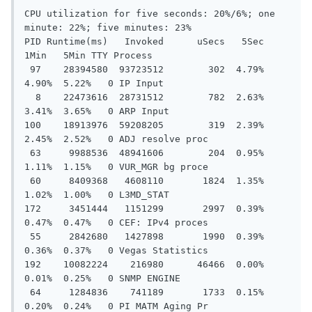
CPU utilization for five seconds: 20%/6%; one 
minute: 22%; five minutes: 23%

PID Runtime(ms)   Invoked      uSecs   5Sec   
1Min   5Min TTY Process

 97    28394580  93723512        302  4.79%  
4.90%  5.22%   0 IP Input

  8    22473616  28731512        782  2.63%  
3.41%  3.65%   0 ARP Input

100    18913976  59208205        319  2.39%  
2.45%  2.52%   0 ADJ resolve proc

 63     9988536  48941606        204  0.95%  
1.11%  1.15%   0 VUR_MGR bg proce

 60     8409368   4608110       1824  1.35%  
1.02%  1.00%   0 L3MD_STAT

172     3451444   1151299       2997  0.39%  
0.47%  0.47%   0 CEF: IPv4 proces

 55     2842680   1427898       1990  0.39%  
0.36%  0.37%   0 Vegas Statistics

192    10082224    216980      46466  0.00%  
0.01%  0.25%   0 SNMP ENGINE

 64     1284836    741189       1733  0.15%  
0.20%  0.24%   0 PI MATM Aging Pr