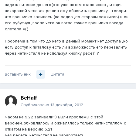
падать питание до него(это уже потом стало ясно) , и один
нехороший человек решил ему обновить прошивку - говорит
что прошивка залилась (по радио ,со стороны хомячков) и он
его рубутнул ,после чего он погас точнее прошивка походу
слетела =((
Проблема в том что до него в данный момент нет доступа ,но
есть доступ к питалову есть ли возможность его перезалить
через нетинсталл не используя кнопку ресет) ?
Вставить ник
Цитата
BeHalf
Опубликовано
13 декабря, 2012
Часом не 5.22 заливали?) Были проблемы с этой
версией..обновлялось и оживлялось только нетинсталлом с
откатом на версию 5.21
Без ресета, нетинсталл не заработает)