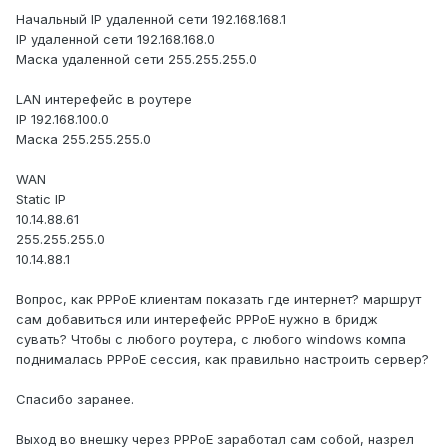
Начальный IP удаленной сети 192.168.168.1
IP удаленной сети 192.168.168.0
Маска удаленной сети 255.255.255.0
LAN интерефейс в роутере
IP 192.168.100.0
Маска 255.255.255.0
WAN
Static IP
10.14.88.61
255.255.255.0
10.14.88.1
Вопрос, как PPPoE клиентам показать где интернет? маршрут
сам добавиться или интерефейс PPPoE нужно в бридж
сувать? Чтобы с любого роутера, с любого windows компа
поднималась PPPoE сессия, как правильно настроить сервер?
Спасибо заранее.
Выход во внешку через PPPoE заработал сам собой, назрел