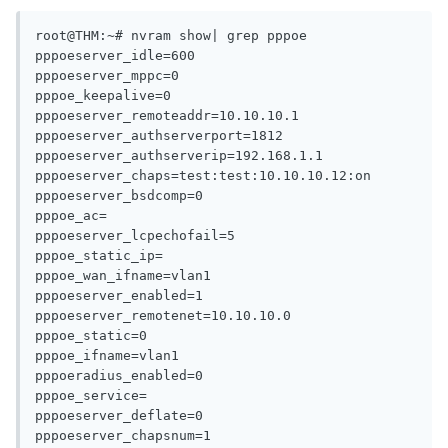
root@THM:~# nvram show| grep pppoe

pppoeserver_idle=600

pppoeserver_mppc=0

pppoe_keepalive=0

pppoeserver_remoteaddr=10.10.10.1

pppoeserver_authserverport=1812

pppoeserver_authserverip=192.168.1.1

pppoeserver_chaps=test:test:10.10.10.12:on

pppoeserver_bsdcomp=0

pppoe_ac=

pppoeserver_lcpechofail=5

pppoe_static_ip=

pppoe_wan_ifname=vlan1

pppoeserver_enabled=1

pppoeserver_remotenet=10.10.10.0

pppoe_static=0

pppoe_ifname=vlan1

pppoeradius_enabled=0

pppoe_service=

pppoeserver_deflate=0

pppoeserver_chapsnum=1
