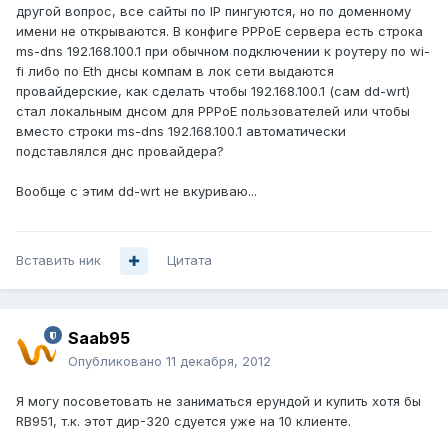
другой вопрос, все сайты по IP пингуются, но по доменному
имени не открываются. В конфиге PPPoE сервера есть строка
ms-dns 192.168.100.1 при обычном подключении к роутеру по wi-
fi либо по Eth днсы компам в лок сети выдаются
провайдерские, как сделать чтобы 192.168.100.1 (сам dd-wrt)
стал локальным днсом для PPPoE пользователей или чтобы
вместо строки ms-dns 192.168.100.1 автоматически
подставлялся днс провайдера?
Вообще с этим dd-wrt не вкуриваю...
Вставить ник
Цитата
Saab95
Опубликовано
11 декабря, 2012
Я могу посоветовать не заниматься ерундой и купить хотя бы
RB951, т.к. этот дир-320 сдуется уже на 10 клиенте.