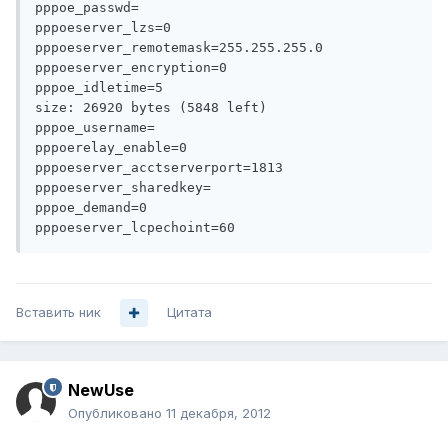
pppoe_passwd=

pppoeserver_lzs=0

pppoeserver_remotemask=255.255.255.0

pppoeserver_encryption=0

pppoe_idletime=5

size: 26920 bytes (5848 left)

pppoe_username=

pppoerelay_enable=0

pppoeserver_acctserverport=1813

pppoeserver_sharedkey=

pppoe_demand=0

Вставить ник
Цитата
NewUse
Опубликовано
11 декабря, 2012