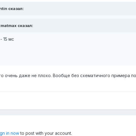
ntin сказал:
izmatmax сказал:
- 15 мс
это очень даже не плохо. Вообще без схематичного примера п
ign in now
to post with your account.