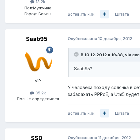
13.2k
Пол:
Мужчина
Город:
Бавлы
Вставить ник
Цитата
Saab95
Опубликовано
10 декабря, 2012
В 10.12.2012 в 19:38, vIv ска
Saab95?
VIP
У человека походу солянка в се
35.2k
забабахать PPPoE, а Utm5 будет
Пол:
Не определился
Вставить ник
Цитата
SSD
Опубликовано
11 декабря, 2012