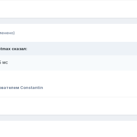
менено)
atmax сказал:
5 мс
ователем Constantin