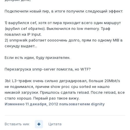
Подключили новый пир, в итоге получили следующий эффект:
1) вырубился cef, хотя от пира приходит всего один маршрут
(врубил cef обратно). Выключился по low memory. Траф
повалил на IP Input.
2) snmpwalk работает ооооочень долго, прям по одному MIB в
секунду выдает...
Если есть идеи, буду признателен.
Перезагрузка snmp-server помогла, но WTF?
ЗЫ: L3-трафик очень сильно деградировал, больше 20Mbit/s
не поднимался, причем show proc cpu sorted не нашло
никакой загрузки. Пришлось сделать reload. После reload, все
стало хорошо. Первый раз такое вижу.
Изменено
11 декабря, 2012
пользователем dignity
Вставить ник
Цитата