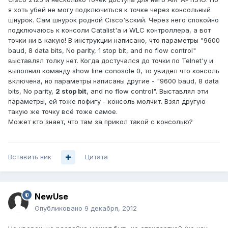
я хоть убей не могу подключиться к точке через консольный
шнурок. Сам шнурок родной Cisco'вский. Через него спокойно
подключаюсь к консоли Catalist'а и WLC контроллера, а вот
точки ни в какую! В инструкции написано, что параметры "9600
baud, 8 data bits, No parity, 1 stop bit, and no flow control"
выставлял толку нет. Когда достучался до точки по Telnet'у и
выполнил команду show line conosole 0, то увидел что консоль
включена, но параметры написаны другие - "9600 baud, 8 data
bits, No parity,
2 stop bit
, and no flow control". Выставлял эти
параметры, ей тоже пофигу - консоль молчит. Взял другую
такую же точку всё тоже самое.
Может кто знает, что там за прикол такой с консолью?
Вставить ник
Цитата
NewUse
Опубликовано
9 декабря, 2012