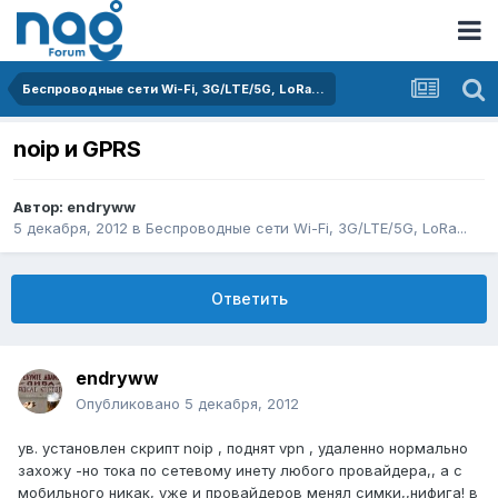
Беспроводные сети Wi-Fi, 3G/LTE/5G, LoRa...
noip и GPRS
Автор:
endryww
5 декабря, 2012
в
Беспроводные сети Wi-Fi, 3G/LTE/5G, LoRa...
Ответить
endryww
Опубликовано
5 декабря, 2012
ув. установлен скрипт noip , поднят vpn , удаленно нормально
захожу -но тока по сетевому инету любого провайдера,, а с
мобильного никак, уже и провайдеров менял симки,,нифига! в