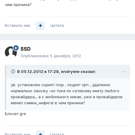
чем причина?
Вставить ник
Цитата
SSD
Опубликовано
5 декабря, 2012
В 05.12.2012 в 17:28, endryww сказал:
ув. установлен скрипт noip , поднят vpn , удаленно
нормально захожу -но тока по сетевому инету любого
провайдера,, а с мобильного никак, уже и провайдеров
менял симки,,нифига! в чем причина?
Блочат gre.
Вставить ник
Цитата