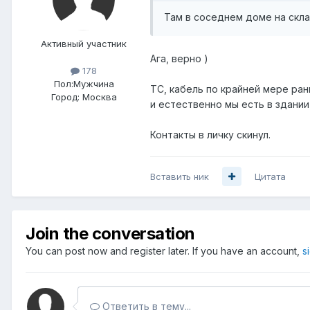
Там в соседнем доме на скл
Активный участник
Ага, верно )
178
Пол:
Мужчина
ТС, кабель по крайней мере рань
Город:
Москва
и естественно мы есть в здании 
Контакты в личку скинул.
Вставить ник
Цитата
Join the conversation
You can post now and register later. If you have an account,
s
Ответить в тему...