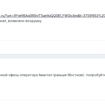
dex.ru/?um=9Ywh16Aq0R9vlTSam1qQQ0B1_FWGIcAm&ll=37.591653%
нал, возможно воздушку.
чной офисы оператора Авантел (раньше Мостком)- попробуйте