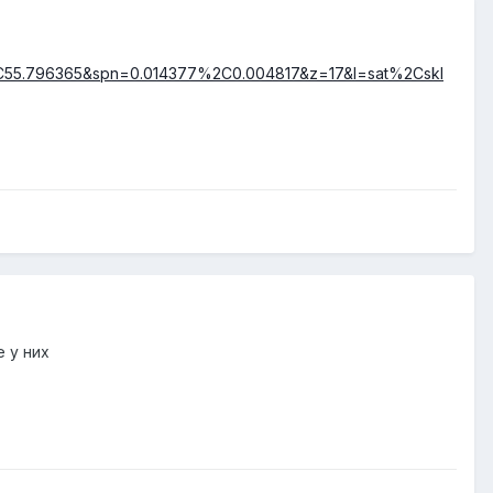
2C55.796365&spn=0.014377%2C0.004817&z=17&l=sat%2Cskl
 у них