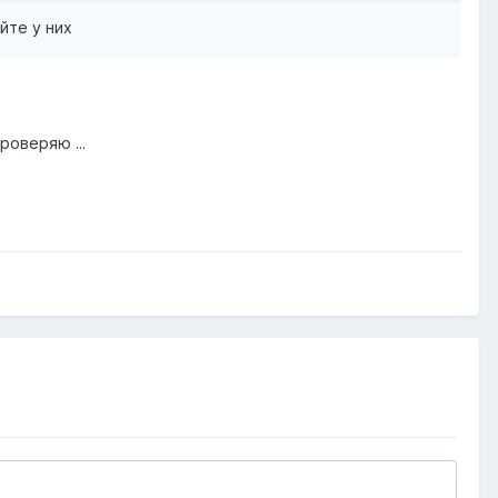
йте у них
роверяю ...