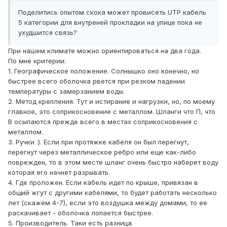
Поделитись опытом скока может провисеть UTP кабель
5 категории для внутреней прокладки на улице пока не
ухудшится связь?
При нашем климате можно ориентироваться на два года.
По мне критерии:
1. Географическое положение. Солнышко оно конечно, но
быстрее всего оболочка рвется при резком падении
температуры с замерзанием воды.
2. Метод крепления. Тут и истирание и нагрузки, но, по моему
главное, это соприкосновение с металлом. Шланги что П, что
В осыпаются прежде всего в местах соприкосновения с
металлом.
3. Ручки :). Если при протяжке кабеля он был перегнут,
перегнут через металлическое ребро или еще как-либо
поврежден, то в этом месте шланг очень быстро наберет воду
которая его начнет разрывать.
4. Где проложен. Если кабель идет по крыше, привязан в
общий жгут с другими кабелями, то будет работать несколько
лет (скажем 4-7), если это воздушка между домами, то ее
раскачивает - оболочка лопается быстрее.
5. Производитель. Таки есть разница.