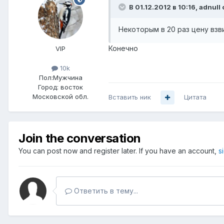
В 01.12.2012 в 10:16, adnull
Некоторым в 20 раз цену взв
Конечно
VIP
10k
Пол:
Мужчина
Город:
восток
Московской обл.
Вставить ник
Цитата
Join the conversation
You can post now and register later. If you have an account,
s
Ответить в тему...