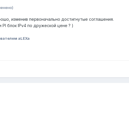
менено)
орошо, изменив первоначально достигнутые соглашения.
и PI блок IPv4 по дружеской цене ? )
вателем aLEXa