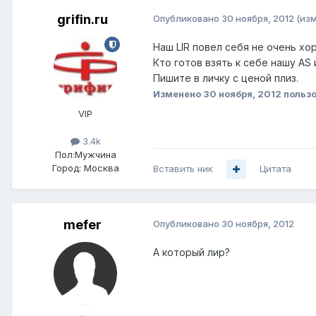
grifin.ru
Опубликовано
30 ноября, 2012
(из
Наш LIR повел себя не очень х
Кто готов взять к себе нашу AS 
Пишите в личку с ценой плиз.
Изменено
30 ноября, 2012
пользо
VIP
3.4k
Пол:
Мужчина
Город:
Москва
Вставить ник
Цитата
mefer
Опубликовано
30 ноября, 2012
А который лир?