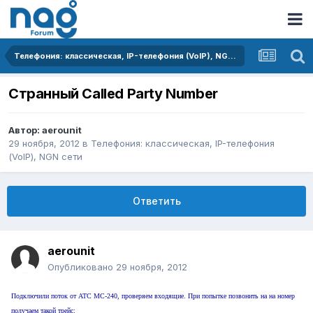
Телефония: классическая, IP-телефония (VoIP), NGN сети
Странный Called Party Number
Автор:
aerounit
29 ноября, 2012
в
Телефония: классическая, IP-телефония
(VoIP), NGN сети
Ответить
aerounit
Опубликовано
29 ноября, 2012
Подключили поток от АТС МС-240, проверяем входящие. При попытке позвонить на на номер
получаем такой трейс: