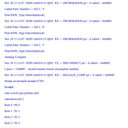
Nov 29 11:13:07: ISDN Se0/0/0:15 Q931: RX <- INFORMATION pd = 8 callref = 0x000D
Called Party Number i = 0xC1, '3'
Plan:ISDN, Type:Subscriber(local)
Nov 29 11:13:07: ISDN Se0/0/0:15 Q931: RX <- INFORMATION pd = 8 callref = 0x000D
Called Party Number i = 0xC1, '0'
Plan:ISDN, Type:Subscriber(local)
Nov 29 11:13:07: ISDN Se0/0/0:15 Q931: RX <- INFORMATION pd = 8 callref = 0x000D
Called Party Number i = 0xC1, '1'
Plan:ISDN, Type:Subscriber(local)
Sending Complete
Nov 29 11:13:07: ISDN Se0/0/0:15 Q931: TX -> DISCONNECT pd = 8 callref = 0x800D
Cause i = 0x809C - Invalid number format (incomplete number)
Nov 29 11:13:07: ISDN Se0/0/0:15 Q931: RX <- RELEASE_COMP pd = 8 callref = 0x000D
Номер на который звоним 67301.
Конфиг:
isdn switch-type primary-net5
translation-rule 1
Rule 0 ^90 0
Rule 1 ^91 1
Rule 2 ^92 2
Rule 3 ^93 3