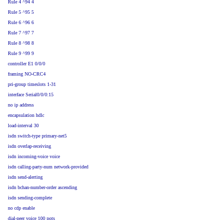
Rule 4 ^94 4
Rule 5 ^95 5
Rule 6 ^96 6
Rule 7 ^97 7
Rule 8 ^98 8
Rule 9 ^99 9
controller E1 0/0/0
framing NO-CRC4
pri-group timeslots 1-31
interface Serial0/0/0:15
no ip address
encapsulation hdlc
load-interval 30
isdn switch-type primary-net5
isdn overlap-receiving
isdn incoming-voice voice
isdn calling-party-num network-provided
isdn send-alerting
isdn bchan-number-order ascending
isdn sending-complete
no cdp enable
dial-peer voice 100 pots