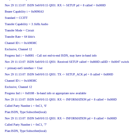
Nov 29 11:13:07: ISDN Se0/0/0:15 Q931: RX <- SETUP pd = 8 callref = 0x000D
Bearer Capability i = 0x9090A3
Standard = CCITT
Transfer Capability = 3.1kHz Audio
Transfer Mode = Circuit
Transfer Rate = 64 kbit/s
Channel ID i = 0xA9838C
Exclusive, Channel 12
Progress Ind i = 0x8081 - Call not end-to-end ISDN, may have in-band info
Nov 29 11:13:07: ISDN Se0/0/0:15 Q931: Received SETUP callref = 0x800D callID = 0x0047 switch
= primary-net5 interface = User
Nov 29 11:13:07: ISDN Se0/0/0:15 Q931: TX -> SETUP_ACK pd = 8 callref = 0x800D
Channel ID i = 0xA9838C
Exclusive, Channel 12
Progress Ind i = 0x8188 - In-band info or appropriate now available
Nov 29 11:13:07: ISDN Se0/0/0:15 Q931: RX <- INFORMATION pd = 8 callref = 0x000D
Called Party Number i = 0xC1, '6'
Plan:ISDN, Type:Subscriber(local)
Nov 29 11:13:07: ISDN Se0/0/0:15 Q931: RX <- INFORMATION pd = 8 callref = 0x000D
Called Party Number i = 0xC1, '7'
Plan:ISDN, Type:Subscriber(local)