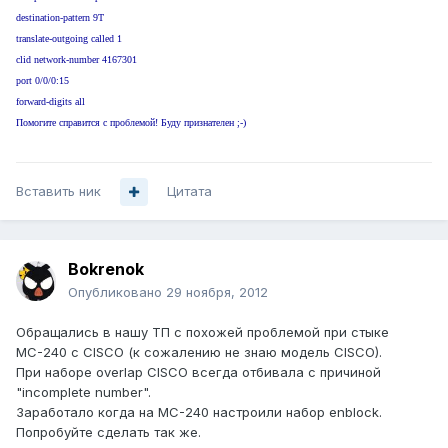
destination-pattern 9T
translate-outgoing called 1
clid network-number 4167301
port 0/0/0:15
forward-digits all
Помогите справится с проблемой! Буду признателен ;-)
Вставить ник
Цитата
Bokrenok
Опубликовано
29 ноября, 2012
Обращались в нашу ТП с похожей проблемой при стыке
МС-240 с CISCO (к сожалению не знаю модель CISCO).
При наборе overlap CISCO всегда отбивала с причиной
"incomplete number".
Заработало когда на МС-240 настроили набор enblock.
Попробуйте сделать так же.