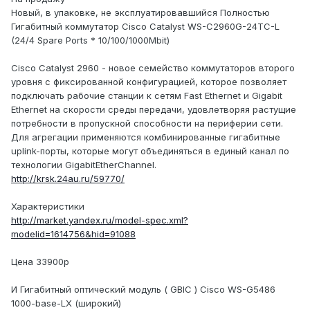
Новый, в упаковке, не эксплуатировавшийся Полностью
Гигабитный коммутатор Cisco Catalyst WS-C2960G-24TC-L
(24/4 Spare Ports * 10/100/1000Mbit)
Cisco Catalyst 2960 - новое семейство коммутаторов второго
уровня с фиксированной конфигурацией, которое позволяет
подключать рабочие станции к сетям Fast Ethernet и Gigabit
Ethernet на скорости среды передачи, удовлетворяя растущие
потребности в пропускной способности на периферии сети.
Для агрегации применяются комбинированные гигабитные
uplink-порты, которые могут объединяться в единый канал по
технологии GigabitEtherChannel.
http://krsk.24au.ru/59770/
Характеристики
http://market.yandex.ru/model-spec.xml?
modelid=1614756&hid=91088
Цена 33900р
И Гигабитный оптический модуль ( GBIC ) Cisco WS-G5486
1000-base-LX (широкий)