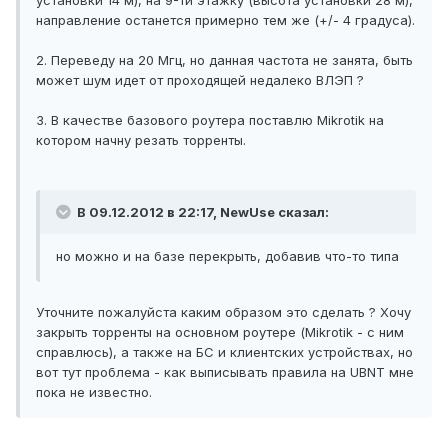
установки 14 м), на 9-ти этажку (высота установки 28 м),
направление останется примерно тем же (+/- 4 градуса).
2. Переведу на 20 Мгц, но данная частота не занята, быть
может шум идет от проходящей недалеко ВЛЭП ?
3. В качестве базового роутера поставлю Mikrotik на
котором начну резать торренты.
В 09.12.2012 в 22:17, NewUse сказал:
но можно и на базе перекрыть, добавив что-то типа
Уточните пожалуйста каким образом это сделать ? Хочу
закрыть торренты на основном роутере (Mikrotik - с ним
справлюсь), а также на БС и клиентских устройствах, но
вот тут проблема - как выписывать правила на UBNT мне
пока не известно.