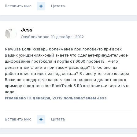
Вставить ник
Цитата
Jess
Опубликовано
10 декабря, 2012
NewUse
Если юзверь боле-менее при голове-то при всех
Ваших ухищрениях-оный знаете что сделает-принудительное
шифрование протокола и порты от 6000 пробьеть...-чего
делать птом станете при таком раскладе? Плюс иногда
работа клиента идет из под сети...а? В лине у того же юзвера
Ваши нестандартные каналы как на лалони-и делает он их к
примеру с под того же BackTrack 5 R3 как хочет...и вертит что
надо...
Изменено
10 декабря, 2012
пользователем Jess
Вставить ник
Цитата