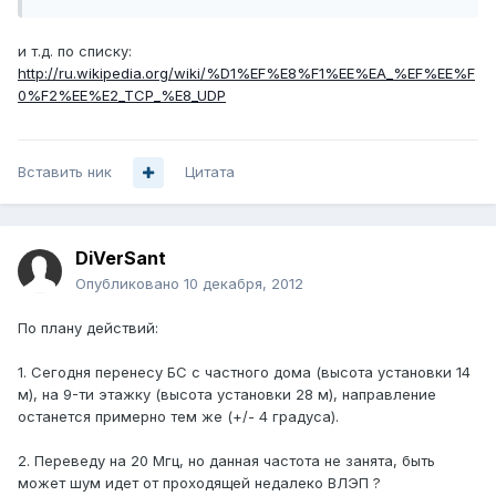
и т.д. по списку:
http://ru.wikipedia.org/wiki/%D1%EF%E8%F1%EE%EA_%EF%EE%F
0%F2%EE%E2_TCP_%E8_UDP
Вставить ник
Цитата
DiVerSant
Опубликовано
10 декабря, 2012
По плану действий:
1. Сегодня перенесу БС с частного дома (высота установки 14
м), на 9-ти этажку (высота установки 28 м), направление
останется примерно тем же (+/- 4 градуса).
2. Переведу на 20 Мгц, но данная частота не занята, быть
может шум идет от проходящей недалеко ВЛЭП ?