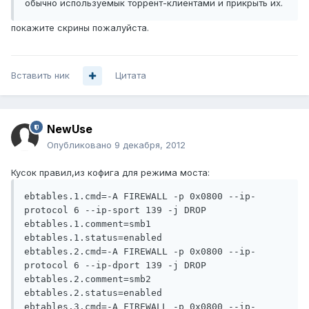
обычно используемык торрент-клиентами и прикрыть их.
покажите скрины пожалуйста.
Вставить ник
Цитата
NewUse
Опубликовано
9 декабря, 2012
Кусок правил,из кофига для режима моста:
ebtables.1.cmd=-A FIREWALL -p 0x0800 --ip-
protocol 6 --ip-sport 139 -j DROP

ebtables.1.comment=smb1

ebtables.1.status=enabled

ebtables.2.cmd=-A FIREWALL -p 0x0800 --ip-
protocol 6 --ip-dport 139 -j DROP

ebtables.2.comment=smb2

ebtables.2.status=enabled

ebtables.3.cmd=-A FIREWALL -p 0x0800 --ip-