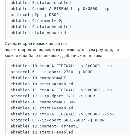
ebtables.8.status=enabled

ebtables.9.cmd=-A FIREWALL -p 0x0800 --ip-
protocol p2p -j DROP

ebtables.9.comment=p2p

ebtables.9.status=enabled

ebtables.status=enabled
Сделать срин возможности нет
порты торрентов перекрыты на вышестоящем роутере, но
можно и на базе перекрыть, добавив что-то типа:
ebtables.10.cmd=-A FIREWALL -p 0x0800 --ip-
protocol 6 --ip-dport 2710 -j DROP

ebtables.10.comment=XBT

ebtables.10.status=enabled

ebtables.11.cmd=-A FIREWALL -p 0x0800 --ip-
protocol 17 --ip-dport 2710 -j DROP

ebtables.11.comment=XBT UDP

ebtables.11.status=enabled

ebtables.12.cmd=-A FIREWALL -p 0x0800 --ip-
protocol 6 --ip-dport 6881-6887 -j DROP

ebtables.12.comment=Torrent1
