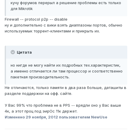
кучу форумов перерыл а решение проблемы есть только
для Mikrotik
Firewall -- protocol p2p -- disable
ну и дополнительно с вики взять диаппазоны портов, обычно
используемык торрент-клиентами и прикрыть их.
Цитата
но нигде не могу найти их подробных тех.характеристик,
а именно отличается ли там процессор и соответственно
пакетная производительность.
Не отличаются, только памяти в два раза больше, даташиты в
разделе поддержки на офф. сайте.
У Вас 99% что проблема не в PPS -- врядли оно у Вас выше
4к, а этот проц под эирОс 11к держет.
Изменено
29 ноября, 2012
пользователем NewUse