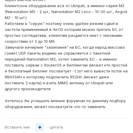
Клиентское оборудование все от Ubiquiti, а именно серия M2
(Nanostation M2 - 2 шт., Nanostation M2 Loco - 15-20 шт., Airgrid
M2 - 10 шт.)
Работаем в "серую" поэтому очень удобен режим сдвига
частоты применяемый в AirOS которым можно прятать БС от
простых соглядатаев, клиентам раздается инет с пиковыми
скоростями от 3 до 10 Мб.
Замучали вечерние "залипания" на БС, когда народ массово
гоняет UDP пакеты видимо не справляется с пакетной
передачей Nanostation M2, хотел заменить БС - а именно
поставить сервак с RouterOS и биллингом (может кто простой
и бесплатный биллинг посоветует :-) )от него вывести поток на
RB433AH к которому подключить R52Hn (может даже
поставить 2 карты) и взять MIMO антенну от Ubiquiti или
другого производителя.
Хотелось бы услышать мнение форумчан по данному подбору
оборудования, может посоветуете что-то заменить.
Вставить ник
Цитата