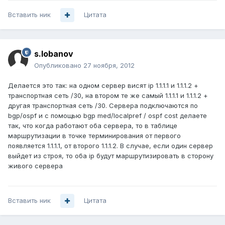
Вставить ник
Цитата
s.lobanov
Опубликовано
27 ноября, 2012
Делается это так: на одном сервер висят ip 1.1.1.1 и 1.1.1.2 +
транспортная сеть /30, на втором те же самый 1.1.1.1 и 1.1.1.2 +
другая транспортная сеть /30. Сервера подключаются по
bgp/ospf и с помощью bgp med/localpref / ospf cost делаете
так, что когда работают оба сервера, то в таблице
маршрутизации в точке терминирования от первого
появляется 1.1.1.1, от второго 1.1.1.2. В случае, если один сервер
выйдет из строя, то оба ip будут маршрутизировать в сторону
живого сервера
Вставить ник
Цитата