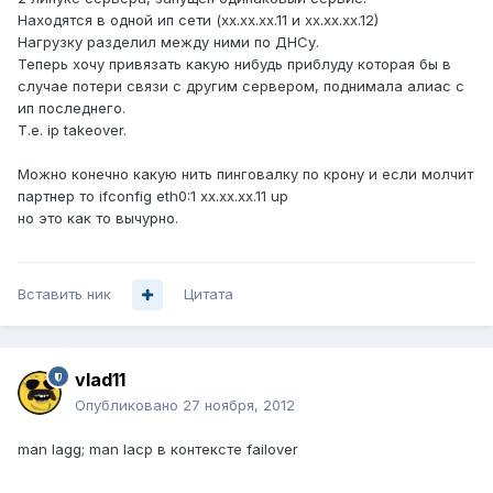
Находятся в одной ип сети (хх.хх.хх.11 и хх.хх.хх.12)
Нагрузку разделил между ними по ДНСу.
Теперь хочу привязать какую нибудь приблуду которая бы в
случае потери связи с другим сервером, поднимала алиас с
ип последнего.
Т.е. ip takeover.
Можно конечно какую нить пинговалку по крону и если молчит
партнер то ifconfig eth0:1 xx.xx.xx.11 up
но это как то вычурно.
Вставить ник
Цитата
vlad11
Опубликовано
27 ноября, 2012
man lagg; man lacp в контексте failover