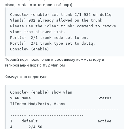
cisco, trunk - это тегированый порт)
Console> (enable) set trunk 2/1 932 on dot1q

Vlan(s) 932 already allowed on the trunk

Please use the 'clear trunk' command to remove 
vlans from allowed list.

Port(s)  2/1 trunk mode set to on.

Port(s)  2/1 trunk type set to dot1q.

Первый порт подключен к соседнему коммутатору в
тегированый порт с 932 vlan'ом.
Коммутатор недоступен
Console> (enable) show vlan

VLAN Name                             Status    
IfIndex Mod/Ports, Vlans

---- -------------------------------- --------- 
------- ------------------------

1    default                          active    
4       2/4-50
