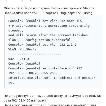
Обновил CatOs до последней. Затык с настройкой Vlan'ов.
Необходимо завести 932 (порт №1 - tag, порт №2 - untag)
Console> (enable) set vlan 932 name TEST

VTP advertisements transmitting temporarily 
stopped,

and will resume after the command finishes.

Vlan 932 configuration successful

Console> (enable) set vlan 932 2/1-2

VLAN  Mod/Ports

---- -----------------------

932   2/1-3

Console> (enable)

Console> (enable) set interface sc0 932 
192.168.0.100/255.255.255.0

Interface sc0 vlan set, IP address and netmask 
По untag порту(порт номер два) доступ к коммутатору есть (из
сети 192.168.0.100 пингается)
Перевожу первый порт в trunk(как я поняв в терминолонии