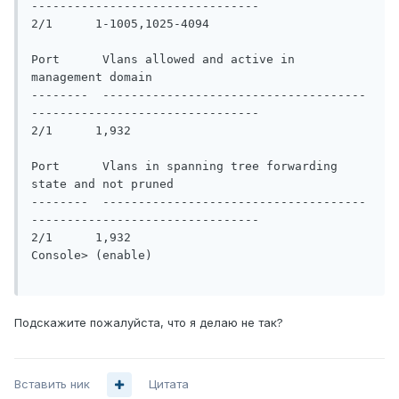
--------------------------------

2/1      1-1005,1025-4094

Port      Vlans allowed and active in 
management domain

--------  -------------------------------------
--------------------------------

2/1      1,932

Port      Vlans in spanning tree forwarding 
state and not pruned

--------  -------------------------------------
--------------------------------

2/1      1,932

Console> (enable)

Подскажите пожалуйста, что я делаю не так?
Вставить ник
Цитата