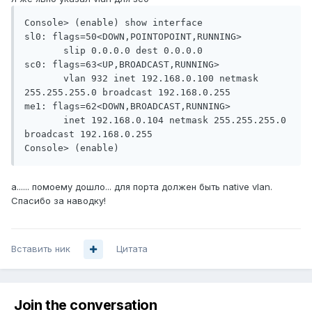
Console> (enable) show interface

sl0: flags=50<DOWN,POINTOPOINT,RUNNING>

       slip 0.0.0.0 dest 0.0.0.0

sc0: flags=63<UP,BROADCAST,RUNNING>

       vlan 932 inet 192.168.0.100 netmask 
255.255.255.0 broadcast 192.168.0.255

me1: flags=62<DOWN,BROADCAST,RUNNING>

       inet 192.168.0.104 netmask 255.255.255.0 
broadcast 192.168.0.255

а...... помоему дошло... для порта должен быть native vlan.
Спасибо за наводку!
Вставить ник
Цитата
Join the conversation