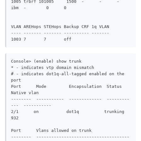
1005 trbrf 101005     1500  -      -      -      
ibm  -        0      0

VLAN AREHops STEHops Backup CRF 1q VLAN

---- ------- ------- ---------- -------

Console> (enable) show trunk

* - indicates vtp domain mismatch

# - indicates dot1q-all-tagged enabled on the 
port

Port      Mode         Encapsulation  Status        
Native vlan

--------  -----------  -------------  ---------
---  -----------

2/1      on           dot1q          trunking      
932

Port      Vlans allowed on trunk

--------  -------------------------------------