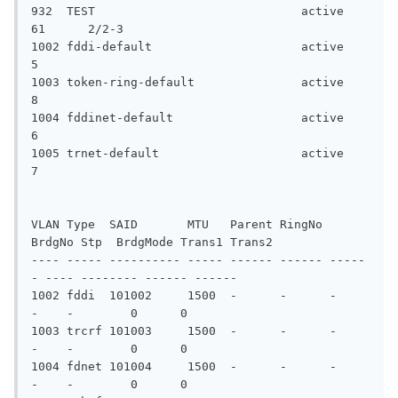
932  TEST                             active    
61      2/2-3

1002 fddi-default                     active    
5

1003 token-ring-default               active    
8

1004 fddinet-default                  active    
6

1005 trnet-default                    active    
7

VLAN Type  SAID       MTU   Parent RingNo 
BrdgNo Stp  BrdgMode Trans1 Trans2

---- ----- ---------- ----- ------ ------ -----
- ---- -------- ------ ------

1002 fddi  101002     1500  -      -      -      
-    -        0      0

1003 trcrf 101003     1500  -      -      -      
-    -        0      0

1004 fdnet 101004     1500  -      -      -      
-    -        0      0
