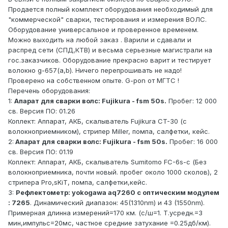
Продается полный комплект оборудования необходимый для
"коммерческой" сварки, тестирования и измерения ВОЛС.
Оборудование универсальное и проверенное временем.
Можно выходить на любой заказ . Варили и сдавали и
распред сети (СПД,КТВ) и весьма серьезные магистрали на
гос.заказчиков. Оборудование прекрасно варит и тестирует
волокно g-657(a,b). Ничего перепрошивать не надо!
Проверено на собственном опыте. G-pon от МГТС !
Перечень оборудования:
1:
Апарат для сварки волс: Fujikura - fsm 50s.
Пробег: 12 000
св. Версия ПО: 01.26
Коплект: Аппарат, АКБ, скалыватель Fujikura CT-30 (с
волокноприемником), стрипер Miller, помпа, салфетки, кейс.
2:
Апарат для сварки волс: Fujikura - fsm 50s.
Пробег: 16 000
св. Версия ПО: 01.19
Коплект: Аппарат, АКБ, скалыватель Sumitomo FC-6s-c (Без
волокноприемника, почти новый. пробег около 1000 сколов), 2
стрипера Pro,sKiT, помпа, салфетки,кейс.
3:
Рефлектометр: yokogawa aq7260 с оптическим модулем
: 7265
. Динамический диапазон: 45(1310nm) и 43 (1550nm).
Примерная длинна измерений=170 км. (с/ш=1. T.усредн.=3
мин,импульс=20мс, частное средние затухание =0.25дб/км).