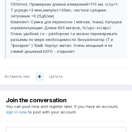
(1550nm). Примерная длинна измерений=170 км. (с/ш=1.
T.усредн.=3 мин,импульс=20мс, частное средние
затухание =0.25дб/км).
Комплект: Сумка для переноски ( мягкая, ткань). Катушка
нормализующая: Длина 805 метров, fc/upc-sc/apc/
Очень удобная т.к - разборная т.е можно переваривать
разъемы по мере необходимости. Визуализатор (Т.е
"фонарик" ) 10мВ. Корпус метал. Очень мощьный и не
самый дешевый.EXFO - отдыхает.
Вставить ник
Цитата
Join the conversation
You can post now and register later. If you have an account,
sign in now
to post with your account.