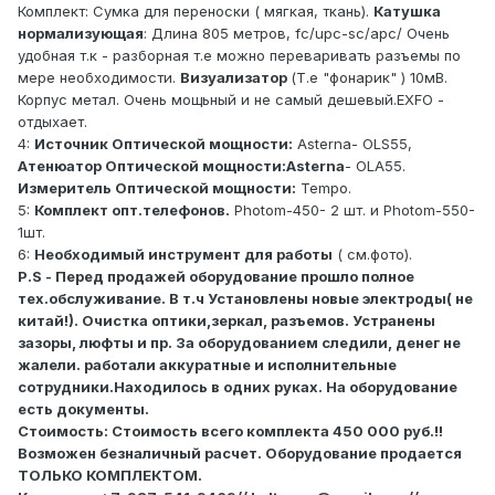
Комплект: Сумка для переноски ( мягкая, ткань).
Катушка
нормализующая
: Длина 805 метров, fc/upc-sc/apc/ Очень
удобная т.к - разборная т.е можно переваривать разъемы по
мере необходимости.
Визуализатор
(Т.е "фонарик" ) 10мВ.
Корпус метал. Очень мощьный и не самый дешевый.EXFO -
отдыхает.
4:
Источник Оптической мощности:
Asterna- OLS55,
Атенюатор Оптической мощности:Asterna
- OLА55.
Измеритель Оптической мощности:
Tempo.
5:
Комплект опт.телефонов.
Photom-450- 2 шт. и Photom-550-
1шт.
6:
Необходимый инструмент для работы
( см.фото).
P.S - Перед продажей оборудование прошло полное
тех.обслуживание. В т.ч Установлены новые электроды( не
китай!). Очистка оптики,зеркал, разъемов. Устранены
зазоры, люфты и пр. За оборудованием следили, денег не
жалели. работали аккуратные и исполнительные
сотрудники.Находилось в одних руках. На оборудование
есть документы.
Стоимость: Стоимость всего комплекта 450 000 руб.!!
Возможен безналичный расчет. Оборудование продается
ТОЛЬКО КОМПЛЕКТОМ.