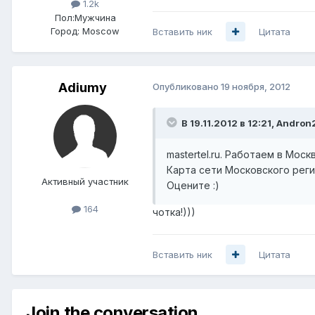
1.2k
Пол:
Мужчина
Город:
Moscow
Вставить ник
Цитата
Adiumy
Опубликовано
19 ноября, 2012
В 19.11.2012 в 12:21, Andro
mastertel.ru. Работаем в Моск
Карта сети Московского рег
Активный участник
Оцените :)
164
чотка!)))
Вставить ник
Цитата
Join the conversation