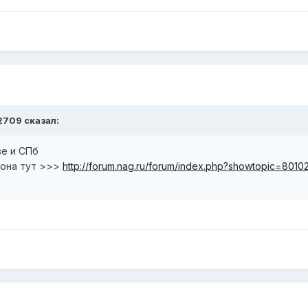
n2709 сказал:
ве и СПб
иона тут >>>
http://forum.nag.ru/forum/index.php?showtopic=8010