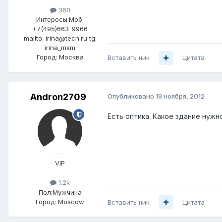
360
Интересы:
Моб:
+7(495)663-9966
mailto: irina@tech.ru tg:
irina_msm
Город:
Москва
Вставить ник
Цитата
Andron2709
Опубликовано
19 ноября, 2012
Есть оптика. Какое здание нуж
VIP
1.2k
Пол:
Мужчина
Город:
Moscow
Вставить ник
Цитата