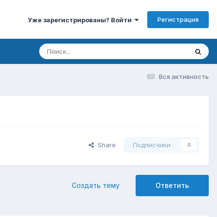
Регистрация
Уже зарегистрированы? Войти
Вся активность
Share
Подписчики
0
Создать тему
Ответить