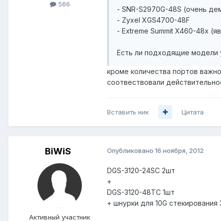
566
- SNR-S2970G-48S (очень дем
- Zyxel XGS4700-48F
- Extreme Summit X460-48x (я
Есть ли подходящие модели 
кроме количества портов важной
соотвествовали действительно
Вставить ник
Цитата
BiWiS
Опубликовано
16 ноября, 2012
DGS-3120-24SC 2шт
+
DGS-3120-48TC 1шт
+ шнурки для 10G стекирования
Активный участник