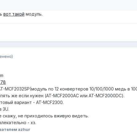
ть
вот такой
модуль.
енено)
em
-78
AT-MCF2032SP(модуль по 12 конвертеров 10/100/1000 медь в 1
 опять же если нужен (AT-MCF2000AC или AT-MCF2000DC).
товый вариант - AT-MCF2300.
в 3U.
е скажу, не приходилось вживую видеть.
лекательно - хз.
вателем azhur