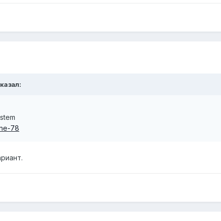
сказал:
stem
ine-78
риант.