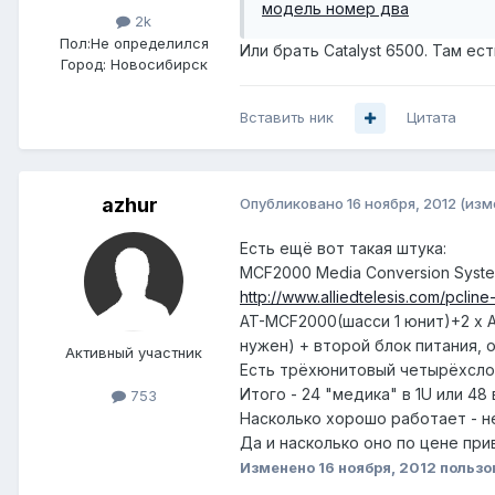
модель номер два
2k
Пол:
Не определился
Или брать Catalyst 6500. Там ес
Город:
Новосибирск
Вставить ник
Цитата
azhur
Опубликовано
16 ноября, 2012
(изм
Есть ещё вот такая штука:
MCF2000 Media Conversion Syst
http://www.alliedtelesis.com/pcline
AT-MCF2000(шасси 1 юнит)+2 х 
нужен) + второй блок питания,
Активный участник
Есть трёхюнитовый четырёхсло
Итого - 24 "медика" в 1U или 48 
753
Насколько хорошо работает - н
Да и насколько оно по цене прив
Изменено
16 ноября, 2012
пользо