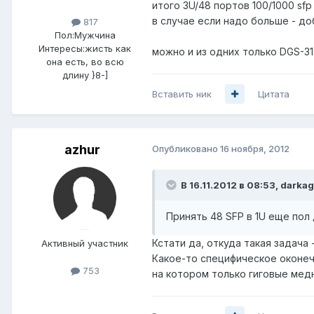
итого 3U/48 портов 100/1000 sf
в случае если надо больше - до
817
Пол:
Мужчина
Интересы:
жисть как
можно и из одних только DGS-31
она есть, во всю
длину }8-]
Вставить ник
Цитата
azhur
Опубликовано
16 ноября, 2012
В 16.11.2012 в 08:53, darka
Принять 48 SFP в 1U еще пол 
Кстати да, откуда такая задача 
Активный участник
Какое-то специфическое оконеч
753
на котором только гиговые мед