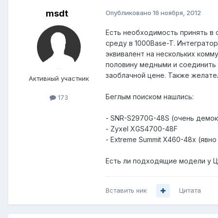
msdt
Опубликовано
16 ноября, 2012
Есть необходимость принять в 
среду в 1000Base-T. Интеграто
эквивалент на нескольких комм
половину медными и соединить 
заоблачной цене. Также желате
Активный участник
Беглым поиском нашлись:
173
- SNR-S2970G-48S (очень демокр
- Zyxel XGS4700-48F
- Extreme Summit X460-48x (явн
Есть ли подходящие модели у Ц
Вставить ник
Цитата