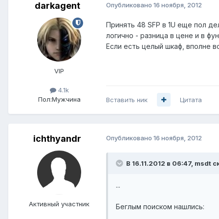
darkagent
Опубликовано
16 ноября, 2012
Принять 48 SFP в 1U еще пол де
логично - разница в цене и в фу
Если есть целый шкаф, вполне 
VIP
4.1k
Пол:
Мужчина
Вставить ник
Цитата
ichthyandr
Опубликовано
16 ноября, 2012
В 16.11.2012 в 06:47, msdt с
...
Активный участник
Беглым поиском нашлись: