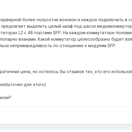
серверной более полусотни волокон и каждое подключить в с
р предлагает выделить целый шкаф под шасси медиаконвертор
утаторах L2 c 48 портами SFP. На каждом коммутаторе полов
попарно вланами. Какой коммутатор целесообразно будет взя
льна непривиредливость по отношению к модулям SFP.
атичная цена, но хотелось бы отзывов тех, кто его использо
о избыточен для этого)
иски?