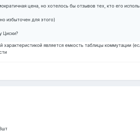
ократичная цена, но хотелось бы отзывов тех, кто его исполь
вно избыточен для этого)
у Циски?
 характеристикой является емкость таблицы коммутации (если
сти
 3шт