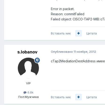
Error in packet.
Reason: commitFailed
Failed object: CISCO-TAP2-MIB::cT
Вставить ник
Цитата
s.lobanov
Опубликовано
11 ноября, 2012
cTap2MediationDestAddress имеет 
VIP
6.8k
Пол:
Мужчина
Вставить ник
Цитата