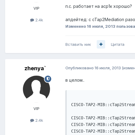
п.с. работает на аср1к хорошо?
VIP
апдейтед: с cTap2Mediation разо
2.4k
Изменено
16 июля, 2013
пользова
Вставить ник
Цитата
zhenya`
Опубликовано
16 июля, 2013
(изме
в целом..
CISCO-TAP2-MIB::cTap2Stream
VIP
CISCO-TAP2-MIB::cTap2Stream
2.4k
CISCO-TAP2-MIB::cTap2Stream
CISCO-TAP2-MIB::cTap2Strea