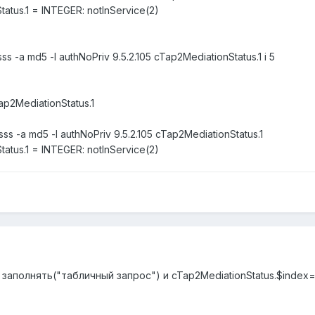
atus.1 = INTEGER: notInService(2)
 -a md5 -l authNoPriv 9.5.2.105 cTap2MediationStatus.1 i 5
ap2MediationStatus.1
s -a md5 -l authNoPriv 9.5.2.105 cTap2MediationStatus.1
atus.1 = INTEGER: notInService(2)
 заполнять("табличный запрос") и cTap2MediationStatus.$index