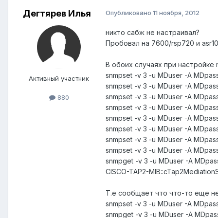
Дегтярев Илья
Опубликовано
11 ноября, 2012
никто сабж не настраивал?
Пробовал на 7600/rsp720 и asr10
В обоих случаях при настройке m
snmpset -v 3 -u MDuser -A MDpassss
Активный участник
snmpset -v 3 -u MDuser -A MDpasss
snmpset -v 3 -u MDuser -A MDpasss
880
snmpset -v 3 -u MDuser -A MDpasss
snmpset -v 3 -u MDuser -A MDpasss
snmpset -v 3 -u MDuser -A MDpassss
snmpset -v 3 -u MDuser -A MDpassss
snmpset -v 3 -u MDuser -A MDpassss
snmpget -v 3 -u MDuser -A MDpasss
CISCO-TAP2-MIB::cTap2MediationSt
Т.е сообщает что что-то еще не
snmpset -v 3 -u MDuser -A MDpasss
snmpget -v 3 -u MDuser -A MDpasss