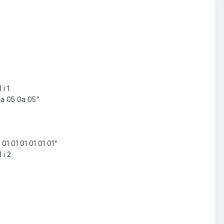
i 1
0a 05 0a 05"
0
1 01 01 01 01 01"
 i 2