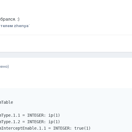
брался. :)
телем zhenya`
нено)
Table

Type.1.1 = INTEGER: ip(1)

Type.1.2 = INTEGER: ip(1)

mInterceptEnable.1.1 = INTEGER: true(1)
