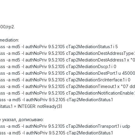
00/rp2.
ediation:
 -a md5 -l authNoPriv 9.5.2.105 cTap2MediationStatus.1 i 5
s -a md5 -l authNoPriv 9.5.2.105 cTap2MediationDestAddressType.1 
s -a md5 -l authNoPriv 9.5.2.105 cTap2MediationDestAddress.1 x "
s -a md5 -l authNoPriv 9.5.2.105 cTap2MediationDscp.1 i 0
s -a md5 -l authNoPriv 9.5.2.105 cTap2MediationDestPort.1 u 4500
 -a md5 -l authNoPriv 9.5.2.105 cTap2MediationSrcInterface.1 i 0
 -a md5 -l authNoPriv 9.5.2.105 cTap2MediationTimeout.1 x "07 dd 0
 -a md5 -l authNoPriv 9.5.2.105 cTap2MediationNotificationEnable.1
s -a md5 -l authNoPriv 9.5.2.105 cTap2MediationStatus.1
atus.1 = INTEGER: notReady(3)
 указал, дописываю:
s -a md5 -l authNoPriv 9.5.2.105 cTap2MediationTransport.1 i udp
s -a md5 -l authNoPriv 9.5.2.105 cTap2MediationStatus.1