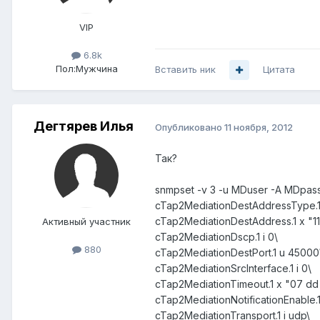
VIP
6.8k
Пол:
Мужчина
Вставить ник
Цитата
Дегтярев Илья
Опубликовано
11 ноября, 2012
Так?
snmpset -v 3 -u MDuser -A MDpassss
cTap2MediationDestAddressType.1 
cTap2MediationDestAddress.1 x "11
Активный участник
cTap2MediationDscp.1 i 0\
880
cTap2MediationDestPort.1 u 45000
cTap2MediationSrcInterface.1 i 0\
cTap2MediationTimeout.1 x "07 dd 0
cTap2MediationNotificationEnable.1 
cTap2MediationTransport.1 i udp\