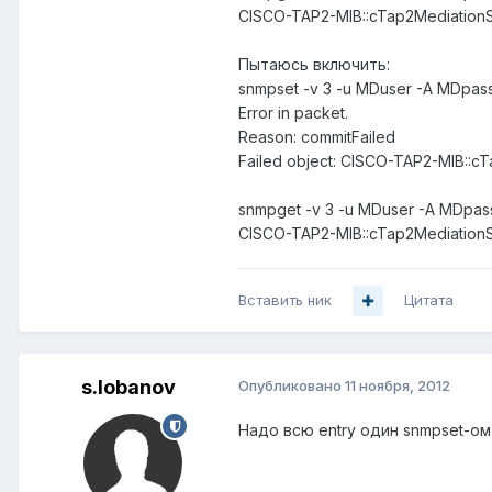
CISCO-TAP2-MIB::cTap2MediationSt
Пытаюсь включить:
snmpset -v 3 -u MDuser -A MDpassss
Error in packet.
Reason: commitFailed
Failed object: CISCO-TAP2-MIB::cT
snmpget -v 3 -u MDuser -A MDpasss
CISCO-TAP2-MIB::cTap2MediationSt
Вставить ник
Цитата
s.lobanov
Опубликовано
11 ноября, 2012
Надо всю entry один snmpset-ом