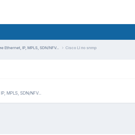
Ethernet, IP, MPLS, SDN/NFV...
Cisco LI по snmp
IP, MPLS, SDN/NFV...