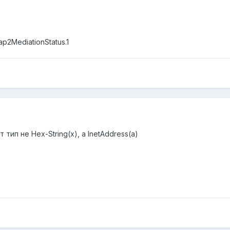
ap2MediationStatus.1
тип не Hex-String(x), а InetAddress(a)