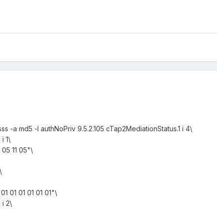
 -a md5 -l authNoPriv 9.5.2.105 cTap2MediationStatus.1 i 4\
i 1\
 05 11 05"\
\
1 01 01 01 01 01"\
i 2\