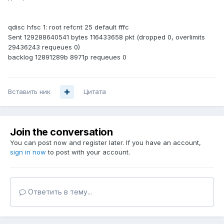
qdisc hfsc 1: root refcnt 25 default fffc
Sent 129288640541 bytes 116433658 pkt (dropped 0, overlimits
29436243 requeues 0)
backlog 12891289b 8971p requeues 0
Вставить ник
Цитата
Join the conversation
You can post now and register later. If you have an account,
sign in now
to post with your account.
Ответить в тему...