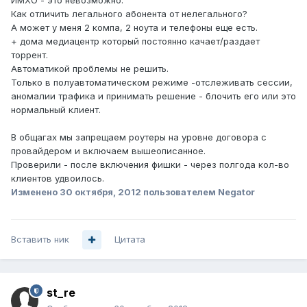
ИМХО - это невозможно.
Как отличить легального абонента от нелегального?
А может у меня 2 компа, 2 ноута и телефоны еще есть.
+ дома медиацентр который постоянно качает/раздает
торрент.
Автоматикой проблемы не решить.
Только в полуавтоматическом режиме -отслеживать сессии,
аномалии трафика и принимать решение - блочить его или это
нормальный клиент.
В общагах мы запрещаем роутеры на уровне договора с
провайдером и включаем вышеописанное.
Проверили - после включения фишки - через полгода кол-во
клиентов удвоилось.
Изменено
30 октября, 2012
пользователем Negator
Вставить ник
Цитата
st_re