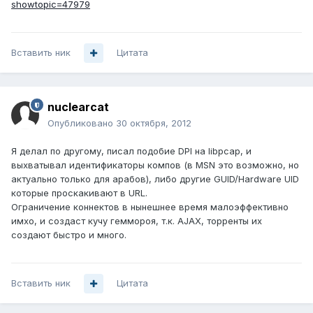
showtopic=47979
Вставить ник
Цитата
nuclearcat
Опубликовано
30 октября, 2012
Я делал по другому, писал подобие DPI на libpcap, и
выхватывал идентификаторы компов (в MSN это возможно, но
актуально только для арабов), либо другие GUID/Hardware UID
которые проскакивают в URL.
Ограничение коннектов в нынешнее время малоэффективно
имхо, и создаст кучу геммороя, т.к. AJAX, торренты их
создают быстро и много.
Вставить ник
Цитата