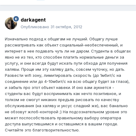
darkagent
Опубликовано
31 октября, 2012
Изначально подход к общагам не лучший. Общагу лучше
рассматривать как объект социальный-необеспеченный, и
интернет в нее подавать чуть ли не даром. Студенты в общагах
явно не из тех, кто способен платить нормальные деньги за
услугу, и они всегда будут искать пути обхода для получения
халявы. Проще им эту халяву дать, совсем чуточку, но дать.
Развести wifi зону, лимитировать скорость (до 1мбит/с на
соединение или до 4-10мбит/с на всю общагу будет за глаза),
и забыть про этот объект навеки. И оно вам аукнется -
студенты вас будут воспринимать как нечто позитивное, и
толком не смогут никаких предъяв рисовать по качеству
обслуживания (на халяву и уксус сладкий же), вас банально
не обзовут жлоб-конторой ;) На подсознательном уровне это
может поспособствовать правильному выбору оператора
доступа выпустившимся и оставшимся в вашем городе.
Считайте это благотворительностью.