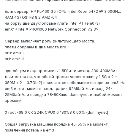
Есть сервер, HP PL-160 G5 (CPU: Intel Xeon 5472 @ 3.00GHz,
RAM 4G) OS: FB 8.2 AMD-64
на борту две двухголовые платы Intel PT (em0-3)
emX: <Intel® PRO/1000 Network Connection 7.2.3>
Сервер выполняет роль фильтрующего моста.
платы собраны в два моста br0-1
br0: em0-1
br1: em2-3
при общем вход. трафике в 1,5Гбит и исход. 380-400Мбит
(считается ли, что общий трафик через машину 1,5G x 2 +
380M x 2 = 3.7Gb ?) появляются небольшие потери на em3. На
em3 в этот момент вход. трафик 92Мбайт/с, исход. 24-
25Мбайт/с и порядка 78-80Кппс. dummynet в любой момент
времени:
0 root -68 0 0K 224K CPU0 0 180:58 0.00% {dummynet}
Общая загрузка машины порядка 45-55% на момент
появления потерь на em3