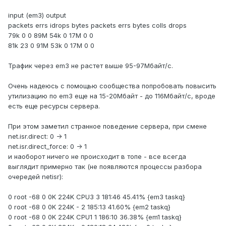
input (em3) output
packets errs idrops bytes packets errs bytes colls drops
79k 0 0 89M 54k 0 17M 0 0
81k 23 0 91M 53k 0 17M 0 0
Трафик через em3 не растет выше 95-97Мбайт/с.
Очень надеюсь с помощью сообщества попробовать повысить
утилизацию по em3 еще на 15-20Мбайт - до 116Мбайт/с, вроде
есть еще ресурсы сервера.
При этом заметил странное поведение сервера, при смене
net.isr.direct: 0 -> 1
net.isr.direct_force: 0 -> 1
и наоборот ничего не происходит в топе - все всегда
выглядит примерно так (не появляются процессы разбора
очередей netisr):
0 root -68 0 0K 224K CPU3 3 181:46 45.41% {em3 taskq}
0 root -68 0 0K 224K - 2 185:13 41.60% {em2 taskq}
0 root -68 0 0K 224K CPU1 1 186:10 36.38% {em1 taskq}