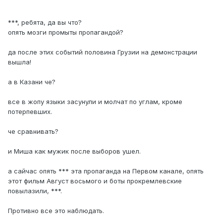
***, ребята, да вы что?
опять мозги промыты пропагандой?
да после этих событий половина Грузии на демонстрации
вышла!
а в Казани че?
все в жопу языки засунули и молчат по углам, кроме
потерпевших.
че сравнивать?
и Миша как мужик после выборов ушел.
а сайчас опять *** эта пропаганда на Первом канале, опять
этот фильм Август восьмого и боты прокремлевские
повылазили, ***.
Противно все это наблюдать.