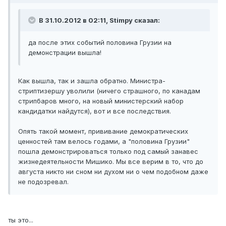
В 31.10.2012 в 02:11, Stimpy сказал:
да после этих событий половина Грузии на
демонстрации вышла!
Как вышла, так и зашла обратно. Министра-
стриптизершу уволили (ничего страшного, по канадам
стрипбаров много, на новый министерский набор
кандидатки найдутся), вот и все последствия.
Опять такой момент, прививание демократических
ценностей там велось годами, а "половина Грузии"
пошла демонстрироваться только под самый занавес
жизнедеятельности Мишико. Мы все верим в то, что до
августа никто ни сном ни духом ни о чем подобном даже
не подозревал.
ты это...