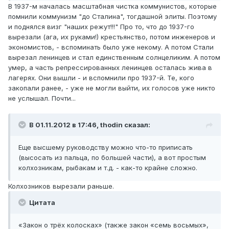
В 1937-м началась масштабная чистка коммунистов, которые
помнили коммунизм "до Сталина", тогдашной элиты. Поэтому
и поднялся визг "наших режут!!!" Про то, что до 1937-го
вырезали (ага, их руками!) крестьянство, потом инженеров и
экономистов, - вспоминать было уже некому. А потом Стали
вырезал ленинцев и стал единственным солнцеликим. А потом
умер, а часть репрессированных ленинцев осталась жива в
лагерях. Они вышли - и вспомнили про 1937-й. Те, кого
закопали ранее, - уже не могли выйти, их голосов уже никто
не услышал. Почти...
В 01.11.2012 в 17:46, thodin сказал:
Еще высшему руководству можно что-то приписать
(высосать из пальца, по большей части), а вот простым
колхозникам, рыбакам и т.д. - как-то крайне сложно.
Колхозников вырезали раньше.
Цитата
«Закон о трёх колосках» (также закон «семь восьмых»,