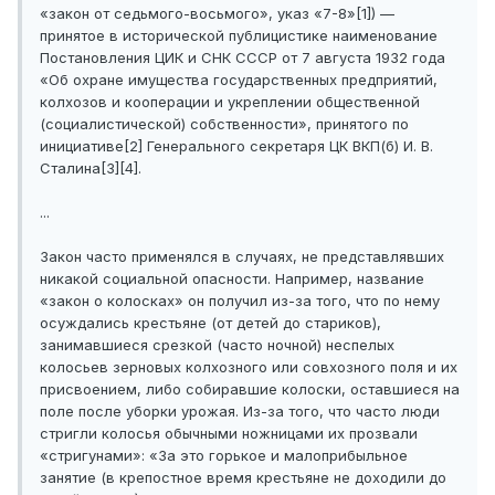
«закон от седьмого-восьмого», указ «7-8»[1]) —
принятое в исторической публицистике наименование
Постановления ЦИК и СНК СССР от 7 августа 1932 года
«Об охране имущества государственных предприятий,
колхозов и кооперации и укреплении общественной
(социалистической) собственности», принятого по
инициативе[2] Генерального секретаря ЦК ВКП(б) И. В.
Сталина[3][4].
...
Закон часто применялся в случаях, не представлявших
никакой социальной опасности. Например, название
«закон о колосках» он получил из-за того, что по нему
осуждались крестьяне (от детей до стариков),
занимавшиеся срезкой (часто ночной) неспелых
колосьев зерновых колхозного или совхозного поля и их
присвоением, либо собиравшие колоски, оставшиеся на
поле после уборки урожая. Из-за того, что часто люди
стригли колосья обычными ножницами их прозвали
«стригунами»: «За это горькое и малоприбыльное
занятие (в крепостное время крестьяне не доходили до