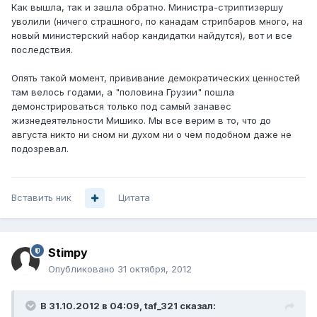
Как вышла, так и зашла обратно. Министра-стриптизершу
уволили (ничего страшного, по канадам стрипбаров много, на
новый министерский набор кандидатки найдутся), вот и все
последствия.
Опять такой момент, прививание демократических ценностей
там велось годами, а "половина Грузии" пошла
демонстрироваться только под самый занавес
жизнедеятельности Мишико. Мы все верим в то, что до
августа никто ни сном ни духом ни о чем подобном даже не
подозревал.
Вставить ник
Цитата
Stimpy
Опубликовано
31 октября, 2012
В 31.10.2012 в 04:09, taf_321 сказал: